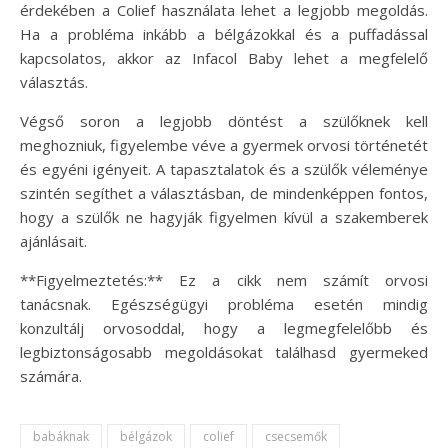
érdekében a Colief használata lehet a legjobb megoldás.
Ha a probléma inkább a bélgázokkal és a puffadással
kapcsolatos, akkor az Infacol Baby lehet a megfelelő
választás.
Végső soron a legjobb döntést a szülőknek kell
meghozniuk, figyelembe véve a gyermek orvosi történetét
és egyéni igényeit. A tapasztalatok és a szülők véleménye
szintén segíthet a választásban, de mindenképpen fontos,
hogy a szülők ne hagyják figyelmen kívül a szakemberek
ajánlásait.
**Figyelmeztetés:** Ez a cikk nem számít orvosi
tanácsnak. Egészségügyi probléma esetén mindig
konzultálj orvosoddal, hogy a legmegfelelőbb és
legbiztonságosabb megoldásokat találhasd gyermeked
számára.
babáknak
bélgázok
colief
csecsemők