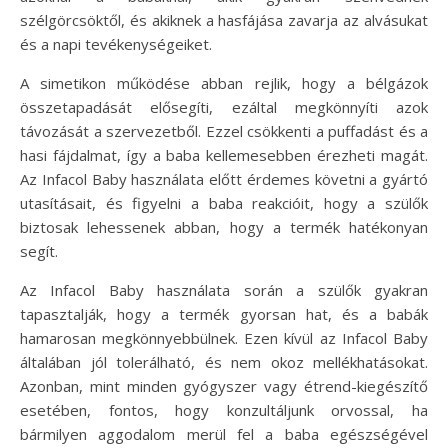
szélgörcsöktől, és akiknek a hasfájása zavarja az alvásukat
és a napi tevékenységeiket.
A simetikon működése abban rejlik, hogy a bélgázok
összetapadását elősegíti, ezáltal megkönnyíti azok
távozását a szervezetből. Ezzel csökkenti a puffadást és a
hasi fájdalmat, így a baba kellemesebben érezheti magát.
Az Infacol Baby használata előtt érdemes követni a gyártó
utasításait, és figyelni a baba reakcióit, hogy a szülők
biztosak lehessenek abban, hogy a termék hatékonyan
segít.
Az Infacol Baby használata során a szülők gyakran
tapasztalják, hogy a termék gyorsan hat, és a babák
hamarosan megkönnyebbülnek. Ezen kívül az Infacol Baby
általában jól tolerálható, és nem okoz mellékhatásokat.
Azonban, mint minden gyógyszer vagy étrend-kiegészítő
esetében, fontos, hogy konzultáljunk orvossal, ha
bármilyen aggodalom merül fel a baba egészségével