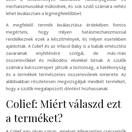
mechanizmusokkal működnek, és sok szülő számára nehéz
lehet kiválasztani a legmegfelelőbbet.
A megfelelő termék kiválasztása érdekében fontos
megérteni, hogy milyen hatásmechanizmussal
rendelkeznek ezek a készítmények, és milyen esetekben
ajánlottak. A Colief és az Infacol Baby is a babák emésztési
zavarainak enyhítésére szolgál, de más-más
összetevőkkel és működési elvekkel bírnak. A szülők
számára kulcsszerepet játszik a biztonság, a hatékonyság
és a termékek természetes összetevőinek ismerete. Az
alábbiakban részletesen megvizsgáljuk mindkét terméket,
hogy a szülők megalapozott döntést hozhassanak.
Colief: Miért válaszd ezt
a terméket?
A Colief egy olyan szirup, amelyet kifejezetten csecsemők