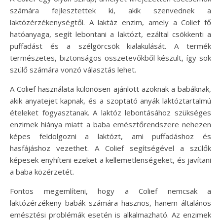
számára fejlesztettek ki, akik szenvednek a
laktózérzékenységtől. A laktáz enzim, amely a Colief fő
hatóanyaga, segít lebontani a laktózt, ezáltal csökkenti a
puffadást és a szélgörcsök kialakulását. A termék
természetes, biztonságos összetevőkből készült, így sok
szülő számára vonzó választás lehet.
A Colief használata különösen ajánlott azoknak a babáknak,
akik anyatejet kapnak, és a szoptató anyák laktóztartalmú
ételeket fogyasztanak. A laktóz lebontásához szükséges
enzimek hiánya miatt a baba emésztőrendszere nehezen
képes feldolgozni a laktózt, ami puffadáshoz és
hasfájáshoz vezethet. A Colief segítségével a szülők
képesek enyhíteni ezeket a kellemetlenségeket, és javítani
a baba közérzetét.
Fontos megemlíteni, hogy a Colief nemcsak a
laktózérzékeny babák számára hasznos, hanem általános
emésztési problémák esetén is alkalmazható. Az enzimek