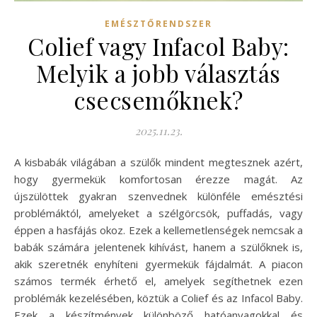
EMÉSZTŐRENDSZER
Colief vagy Infacol Baby:
Melyik a jobb választás
csecsemőknek?
2025.11.23.
A kisbabák világában a szülők mindent megtesznek azért,
hogy gyermekük komfortosan érezze magát. Az
újszülöttek gyakran szenvednek különféle emésztési
problémáktól, amelyeket a szélgörcsök, puffadás, vagy
éppen a hasfájás okoz. Ezek a kellemetlenségek nemcsak a
babák számára jelentenek kihívást, hanem a szülőknek is,
akik szeretnék enyhíteni gyermekük fájdalmát. A piacon
számos termék érhető el, amelyek segíthetnek ezen
problémák kezelésében, köztük a Colief és az Infacol Baby.
Ezek a készítmények különböző hatóanyagokkal és