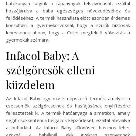
hatékonyan segítik a tápanyagok felszívódását, ezáltal
hozzájárulva a baba egészséges növekedéséhez és
fejlődéséhez. A termék használata előtt azonban érdemes
konzultálni a gyermekorvossal, hogy a szülők biztosak
lehessenek abban, hogy a Colief megfelelő választás a
gyermekük számára.
Infacol Baby: A
szélgörcsök elleni
küzdelem
Az Infacol Baby egy másik népszerű termék, amelyet a
csecsemők szélgörcseinek és hasfájásának enyhítésére
fejlesztettek ki. A termék hatóanyaga a simetikon, amely
segít csökkenteni a bélgázok képződését, ezáltal alleviálva
a puffadást. Az Infacol Baby különösen hasznos lehet
azoknál a babáknál, akik gyakran szenvednek