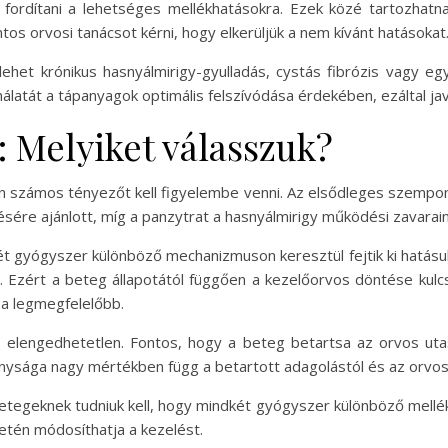
 fordítani a lehetséges mellékhatásokra. Ezek közé tartozhatn
tos orvosi tanácsot kérni, hogy elkerüljük a nem kívánt hatásokat
lehet krónikus hasnyálmirigy-gyulladás, cystás fibrózis vagy 
álatát a tápanyagok optimális felszívódása érdekében, ezáltal ja
t: Melyiket válasszuk?
rán számos tényezőt kell figyelembe venni. Az elsődleges szempo
ésére ajánlott, míg a panzytrat a hasnyálmirigy működési zavarain
t gyógyszer különböző mechanizmuson keresztül fejtik ki hatásuk
Ezért a beteg állapotától függően a kezelőorvos döntése kulc
 a legmegfelelőbb.
elengedhetetlen. Fontos, hogy a beteg betartsa az orvos utas
ysága nagy mértékben függ a betartott adagolástól és az orvosi
betegeknek tudniuk kell, hogy mindkét gyógyszer különböző mellé
etén módosíthatja a kezelést.