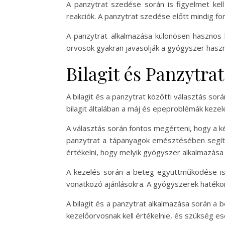
A panzytrat szedése során is figyelmet kell
reakciók. A panzytrat szedése előtt mindig fon
A panzytrat alkalmazása különösen hasznos 
orvosok gyakran javasolják a gyógyszer haszn
Bilagit és Panzytra
A bilagit és a panzytrat közötti választás so
bilagit általában a máj és epeproblémák kezel
A választás során fontos megérteni, hogy a ké
panzytrat a tápanyagok emésztésében segít. 
értékelni, hogy melyik gyógyszer alkalmazása
A kezelés során a beteg együttműködése is 
vonatkozó ajánlásokra. A gyógyszerek hatékon
A bilagit és a panzytrat alkalmazása során a 
kezelőorvosnak kell értékelnie, és szükség es