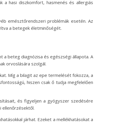
ak a hasi diszkomfort, hasmenés és allergiás
.
egyéb emésztőrendszeri problémák esetén. Az
vítva a betegek életminőségét.
nt a beteg diagnózisa és egészségi állapota. A
ak orvoslására szolgál.
at. Míg a bilagit az epe termelését fokozza, a
sfontosságú, hiszen csak ő tudja megfelelően
ításait, és figyeljen a gyógyszer szedésére
 ellenőrzésektől.
khatásokkal járhat. Ezeket a mellékhatásokat a