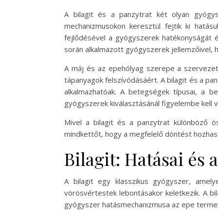
A bilagit és a panzytrat két olyan gyógy
mechanizmusokon keresztül fejtik ki hatás
fejlődésével a gyógyszerek hatékonyságát é
során alkalmazott gyógyszerek jellemzőivel, h
A máj és az epehólyag szerepe a szervezet
tápanyagok felszívódásáért. A bilagit és a 
alkalmazhatóak. A betegségek típusai, a b
gyógyszerek kiválasztásánál figyelembe kell v
Mivel a bilagit és a panzytrat különböző 
mindkettőt, hogy a megfelelő döntést hozhas
Bilagit: Hatásai és
A bilagit egy klasszikus gyógyszer, amel
vörösvértestek lebontásakor keletkezik. A bila
gyógyszer hatásmechanizmusa az epe termelés