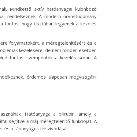
ak. Mindkettő aktív hatóanyagai különböző
okkal rendelkeznek. A modern orvostudomány
a fontos, hogy tisztában legyenek a kezelés
re folyamatokért, a méregtelenítésért és a
eproblémák kezelésére, de nem minden esetben
 mind fontos szempontok a kezelés során. A
endelkeznek, érdemes alaposan megvizsgálni
sználnak. Hatóanyaga a bilirubin, amely a
által segítve a máj méregtelenítő funkcióját. A
t és a tápanyagok felszívódását.