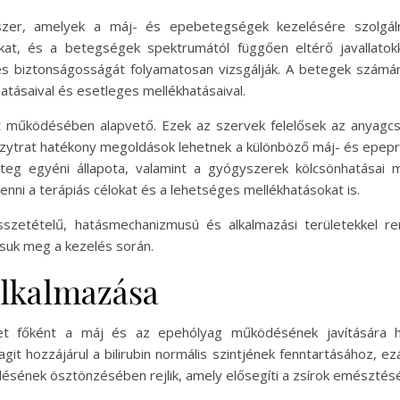
szer, amelyek a máj- és epebetegségek kezelésére szolgáln
ukat, és a betegségek spektrumától függően eltérő javallat
s biztonságosságát folyamatosan vizsgálják. A betegek számár
atásaival és esetleges mellékhatásaival.
 működésében alapvető. Ezek az szervek felelősek az anyagcse
panzytrat hatékony megoldások lehetnek a különböző máj- és ep
eteg egyéni állapota, valamint a gyógyszerek kölcsönhatásai
enni a terápiás célokat és a lehetséges mellékhatásokat is.
összetételű, hatásmechanizmusú és alkalmazási területekkel r
suk meg a kezelés során.
 alkalmazása
yet főként a máj és az epehólyag működésének javítására ha
git hozzájárul a bilirubin normális szintjének fenntartásához, ez
ének ösztönzésében rejlik, amely elősegíti a zsírok emésztésé