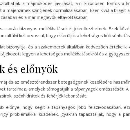
asztalhatják a májműködés javulását, ami különösen fontos a 
a májenzimek szintjének normalizálásában. Ezen kívül a bilagit 
ozásában és a már meglévők eltávolításában.
ása során bizonyos mellékhatások is jelentkezhetnek. Ezek köz
nzultálni kell orvossal, hogy elkerüljük a lehetséges kölcsönhat
gálat bizonyítja, és a szakemberek általában kedvezően értékeli
eg tájékozott legyen a lehetséges mellékhatásokról és a gyógysz
k és előnyök
 máj és az emésztőrendszer betegségeinek kezelésére használna
ket tartalmaz, amelyek támogatják a tápanyagok emésztését. A p
zsírok, szénhidrátok és fehérjék lebontását.
b előnye, hogy segít a tápanyagok jobb felszívódásában, ezá
mirigy problémákkal küzdenek, gyakran tapasztalják, hogy a p