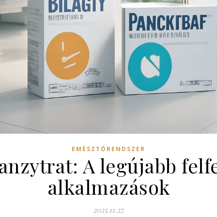
EMÉSZTŐRENDSZER
panzytrat: A legújabb fel
alkalmazások
2025.11.27.