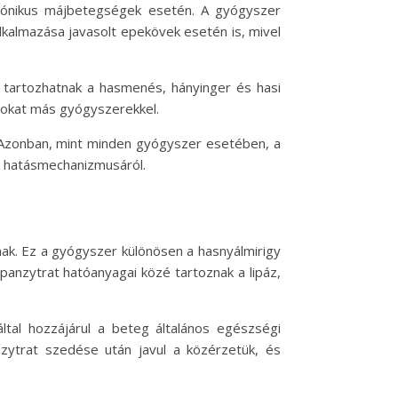
krónikus májbetegségek esetén. A gyógyszer
alkalmazása javasolt epekövek esetén is, mivel
é tartozhatnak a hasmenés, hányinger és hasi
ásokat más gyógyszerekkel.
k. Azonban, mint minden gyógyszer esetében, a
er hatásmechanizmusáról.
k. Ez a gyógyszer különösen a hasnyálmirigy
anzytrat hatóanyagai közé tartoznak a lipáz,
ltal hozzájárul a beteg általános egészségi
anzytrat szedése után javul a közérzetük, és