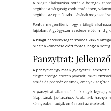
A bilagit alkalmazása során a betegek tap
segíthet a sárgaság csökkentésében, valamint 
segíthet az epekő kialakulásának megakadály
Fontos megemlíteni, hogy a bilagit alkalmaz
fájdalom. A gyógyszer szedése előtt mindig ko
A bilagit hatékonyságát számos klinikai vizs
bilagit alkalmazása előtt fontos, hogy a bet
Panzytrat: Jellemző
A panzytrat egy másik gyógyszer, amelyet a
elégtelensége esetén javasolt, mivel enzime
amiláz és proteáz enzimek, amelyek segítik a 
A panzytrat alkalmazásának egyik legnagyob
állapotának javításához. Azok, akik hasnyál
könnyebben tudják emészteni az ételeket.