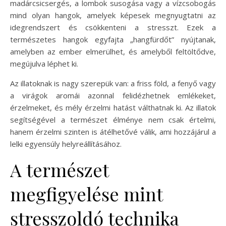
madárcsicsergés, a lombok susogása vagy a vízcsobogás
mind olyan hangok, amelyek képesek megnyugtatni az
idegrendszert és csökkenteni a stresszt. Ezek a
természetes hangok egyfajta „hangfürdőt” nyújtanak,
amelyben az ember elmerülhet, és amelyből feltöltődve,
megújulva léphet ki.
Az illatoknak is nagy szerepük van: a friss föld, a fenyő vagy
a virágok aromái azonnal felidézhetnek emlékeket,
érzelmeket, és mély érzelmi hatást válthatnak ki. Az illatok
segítségével a természet élménye nem csak értelmi,
hanem érzelmi szinten is átélhetővé válik, ami hozzájárul a
lelki egyensúly helyreállításához.
A természet
megfigyelése mint
stresszoldó technika