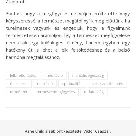
állapotot.
Fontos, hogy a megfigyelés ne váljon erőltetetté vagy
kényszeressé; a természet magától nyílik meg előttünk, ha
türelmesek vagyunk és engedjük, hogy a figyelmünk
természetesen áramoljon. Így a természet megfigyelése
nem csak egy különleges élmény, hanem egyben egy
hatékony út is lehet a lelki feltöltődéshez és a belső
harmónia megtalálásához.
lelki feltöltődés
meditáció
mentális egészség
önismeret
relaxáció
spiritualitás
stresszcsökkentés
természet
természetmegfigyelés
tudatosság
Ashe Child a sablont készítette:
Viktor Csaszar.