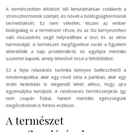
A természetben eltöltött idő kimutathatóan csökkenti a
stresszhormonok szintjét, és növeli a boldogsághormonok
termelődését. Ez nem véletlen, hiszen az ember
biológiailag is a természet része, és az ősi környezethez
való visszatérés segít helyreállítani a test és az elme
harmóniáját. A természet megfigyelése során a figyelem
elterelődik a napi problémákról, és egyfajta mentális
szünetet kapunk, amely lehetővé teszi a feltöltődést.
Ez a fajta relaxációs technika könnyen beilleszthető a
mindennapokba: akár egy rövid séta a parkban, akár egy
erdei kirándulás is elegendő lehet ahhoz, hogy újra
egyensúlyba kerüljünk. A rendszeres természetjárás így
nem csupán fizikai, hanem mentális egészségünk
megőrzésének is fontos eszköze.
A természet