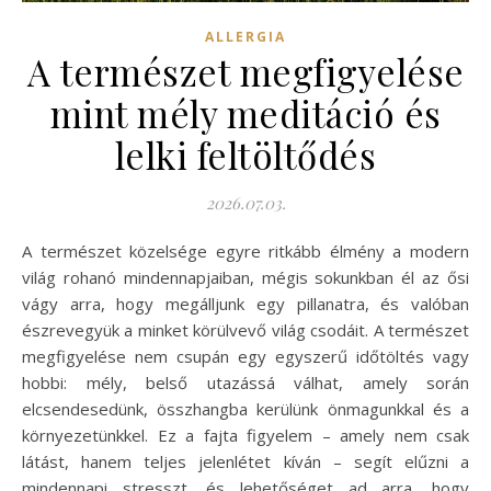
ALLERGIA
A természet megfigyelése
mint mély meditáció és
lelki feltöltődés
2026.07.03.
A természet közelsége egyre ritkább élmény a modern
világ rohanó mindennapjaiban, mégis sokunkban él az ősi
vágy arra, hogy megálljunk egy pillanatra, és valóban
észrevegyük a minket körülvevő világ csodáit. A természet
megfigyelése nem csupán egy egyszerű időtöltés vagy
hobbi: mély, belső utazássá válhat, amely során
elcsendesedünk, összhangba kerülünk önmagunkkal és a
környezetünkkel. Ez a fajta figyelem – amely nem csak
látást, hanem teljes jelenlétet kíván – segít elűzni a
mindennapi stresszt, és lehetőséget ad arra, hogy