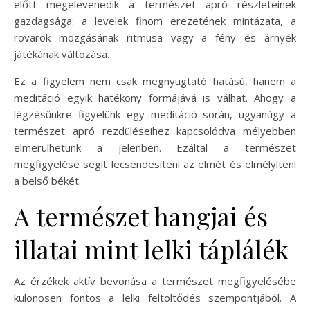
előtt megelevenedik a természet apró részleteinek
gazdagsága: a levelek finom erezetének mintázata, a
rovarok mozgásának ritmusa vagy a fény és árnyék
játékának változása.
Ez a figyelem nem csak megnyugtató hatású, hanem a
meditáció egyik hatékony formájává is válhat. Ahogy a
légzésünkre figyelünk egy meditáció során, ugyanúgy a
természet apró rezdüléseihez kapcsolódva mélyebben
elmerülhetünk a jelenben. Ezáltal a természet
megfigyelése segít lecsendesíteni az elmét és elmélyíteni
a belső békét.
A természet hangjai és
illatai mint lelki táplálék
Az érzékek aktív bevonása a természet megfigyelésébe
különösen fontos a lelki feltöltődés szempontjából. A