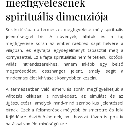
megfigyelésének
spirituális dimenziója
Sok kultúrában a természet megfigyelése mély spirituális
jelentőséggel bír. A növények, állatok és a táj
megfigyelése során az ember ráébred saját helyére a
világban, és egyfajta egységélményt tapasztal meg a
környezettel. Ez a fajta spiritualitás nem feltétlenül kötődik
vallási hitrendszerekhez, hanem inkább egy belső
megerősödést, összhangot jelent, amely segít a
mindennapi élet kihívásait könnyebben kezelni.
A természetben való elmerülés során megfigyelhetjük a
változás ciklusait, a növekedést, az elmúlást és az
újjászületést, amelyek mind-mind szimbolikus jelentéssel
bírnak. Ezek a felismerések mélyebb önismeretre és lelki
fejlődésre ösztönözhetnek, ami hosszú távon is pozitív
hatással van életminőségünkre.