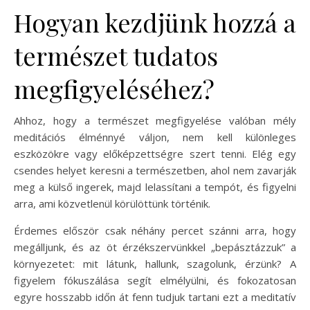
Hogyan kezdjünk hozzá a
természet tudatos
megfigyeléséhez?
Ahhoz, hogy a természet megfigyelése valóban mély
meditációs élménnyé váljon, nem kell különleges
eszközökre vagy előképzettségre szert tenni. Elég egy
csendes helyet keresni a természetben, ahol nem zavarják
meg a külső ingerek, majd lelassítani a tempót, és figyelni
arra, ami közvetlenül körülöttünk történik.
Érdemes először csak néhány percet szánni arra, hogy
megálljunk, és az öt érzékszervünkkel „bepásztázzuk” a
környezetet: mit látunk, hallunk, szagolunk, érzünk? A
figyelem fókuszálása segít elmélyülni, és fokozatosan
egyre hosszabb időn át fenn tudjuk tartani ezt a meditatív