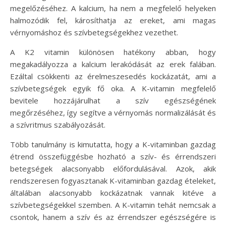
megelőzéséhez. A kalcium, ha nem a megfelelő helyeken
halmozódik fel, károsíthatja az ereket, ami magas
vérnyomáshoz és szívbetegségekhez vezethet.
A K2 vitamin különösen hatékony abban, hogy
megakadályozza a kalcium lerakódását az erek falában.
Ezáltal csökkenti az érelmeszesedés kockázatát, ami a
szívbetegségek egyik fő oka. A K-vitamin megfelelő
bevitele hozzájárulhat a szív egészségének
megőrzéséhez, így segítve a vérnyomás normalizálását és
a szívritmus szabályozását.
Több tanulmány is kimutatta, hogy a K-vitaminban gazdag
étrend összefüggésbe hozható a szív- és érrendszeri
betegségek alacsonyabb előfordulásával. Azok, akik
rendszeresen fogyasztanak K-vitaminban gazdag ételeket,
általában alacsonyabb kockázatnak vannak kitéve a
szívbetegségekkel szemben. A K-vitamin tehát nemcsak a
csontok, hanem a szív és az érrendszer egészségére is