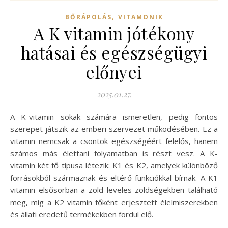
,
BŐRÁPOLÁS
VITAMONIK
A K vitamin jótékony
hatásai és egészségügyi
előnyei
2025.01.27.
A K-vitamin sokak számára ismeretlen, pedig fontos
szerepet játszik az emberi szervezet működésében. Ez a
vitamin nemcsak a csontok egészségéért felelős, hanem
számos más élettani folyamatban is részt vesz. A K-
vitamin két fő típusa létezik: K1 és K2, amelyek különböző
forrásokból származnak és eltérő funkciókkal bírnak. A K1
vitamin elsősorban a zöld leveles zöldségekben található
meg, míg a K2 vitamin főként erjesztett élelmiszerekben
és állati eredetű termékekben fordul elő.