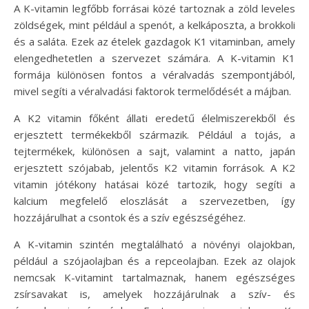
A K-vitamin legfőbb forrásai közé tartoznak a zöld leveles
zöldségek, mint például a spenót, a kelkáposzta, a brokkoli
és a saláta. Ezek az ételek gazdagok K1 vitaminban, amely
elengedhetetlen a szervezet számára. A K-vitamin K1
formája különösen fontos a véralvadás szempontjából,
mivel segíti a véralvadási faktorok termelődését a májban.
A K2 vitamin főként állati eredetű élelmiszerekből és
erjesztett termékekből származik. Például a tojás, a
tejtermékek, különösen a sajt, valamint a natto, japán
erjesztett szójabab, jelentős K2 vitamin források. A K2
vitamin jótékony hatásai közé tartozik, hogy segíti a
kalcium megfelelő eloszlását a szervezetben, így
hozzájárulhat a csontok és a szív egészségéhez.
A K-vitamin szintén megtalálható a növényi olajokban,
például a szójaolajban és a repceolajban. Ezek az olajok
nemcsak K-vitamint tartalmaznak, hanem egészséges
zsírsavakat is, amelyek hozzájárulnak a szív- és