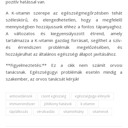
pozitív hatással van.
A K-vitamin szerepe az egészségmegőrzésben tehát
széleskörű, és elengedhetetlen, hogy a megfelelő
mennyiségben hozzájussunk ehhez a fontos tápanyaghoz.
A változatos és kiegyensúlyozott étrend, amely
tartalmazza a K-vitamin gazdag forrásait, segíthet a szív-
és érrendszeri problémák megelőzésében, és
hozzájárulhat az általános egészségi állapot javításához.
**Figyelmeztetés:** Ez a cikk nem számít orvosi
tanácsnak. Egészségügyi problémák esetén mindig a
szakember, az orvos tanácsát kérjük!
antioxidánsok
csont egészség
egészségügyi előnyök
immunrendszer
jótékony hatások
k vitamin
táplálkozás
véralvadás
vitaminhiány
vitaminok