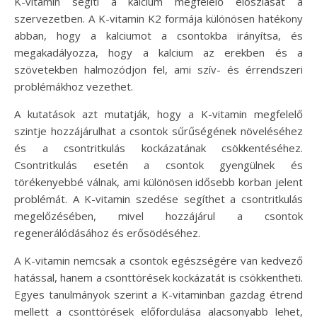
K-vitamin segíti a kalcium megfelelő eloszlását a
szervezetben. A K-vitamin K2 formája különösen hatékony
abban, hogy a kalciumot a csontokba irányítsa, és
megakadályozza, hogy a kalcium az erekben és a
szövetekben halmozódjon fel, ami szív- és érrendszeri
problémákhoz vezethet.
A kutatások azt mutatják, hogy a K-vitamin megfelelő
szintje hozzájárulhat a csontok sűrűségének növeléséhez
és a csontritkulás kockázatának csökkentéséhez.
Csontritkulás esetén a csontok gyengülnek és
törékenyebbé válnak, ami különösen idősebb korban jelent
problémát. A K-vitamin szedése segíthet a csontritkulás
megelőzésében, mivel hozzájárul a csontok
regenerálódásához és erősödéséhez.
A K-vitamin nemcsak a csontok egészségére van kedvező
hatással, hanem a csonttörések kockázatát is csökkentheti.
Egyes tanulmányok szerint a K-vitaminban gazdag étrend
mellett a csonttörések előfordulása alacsonyabb lehet,