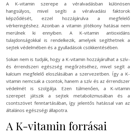
A K-vitamin szerepe a véralvadásban különösen
hangsúlyos, mivel segíti a véralvadási faktorok
képződését, ezzel hozzájárulva a megfelelő
vérkeringéshez. Azonban a vitamin jótékony hatásai nem
merülnek ki ennyiben. A K-vitamin antioxidáns
tulajdonságokkal is rendelkezik, amelyek segíthetnek a
sejtek védelmében és a gyulladások csökkentésében.
Sokan nem is tudják, hogy a K-vitamin hozzájárulhat a szív-
és érrendszeri egészség megőrzéséhez, mivel segít a
kalcium megfelelő eloszlásában a szervezetben. Így a K-
vitamin nemcsak a csontok, hanem a szív és az érrendszer
védelmét is szolgálja. Ezen túlmenően, a K-vitamin
szerepet játszik a sejtek metabolizmusában és a
csontszövet fenntartásában, így jelentős hatással van az
általános egészségi állapotra.
A K-vitamin forrásai