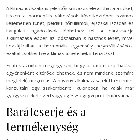
A klimax időszaka is jelentős kihívások elé állíthatja a nőket,
hiszen a hormonális változások következtében számos
kellemetlen tünet, például hőhullámok, éjszakai izzadás és
hangulati ingadozások léphetnek fel. A barátcserje
alkalmazása ebben az időszakban is hasznos lehet, mivel
hozzájárulhat a hormonális egyensúly helyreállításához,
ezáltal csökkentve a klimax tüneteinek intenzitását.
Fontos azonban megjegyezni, hogy a barátcserje hatásai
egyénenként eltérőek lehetnek, és nem mindenki számára
megfelelő megoldás. A növény alkalmazása előtt érdemes
konzultálni egy szakemberrel, különösen, ha valaki már
gyógyszereket szed vagy egészségügyi problémái vannak.
Barátcserje és a
termékenység