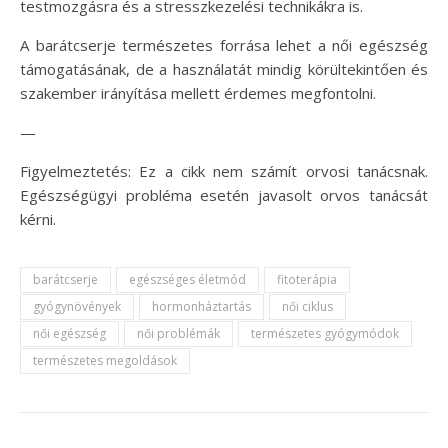
testmozgásra és a stresszkezelési technikákra is.
A barátcserje természetes forrása lehet a női egészség
támogatásának, de a használatát mindig körültekintően és
szakember irányítása mellett érdemes megfontolni.
—
Figyelmeztetés: Ez a cikk nem számít orvosi tanácsnak.
Egészségügyi probléma esetén javasolt orvos tanácsát
kérni.
barátcserje
egészséges életmód
fitoterápia
gyógynövények
hormonháztartás
női ciklus
női egészség
női problémák
természetes gyógymódok
természetes megoldások