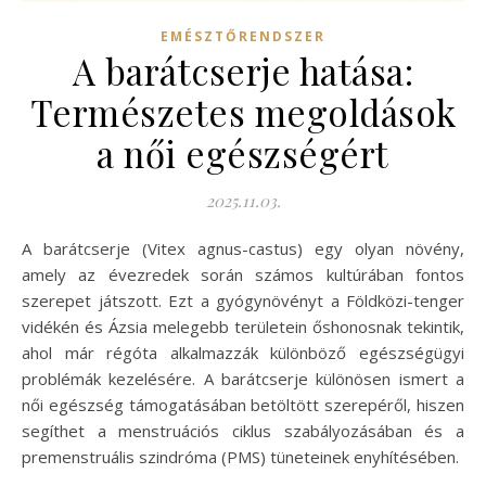
EMÉSZTŐRENDSZER
A barátcserje hatása:
Természetes megoldások
a női egészségért
2025.11.03.
A barátcserje (Vitex agnus-castus) egy olyan növény,
amely az évezredek során számos kultúrában fontos
szerepet játszott. Ezt a gyógynövényt a Földközi-tenger
vidékén és Ázsia melegebb területein őshonosnak tekintik,
ahol már régóta alkalmazzák különböző egészségügyi
problémák kezelésére. A barátcserje különösen ismert a
női egészség támogatásában betöltött szerepéről, hiszen
segíthet a menstruációs ciklus szabályozásában és a
premenstruális szindróma (PMS) tüneteinek enyhítésében.