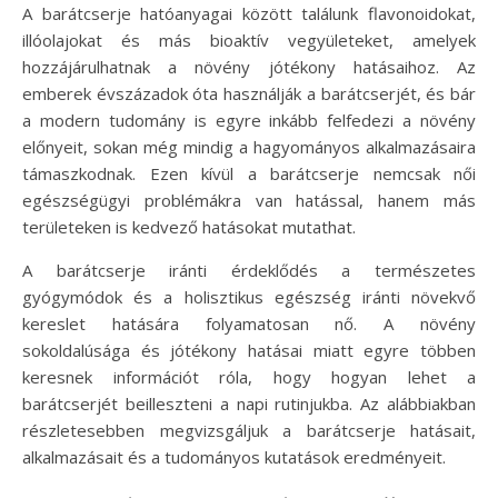
A barátcserje hatóanyagai között találunk flavonoidokat,
illóolajokat és más bioaktív vegyületeket, amelyek
hozzájárulhatnak a növény jótékony hatásaihoz. Az
emberek évszázadok óta használják a barátcserjét, és bár
a modern tudomány is egyre inkább felfedezi a növény
előnyeit, sokan még mindig a hagyományos alkalmazásaira
támaszkodnak. Ezen kívül a barátcserje nemcsak női
egészségügyi problémákra van hatással, hanem más
területeken is kedvező hatásokat mutathat.
A barátcserje iránti érdeklődés a természetes
gyógymódok és a holisztikus egészség iránti növekvő
kereslet hatására folyamatosan nő. A növény
sokoldalúsága és jótékony hatásai miatt egyre többen
keresnek információt róla, hogy hogyan lehet a
barátcserjét beilleszteni a napi rutinjukba. Az alábbiakban
részletesebben megvizsgáljuk a barátcserje hatásait,
alkalmazásait és a tudományos kutatások eredményeit.