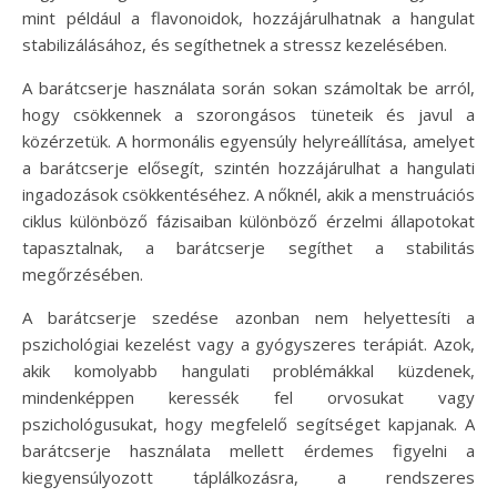
mint például a flavonoidok, hozzájárulhatnak a hangulat
stabilizálásához, és segíthetnek a stressz kezelésében.
A barátcserje használata során sokan számoltak be arról,
hogy csökkennek a szorongásos tüneteik és javul a
közérzetük. A hormonális egyensúly helyreállítása, amelyet
a barátcserje elősegít, szintén hozzájárulhat a hangulati
ingadozások csökkentéséhez. A nőknél, akik a menstruációs
ciklus különböző fázisaiban különböző érzelmi állapotokat
tapasztalnak, a barátcserje segíthet a stabilitás
megőrzésében.
A barátcserje szedése azonban nem helyettesíti a
pszichológiai kezelést vagy a gyógyszeres terápiát. Azok,
akik komolyabb hangulati problémákkal küzdenek,
mindenképpen keressék fel orvosukat vagy
pszichológusukat, hogy megfelelő segítséget kapjanak. A
barátcserje használata mellett érdemes figyelni a
kiegyensúlyozott táplálkozásra, a rendszeres