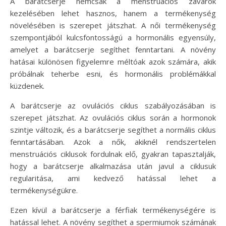
A barátcserje nemcsak a menstruációs zavarok
kezelésében lehet hasznos, hanem a termékenység
növelésében is szerepet játszhat. A női termékenység
szempontjából kulcsfontosságú a hormonális egyensúly,
amelyet a barátcserje segíthet fenntartani. A növény
hatásai különösen figyelemre méltóak azok számára, akik
próbálnak teherbe esni, és hormonális problémákkal
küzdenek.
A barátcserje az ovulációs ciklus szabályozásában is
szerepet játszhat. Az ovulációs ciklus során a hormonok
szintje változik, és a barátcserje segíthet a normális ciklus
fenntartásában. Azok a nők, akiknél rendszertelen
menstruációs ciklusok fordulnak elő, gyakran tapasztalják,
hogy a barátcserje alkalmazása után javul a ciklusuk
regularitása, ami kedvező hatással lehet a
termékenységükre.
Ezen kívül a barátcserje a férfiak termékenységére is
hatással lehet. A növény segíthet a spermiumok számának