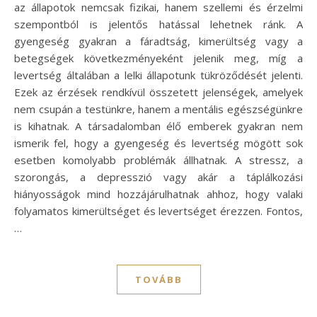
az állapotok nemcsak fizikai, hanem szellemi és érzelmi
szempontból is jelentős hatással lehetnek ránk. A
gyengeség gyakran a fáradtság, kimerültség vagy a
betegségek következményeként jelenik meg, míg a
levertség általában a lelki állapotunk tükröződését jelenti.
Ezek az érzések rendkívül összetett jelenségek, amelyek
nem csupán a testünkre, hanem a mentális egészségünkre
is kihatnak. A társadalomban élő emberek gyakran nem
ismerik fel, hogy a gyengeség és levertség mögött sok
esetben komolyabb problémák állhatnak. A stressz, a
szorongás, a depresszió vagy akár a táplálkozási
hiányosságok mind hozzájárulhatnak ahhoz, hogy valaki
folyamatos kimerültséget és levertséget érezzen. Fontos,
…
TOVÁBB