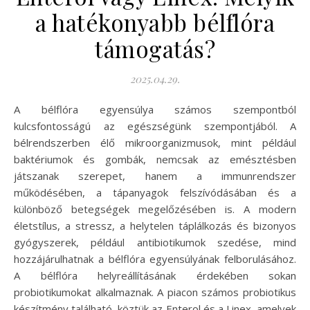
a hatékonyabb bélflóra
támogatás?
2025.04.29.
A bélflóra egyensúlya számos szempontból
kulcsfontosságú az egészségünk szempontjából. A
bélrendszerben élő mikroorganizmusok, mint például
baktériumok és gombák, nemcsak az emésztésben
játszanak szerepet, hanem a immunrendszer
működésében, a tápanyagok felszívódásában és a
különböző betegségek megelőzésében is. A modern
életstílus, a stressz, a helytelen táplálkozás és bizonyos
gyógyszerek, például antibiotikumok szedése, mind
hozzájárulhatnak a bélflóra egyensúlyának felborulásához.
A bélflóra helyreállításának érdekében sokan
probiotikumokat alkalmaznak. A piacon számos probiotikus
készítmény található, köztük az Enterol és a Linex, amelyek