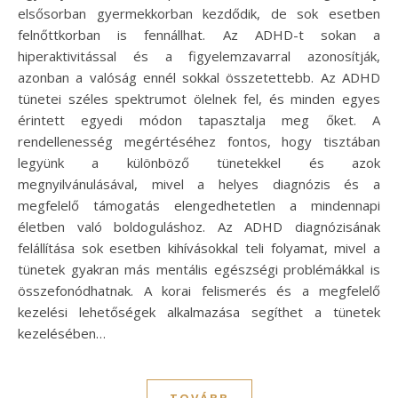
elsősorban gyermekkorban kezdődik, de sok esetben
felnőttkorban is fennállhat. Az ADHD-t sokan a
hiperaktivitással és a figyelemzavarral azonosítják,
azonban a valóság ennél sokkal összetettebb. Az ADHD
tünetei széles spektrumot ölelnek fel, és minden egyes
érintett egyedi módon tapasztalja meg őket. A
rendellenesség megértéséhez fontos, hogy tisztában
legyünk a különböző tünetekkel és azok
megnyilvánulásával, mivel a helyes diagnózis és a
megfelelő támogatás elengedhetetlen a mindennapi
életben való boldoguláshoz. Az ADHD diagnózisának
felállítása sok esetben kihívásokkal teli folyamat, mivel a
tünetek gyakran más mentális egészségi problémákkal is
összefonódhatnak. A korai felismerés és a megfelelő
kezelési lehetőségek alkalmazása segíthet a tünetek
kezelésében…
TOVÁBB