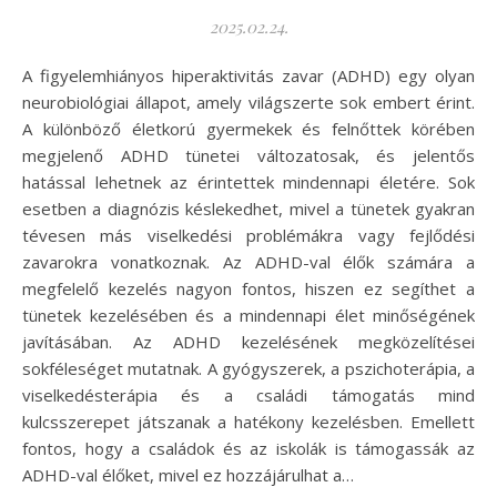
2025.02.24.
A figyelemhiányos hiperaktivitás zavar (ADHD) egy olyan
neurobiológiai állapot, amely világszerte sok embert érint.
A különböző életkorú gyermekek és felnőttek körében
megjelenő ADHD tünetei változatosak, és jelentős
hatással lehetnek az érintettek mindennapi életére. Sok
esetben a diagnózis késlekedhet, mivel a tünetek gyakran
tévesen más viselkedési problémákra vagy fejlődési
zavarokra vonatkoznak. Az ADHD-val élők számára a
megfelelő kezelés nagyon fontos, hiszen ez segíthet a
tünetek kezelésében és a mindennapi élet minőségének
javításában. Az ADHD kezelésének megközelítései
sokféleséget mutatnak. A gyógyszerek, a pszichoterápia, a
viselkedésterápia és a családi támogatás mind
kulcsszerepet játszanak a hatékony kezelésben. Emellett
fontos, hogy a családok és az iskolák is támogassák az
ADHD-val élőket, mivel ez hozzájárulhat a…