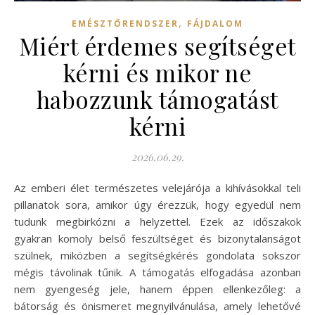
,
EMÉSZTŐRENDSZER
FÁJDALOM
Miért érdemes segítséget
kérni és mikor ne
habozzunk támogatást
kérni
2026.06.29.
Az emberi élet természetes velejárója a kihívásokkal teli
pillanatok sora, amikor úgy érezzük, hogy egyedül nem
tudunk megbirkózni a helyzettel. Ezek az időszakok
gyakran komoly belső feszültséget és bizonytalanságot
szülnek, miközben a segítségkérés gondolata sokszor
mégis távolinak tűnik. A támogatás elfogadása azonban
nem gyengeség jele, hanem éppen ellenkezőleg: a
bátorság és önismeret megnyilvánulása, amely lehetővé