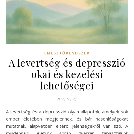
EMÉSZTŐRENDSZER
A levertség és depresszió
okai és kezelési
lehetőségei
2025.03.25.
A levertség és a depresszió olyan állapotok, amelyek sok
ember életében megjelennek, és bár hasonlóságokat
mutatnak, alapvetően eltérő jelenségekről van szó. A
mindennapi életünk során gyakran tapasztalunk