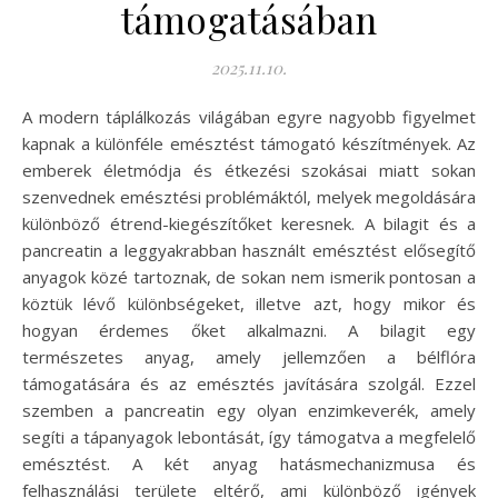
támogatásában
2025.11.10.
A modern táplálkozás világában egyre nagyobb figyelmet
kapnak a különféle emésztést támogató készítmények. Az
emberek életmódja és étkezési szokásai miatt sokan
szenvednek emésztési problémáktól, melyek megoldására
különböző étrend-kiegészítőket keresnek. A bilagit és a
pancreatin a leggyakrabban használt emésztést elősegítő
anyagok közé tartoznak, de sokan nem ismerik pontosan a
köztük lévő különbségeket, illetve azt, hogy mikor és
hogyan érdemes őket alkalmazni. A bilagit egy
természetes anyag, amely jellemzően a bélflóra
támogatására és az emésztés javítására szolgál. Ezzel
szemben a pancreatin egy olyan enzimkeverék, amely
segíti a tápanyagok lebontását, így támogatva a megfelelő
emésztést. A két anyag hatásmechanizmusa és
felhasználási területe eltérő, ami különböző igények