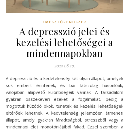
EMÉSZTŐRENDSZER
A depresszió jelei és
kezelési lehetőségei a
mindennapokban
2025.08.19.
A depresszió és a kedvtelenség két olyan állapot, amelyek
sok embert érintenek, és bár látszólag hasonlóak,
valójában alapvető különbségeik vannak. A társadalom
gyakran összekeveri ezeket a fogalmakat, pedig a
mögöttük húzódó okok, tünetek és kezelési lehetőségek
eltérőek lehetnek. A kedvtelenség jellemzően átmeneti
állapot, amely gyakran fáradtságból, stresszből vagy a
mindennapi élet monotóniájából fakad. Ezzel szemben a