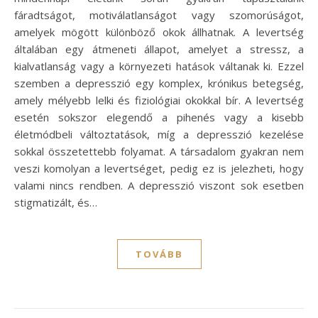
fáradtságot, motiválatlanságot vagy szomorúságot,
amelyek mögött különböző okok állhatnak. A levertség
általában egy átmeneti állapot, amelyet a stressz, a
kialvatlanság vagy a környezeti hatások váltanak ki. Ezzel
szemben a depresszió egy komplex, krónikus betegség,
amely mélyebb lelki és fiziológiai okokkal bír. A levertség
esetén sokszor elegendő a pihenés vagy a kisebb
életmódbeli változtatások, míg a depresszió kezelése
sokkal összetettebb folyamat. A társadalom gyakran nem
veszi komolyan a levertséget, pedig ez is jelezheti, hogy
valami nincs rendben. A depresszió viszont sok esetben
stigmatizált, és…
TOVÁBB