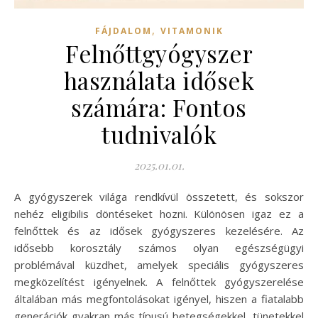
,
FÁJDALOM
VITAMONIK
Felnőttgyógyszer
használata idősek
számára: Fontos
tudnivalók
2025.01.01.
A gyógyszerek világa rendkívül összetett, és sokszor
nehéz eligibilis döntéseket hozni. Különösen igaz ez a
felnőttek és az idősek gyógyszeres kezelésére. Az
idősebb korosztály számos olyan egészségügyi
problémával küzdhet, amelyek speciális gyógyszeres
megközelítést igényelnek. A felnőttek gyógyszerelése
általában más megfontolásokat igényel, hiszen a fiatalabb
generációk gyakran más típusú betegségekkel, tünetekkel