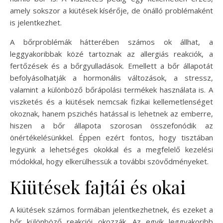
amely sokszor a kiütések kísérője, de önálló problémaként
is jelentkezhet.
A bőrproblémák hátterében számos ok állhat, a
leggyakoribbak közé tartoznak az allergiás reakciók, a
fertőzések és a bőrgyulladások. Emellett a bőr állapotát
befolyásolhatják a hormonális változások, a stressz,
valamint a különböző bőrápolási termékek használata is. A
viszketés és a kiütések nemcsak fizikai kellemetlenséget
okoznak, hanem pszichés hatással is lehetnek az emberre,
hiszen a bőr állapota szorosan összefonódik az
önértékelésünkkel. Éppen ezért fontos, hogy tisztában
legyünk a lehetséges okokkal és a megfelelő kezelési
módokkal, hogy elkerülhessük a további szövődményeket.
Kiütések fajtái és okai
A kiütések számos formában jelentkezhetnek, és ezeket a
bőr különböző reakciói okozzák. Az egyik leggyakoribb