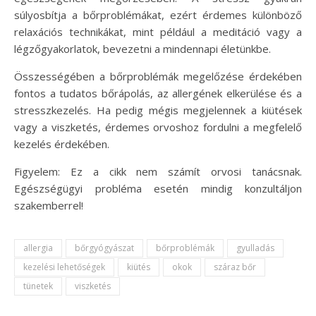
súlyosbítja a bőrproblémákat, ezért érdemes különböző
relaxációs technikákat, mint például a meditáció vagy a
légzőgyakorlatok, bevezetni a mindennapi életünkbe.
Összességében a bőrproblémák megelőzése érdekében
fontos a tudatos bőrápolás, az allergének elkerülése és a
stresszkezelés. Ha pedig mégis megjelennek a kiütések
vagy a viszketés, érdemes orvoshoz fordulni a megfelelő
kezelés érdekében.
Figyelem: Ez a cikk nem számít orvosi tanácsnak.
Egészségügyi probléma esetén mindig konzultáljon
szakemberrel!
allergia
bőrgyógyászat
bőrproblémák
gyulladás
kezelési lehetőségek
kiütés
okok
száraz bőr
tünetek
viszketés