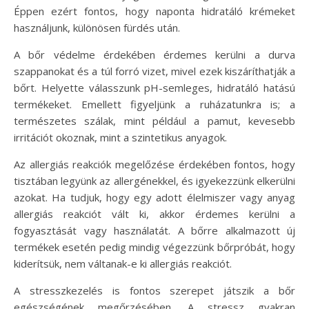
Éppen ezért fontos, hogy naponta hidratáló krémeket
használjunk, különösen fürdés után.
A bőr védelme érdekében érdemes kerülni a durva
szappanokat és a túl forró vizet, mivel ezek kiszáríthatják a
bőrt. Helyette válasszunk pH-semleges, hidratáló hatású
termékeket. Emellett figyeljünk a ruházatunkra is; a
természetes szálak, mint például a pamut, kevesebb
irritációt okoznak, mint a szintetikus anyagok.
Az allergiás reakciók megelőzése érdekében fontos, hogy
tisztában legyünk az allergénekkel, és igyekezzünk elkerülni
azokat. Ha tudjuk, hogy egy adott élelmiszer vagy anyag
allergiás reakciót vált ki, akkor érdemes kerülni a
fogyasztását vagy használatát. A bőrre alkalmazott új
termékek esetén pedig mindig végezzünk bőrpróbát, hogy
kiderítsük, nem váltanak-e ki allergiás reakciót.
A stresszkezelés is fontos szerepet játszik a bőr
egészségének megőrzésében. A stressz gyakran