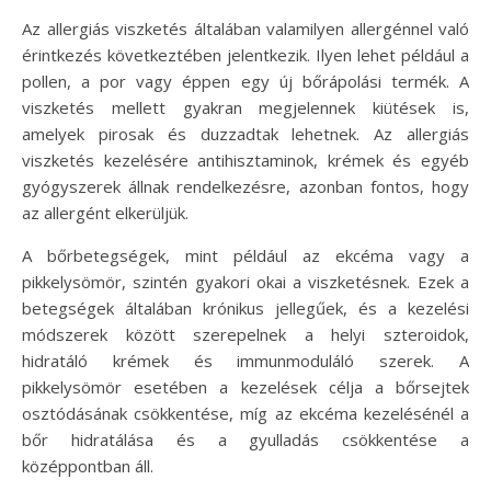
Az allergiás viszketés általában valamilyen allergénnel való
érintkezés következtében jelentkezik. Ilyen lehet például a
pollen, a por vagy éppen egy új bőrápolási termék. A
viszketés mellett gyakran megjelennek kiütések is,
amelyek pirosak és duzzadtak lehetnek. Az allergiás
viszketés kezelésére antihisztaminok, krémek és egyéb
gyógyszerek állnak rendelkezésre, azonban fontos, hogy
az allergént elkerüljük.
A bőrbetegségek, mint például az ekcéma vagy a
pikkelysömör, szintén gyakori okai a viszketésnek. Ezek a
betegségek általában krónikus jellegűek, és a kezelési
módszerek között szerepelnek a helyi szteroidok,
hidratáló krémek és immunmoduláló szerek. A
pikkelysömör esetében a kezelések célja a bőrsejtek
osztódásának csökkentése, míg az ekcéma kezelésénél a
bőr hidratálása és a gyulladás csökkentése a
középpontban áll.