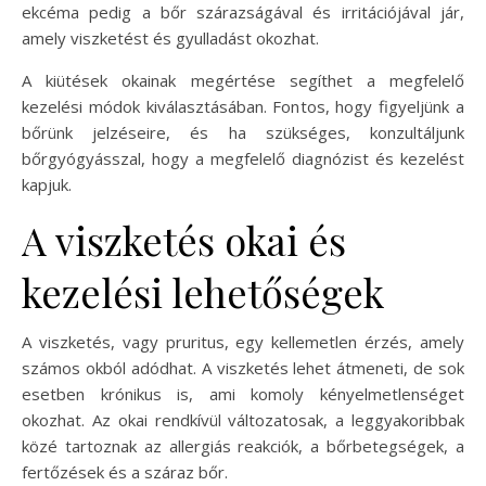
ekcéma pedig a bőr szárazságával és irritációjával jár,
amely viszketést és gyulladást okozhat.
A kiütések okainak megértése segíthet a megfelelő
kezelési módok kiválasztásában. Fontos, hogy figyeljünk a
bőrünk jelzéseire, és ha szükséges, konzultáljunk
bőrgyógyásszal, hogy a megfelelő diagnózist és kezelést
kapjuk.
A viszketés okai és
kezelési lehetőségek
A viszketés, vagy pruritus, egy kellemetlen érzés, amely
számos okból adódhat. A viszketés lehet átmeneti, de sok
esetben krónikus is, ami komoly kényelmetlenséget
okozhat. Az okai rendkívül változatosak, a leggyakoribbak
közé tartoznak az allergiás reakciók, a bőrbetegségek, a
fertőzések és a száraz bőr.