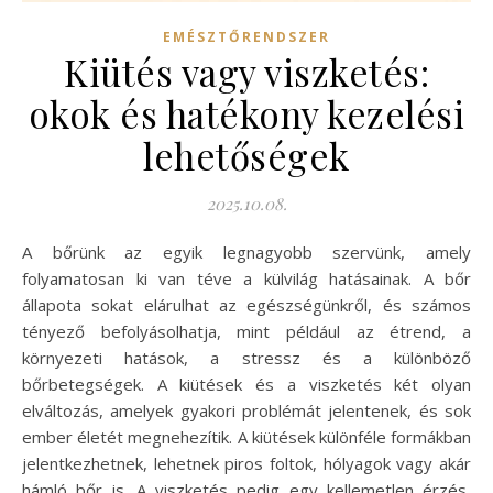
EMÉSZTŐRENDSZER
Kiütés vagy viszketés:
okok és hatékony kezelési
lehetőségek
2025.10.08.
A bőrünk az egyik legnagyobb szervünk, amely
folyamatosan ki van téve a külvilág hatásainak. A bőr
állapota sokat elárulhat az egészségünkről, és számos
tényező befolyásolhatja, mint például az étrend, a
környezeti hatások, a stressz és a különböző
bőrbetegségek. A kiütések és a viszketés két olyan
elváltozás, amelyek gyakori problémát jelentenek, és sok
ember életét megnehezítik. A kiütések különféle formákban
jelentkezhetnek, lehetnek piros foltok, hólyagok vagy akár
hámló bőr is. A viszketés pedig egy kellemetlen érzés,