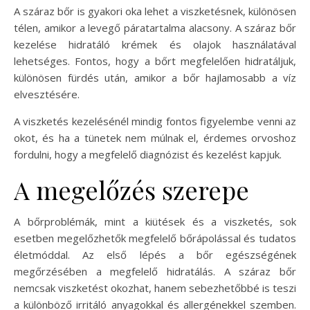
A száraz bőr is gyakori oka lehet a viszketésnek, különösen
télen, amikor a levegő páratartalma alacsony. A száraz bőr
kezelése hidratáló krémek és olajok használatával
lehetséges. Fontos, hogy a bőrt megfelelően hidratáljuk,
különösen fürdés után, amikor a bőr hajlamosabb a víz
elvesztésére.
A viszketés kezelésénél mindig fontos figyelembe venni az
okot, és ha a tünetek nem múlnak el, érdemes orvoshoz
fordulni, hogy a megfelelő diagnózist és kezelést kapjuk.
A megelőzés szerepe
A bőrproblémák, mint a kiütések és a viszketés, sok
esetben megelőzhetők megfelelő bőrápolással és tudatos
életmóddal. Az első lépés a bőr egészségének
megőrzésében a megfelelő hidratálás. A száraz bőr
nemcsak viszketést okozhat, hanem sebezhetőbbé is teszi
a különböző irritáló anyagokkal és allergénekkel szemben.