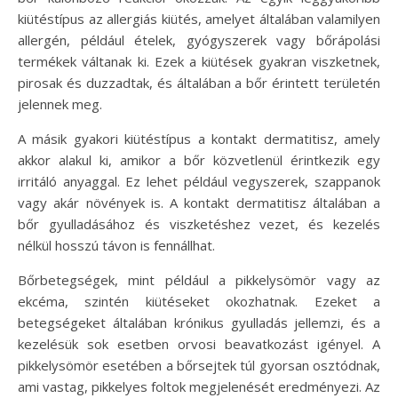
kiütéstípus az allergiás kiütés, amelyet általában valamilyen
allergén, például ételek, gyógyszerek vagy bőrápolási
termékek váltanak ki. Ezek a kiütések gyakran viszketnek,
pirosak és duzzadtak, és általában a bőr érintett területén
jelennek meg.
A másik gyakori kiütéstípus a kontakt dermatitisz, amely
akkor alakul ki, amikor a bőr közvetlenül érintkezik egy
irritáló anyaggal. Ez lehet például vegyszerek, szappanok
vagy akár növények is. A kontakt dermatitisz általában a
bőr gyulladásához és viszketéshez vezet, és kezelés
nélkül hosszú távon is fennállhat.
Bőrbetegségek, mint például a pikkelysömör vagy az
ekcéma, szintén kiütéseket okozhatnak. Ezeket a
betegségeket általában krónikus gyulladás jellemzi, és a
kezelésük sok esetben orvosi beavatkozást igényel. A
pikkelysömör esetében a bőrsejtek túl gyorsan osztódnak,
ami vastag, pikkelyes foltok megjelenését eredményezi. Az