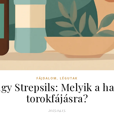
,
FÁJDALOM
LÉGUTAK
gy Strepsils: Melyik a 
torokfájásra?
2025.04.13.