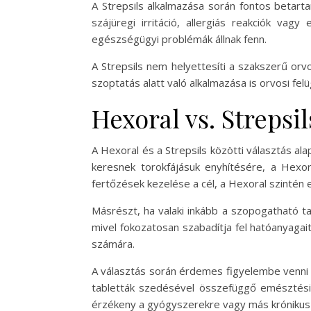
A Strepsils alkalmazása során fontos betarta
szájüregi irritáció, allergiás reakciók va
egészségügyi problémák állnak fenn.
A Strepsils nem helyettesíti a szakszerű orv
szoptatás alatt való alkalmazása is orvosi felü
Hexoral vs. Strepsi
A Hexoral és a Strepsils közötti választás al
keresnek torokfájásuk enyhítésére, a Hexora
fertőzések kezelése a cél, a Hexoral szintén 
Másrészt, ha valaki inkább a szopogatható tab
mivel fokozatosan szabadítja fel hatóanyagai
számára.
A választás során érdemes figyelembe venni a 
tabletták szedésével összefüggő emésztési z
érzékeny a gyógyszerekre vagy más króniku