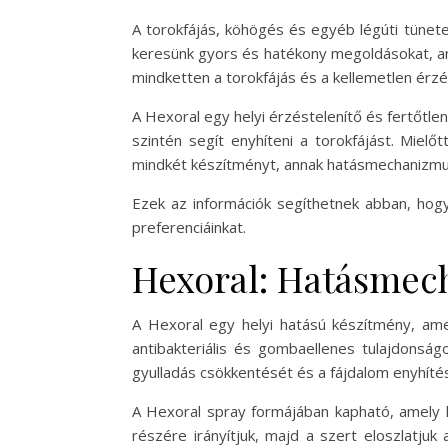
A torokfájás, köhögés és egyéb légúti tünete
keresünk gyors és hatékony megoldásokat, ame
mindketten a torokfájás és a kellemetlen érz
A Hexoral egy helyi érzéstelenítő és fertőtle
szintén segít enyhíteni a torokfájást. Mi
mindkét készítményt, annak hatásmechanizmus
Ezek az információk segíthetnek abban, hog
preferenciáinkat.
Hexoral: Hatásmec
A Hexoral egy helyi hatású készítmény, amel
antibakteriális és gombaellenes tulajdonság
gyulladás csökkentését és a fájdalom enyhíté
A Hexoral spray formájában kapható, amely l
részére irányítjuk, majd a szert eloszlatj