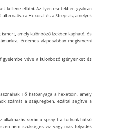
t kellene ellátni. Az ilyen esetekben gyakran
alternatíva a Hexoral és a Strepsils, amelyek
nt ismert, amely különböző ízekben kapható, és
 számunkra, érdemes alaposabban megismerni
 figyelembe véve a különböző igényeinket és
használnak. Fő hatóanyaga a hexetidin, amely
umok számát a szájüregben, ezáltal segítve a
z alkalmazás során a spray-t a torkunk hátsó
 hiszen nem szükséges víz vagy más folyadék