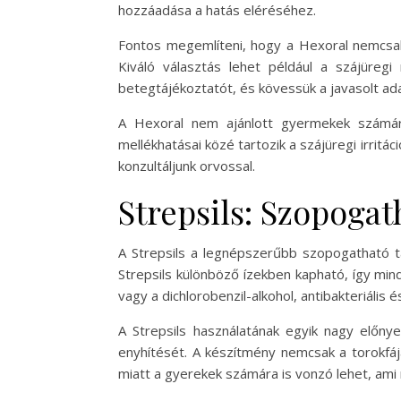
hozzáadása a hatás eléréséhez.
Fontos megemlíteni, hogy a Hexoral nemcsak 
Kiváló választás lehet például a szájüreg
betegtájékoztatót, és kövessük a javasolt ad
A Hexoral nem ajánlott gyermekek számára
mellékhatásai közé tartozik a szájüregi irritá
konzultáljunk orvossal.
Strepsils: Szopogat
A Strepsils a legnépszerűbb szopogatható tab
Strepsils különböző ízekben kapható, így min
vagy a dichlorobenzil-alkohol, antibakteriális é
A Strepsils használatának egyik nagy előnye
enyhítését. A készítmény nemcsak a torokfájá
miatt a gyerekek számára is vonzó lehet, ami