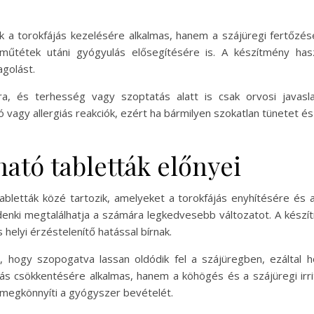
a torokfájás kezelésére alkalmas, hanem a szájüregi fertőzés
i műtétek utáni gyógyulás elősegítésére is. A készítmény has
agolást.
, és terhesség vagy szoptatás alatt is csak orvosi javasla
ció vagy allergiás reakciók, ezért ha bármilyen szokatlan tünetet é
ható tabletták előnyei
letták közé tartozik, amelyeket a torokfájás enyhítésére és a 
denki megtalálhatja a számára legkedvesebb változatot. A készít
s helyi érzéstelenítő hatással bírnak.
, hogy szopogatva lassan oldódik fel a szájüregben, ezáltal h
s csökkentésére alkalmas, hanem a köhögés és a szájüregi irrit
 megkönnyíti a gyógyszer bevételét.