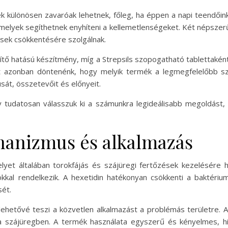
k különösen zavaróak lehetnek, főleg, ha éppen a napi teendőinke
lyek segíthetnek enyhíteni a kellemetlenségeket. Két népszerű 
ések csökkentésére szolgálnak.
nítő hatású készítmény, míg a Strepsils szopogatható tablettaké
előtt azonban döntenénk, hogy melyik termék a legmegfelelőbb
át, összetevőit és előnyeit.
y tudatosan válasszuk ki a számunkra legideálisabb megoldást,
hanizmus és alkalmazás
yet általában torokfájás és szájüregi fertőzések kezelésére 
okkal rendelkezik. A hexetidin hatékonyan csökkenti a baktéri
sét.
ehetővé teszi a közvetlen alkalmazást a problémás területre. A
uk a szájüregben. A termék használata egyszerű és kényelmes,