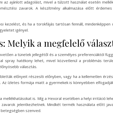
ni az ajánlott adagolást, mivel a túlzott használat esetén mellé
gy emésztési zavarok. A készítmény alkalmazása előtt érdemes 
osi kezelést, és ha a torokfájás tartósan fennáll, mindenképpen 
gyeletet igényel.
ls: Melyik a megfelelő válasz
apvetően a tünetek jellegétől és a személyes preferenciáktól füg
l spray hatékony lehet, mivel közvetlenül a problémás terüle
előnyösebb választás.
letták előnyeit részesíti előnyben, vagy ha a kellemetlen érzés h
t. Az ízletes formája miatt a gyermekek is könnyebben elfogadjá
mellékhatásokat is. Míg a Hexoral esetében a helyi irritáció leh
avarok jelentkezhetnek. Mindkét termék használata előtt javaso
s betegségben szenved.