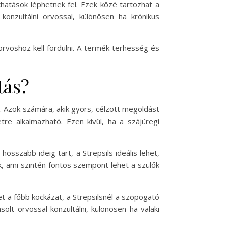
khatások léphetnek fel. Ezek közé tartozhat a
konzultálni orvossal, különösen ha krónikus
orvoshoz kell fordulni. A termék terhesség és
tás?
g. Azok számára, akik gyors, célzott megoldást
tre alkalmazható. Ezen kívül, ha a szájüregi
osszabb ideig tart, a Strepsils ideális lehet,
k, ami szintén fontos szempont lehet a szülők
et a főbb kockázat, a Strepsilsnél a szopogató
lt orvossal konzultálni, különösen ha valaki