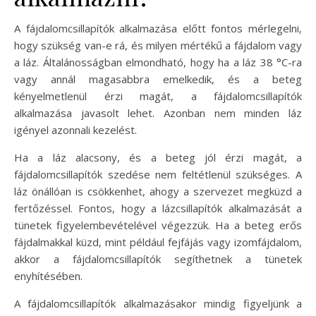
A fájdalomcsillapítók alkalmazása előtt fontos mérlegelni,
hogy szükség van-e rá, és milyen mértékű a fájdalom vagy
a láz. Általánosságban elmondható, hogy ha a láz 38 °C-ra
vagy annál magasabbra emelkedik, és a beteg
kényelmetlenül érzi magát, a fájdalomcsillapítók
alkalmazása javasolt lehet. Azonban nem minden láz
igényel azonnali kezelést.
Ha a láz alacsony, és a beteg jól érzi magát, a
fájdalomcsillapítók szedése nem feltétlenül szükséges. A
láz önállóan is csökkenhet, ahogy a szervezet megküzd a
fertőzéssel. Fontos, hogy a lázcsillapítók alkalmazását a
tünetek figyelembevételével végezzük. Ha a beteg erős
fájdalmakkal küzd, mint például fejfájás vagy izomfájdalom,
akkor a fájdalomcsillapítók segíthetnek a tünetek
enyhítésében.
A fájdalomcsillapítók alkalmazásakor mindig figyeljünk a