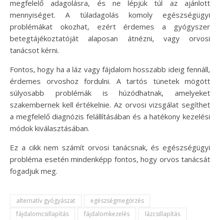
megfelelő adagolásra, és ne lépjük túl az ajánlott
mennyiséget. A túladagolás komoly egészségügyi
problémákat okozhat, ezért érdemes a gyógyszer
betegtájékoztatóját alaposan átnézni, vagy orvosi
tanácsot kérni.
Fontos, hogy ha a láz vagy fájdalom hosszabb ideig fennáll,
érdemes orvoshoz fordulni. A tartós tünetek mögött
súlyosabb problémák is húzódhatnak, amelyeket
szakembernek kell értékelnie. Az orvosi vizsgálat segíthet
a megfelelő diagnózis felállításában és a hatékony kezelési
módok kiválasztásában.
Ez a cikk nem számít orvosi tanácsnak, és egészségügyi
probléma esetén mindenképp fontos, hogy orvos tanácsát
fogadjuk meg.
alternatív gyógyászat
egészségmegőrzés
fájdalomcsillapítás
fájdalomkezelés
lázcsillapítás