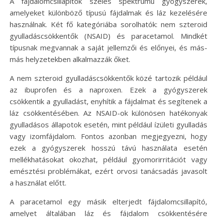
A fájdalomcsillapítók széles spektrumú gyógyszerek,
amelyeket különböző típusú fájdalmak és láz kezelésére
használnak. Két fő kategóriába sorolhatók: nem szteroid
gyulladáscsökkentők (NSAID) és paracetamol. Mindkét
típusnak megvannak a saját jellemzői és előnyei, és más-
más helyzetekben alkalmazzák őket.
A nem szteroid gyulladáscsökkentők közé tartozik például
az ibuprofen és a naproxen. Ezek a gyógyszerek
csökkentik a gyulladást, enyhítik a fájdalmat és segítenek a
láz csökkentésében. Az NSAID-ok különösen hatékonyak
gyulladásos állapotok esetén, mint például ízületi gyulladás
vagy izomfájdalom. Fontos azonban megjegyezni, hogy
ezek a gyógyszerek hosszú távú használata esetén
mellékhatásokat okozhat, például gyomorirritációt vagy
emésztési problémákat, ezért orvosi tanácsadás javasolt
a használat előtt.
A paracetamol egy másik elterjedt fájdalomcsillapító,
amelyet általában láz és fájdalom csökkentésére