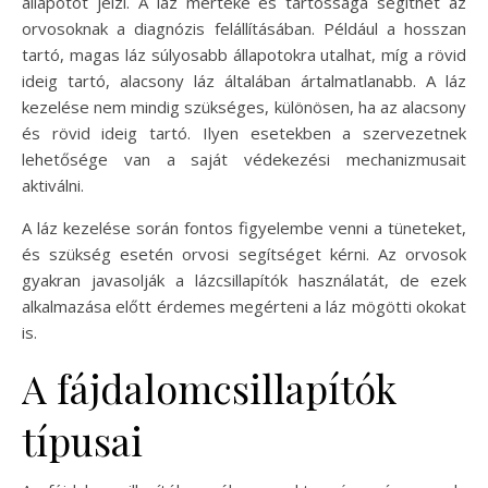
állapotot jelzi. A láz mértéke és tartóssága segíthet az
orvosoknak a diagnózis felállításában. Például a hosszan
tartó, magas láz súlyosabb állapotokra utalhat, míg a rövid
ideig tartó, alacsony láz általában ártalmatlanabb. A láz
kezelése nem mindig szükséges, különösen, ha az alacsony
és rövid ideig tartó. Ilyen esetekben a szervezetnek
lehetősége van a saját védekezési mechanizmusait
aktiválni.
A láz kezelése során fontos figyelembe venni a tüneteket,
és szükség esetén orvosi segítséget kérni. Az orvosok
gyakran javasolják a lázcsillapítók használatát, de ezek
alkalmazása előtt érdemes megérteni a láz mögötti okokat
is.
A fájdalomcsillapítók
típusai