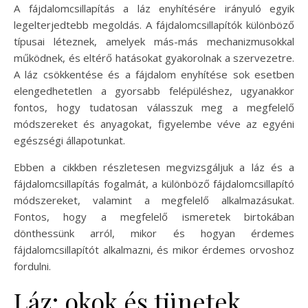
A fájdalomcsillapítás a láz enyhítésére irányuló egyik
legelterjedtebb megoldás. A fájdalomcsillapítók különböző
típusai léteznek, amelyek más-más mechanizmusokkal
működnek, és eltérő hatásokat gyakorolnak a szervezetre.
A láz csökkentése és a fájdalom enyhítése sok esetben
elengedhetetlen a gyorsabb felépüléshez, ugyanakkor
fontos, hogy tudatosan válasszuk meg a megfelelő
módszereket és anyagokat, figyelembe véve az egyéni
egészségi állapotunkat.
Ebben a cikkben részletesen megvizsgáljuk a láz és a
fájdalomcsillapítás fogalmát, a különböző fájdalomcsillapító
módszereket, valamint a megfelelő alkalmazásukat.
Fontos, hogy a megfelelő ismeretek birtokában
dönthessünk arról, mikor és hogyan érdemes
fájdalomcsillapítót alkalmazni, és mikor érdemes orvoshoz
fordulni.
Láz: okok és tünetek