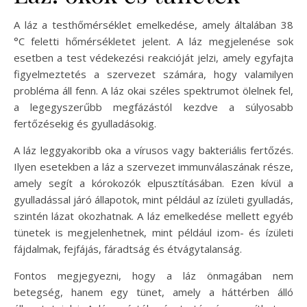
A láz a testhőmérséklet emelkedése, amely általában 38
°C feletti hőmérsékletet jelent. A láz megjelenése sok
esetben a test védekezési reakcióját jelzi, amely egyfajta
figyelmeztetés a szervezet számára, hogy valamilyen
probléma áll fenn. A láz okai széles spektrumot ölelnek fel,
a legegyszerűbb megfázástól kezdve a súlyosabb
fertőzésekig és gyulladásokig.
A láz leggyakoribb oka a vírusos vagy bakteriális fertőzés.
Ilyen esetekben a láz a szervezet immunválaszának része,
amely segít a kórokozók elpusztításában. Ezen kívül a
gyulladással járó állapotok, mint például az ízületi gyulladás,
szintén lázat okozhatnak. A láz emelkedése mellett egyéb
tünetek is megjelenhetnek, mint például izom- és ízületi
fájdalmak, fejfájás, fáradtság és étvágytalanság.
Fontos megjegyezni, hogy a láz önmagában nem
betegség, hanem egy tünet, amely a háttérben álló