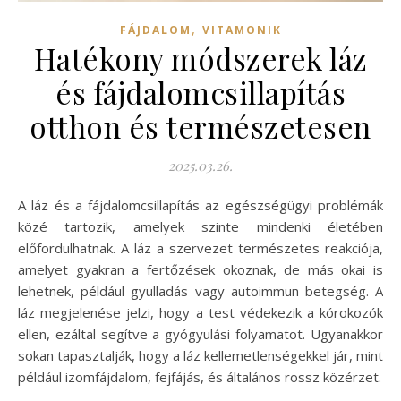
,
FÁJDALOM
VITAMONIK
Hatékony módszerek láz
és fájdalomcsillapítás
otthon és természetesen
2025.03.26.
A láz és a fájdalomcsillapítás az egészségügyi problémák
közé tartozik, amelyek szinte mindenki életében
előfordulhatnak. A láz a szervezet természetes reakciója,
amelyet gyakran a fertőzések okoznak, de más okai is
lehetnek, például gyulladás vagy autoimmun betegség. A
láz megjelenése jelzi, hogy a test védekezik a kórokozók
ellen, ezáltal segítve a gyógyulási folyamatot. Ugyanakkor
sokan tapasztalják, hogy a láz kellemetlenségekkel jár, mint
például izomfájdalom, fejfájás, és általános rossz közérzet.