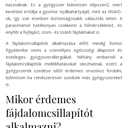
használnak. Ez a gyógyszer különösen népszerű, mert
kevésbé irritálja a gyomor nyálkahártyáját, mint az NSAID-
ok, így sok esetben biztonságosabb választás lehet. A
paracetamol hatékonyan csökkenti a hőmérsékletet, és
enyhíti a fejfájást, izom- és ízületi fájdalmakat is.
A fájdalomcsillapítók alkalmazása előtt mindig fontos
figyelembe venni a személyes egészségi állapotot és
esetleges gyógyszerallergiákat. Néhány embernél a
fájdalomcsillapítók mellékhatásokat okozhatnak, ezért a
gyógyszerek szedése előtt érdemes orvoshoz fordulni,
különösen ha rendszeresen szedünk más gyógyszereket
is.
Mikor érdemes
fájdalomcsillapítót
alkalmazni?