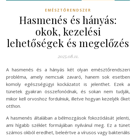
EMÉSZTŐRENDSZER
Hasmenés és hányás:
okok, kezelési
lehetőségek és megelőzés
2025.08.11.
A hasmenés és a hányás két olyan emésztőrendszeri
probléma, amely nemcsak zavaró, hanem sok esetben
komoly egészségügyi kockázatot is jelenthet. Ezek a
tünetek gyakran összefonódnak, és sokan nem tudják,
mikor kell orvoshoz fordulniuk, illetve hogyan kezeljék őket
otthon.
A hasmenés általában a bélmozgások fokozódását jelenti,
ami hígabb széklet formájában nyilvánul meg. Ez a tünet
számos okból eredhet, beleértve a vírusos vagy bakteriális