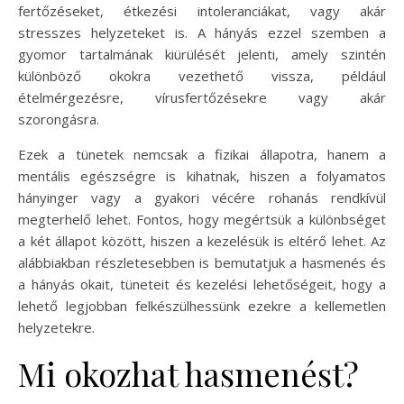
fertőzéseket, étkezési intoleranciákat, vagy akár
stresszes helyzeteket is. A hányás ezzel szemben a
gyomor tartalmának kiürülését jelenti, amely szintén
különböző okokra vezethető vissza, például
ételmérgezésre, vírusfertőzésekre vagy akár
szorongásra.
Ezek a tünetek nemcsak a fizikai állapotra, hanem a
mentális egészségre is kihatnak, hiszen a folyamatos
hányinger vagy a gyakori vécére rohanás rendkívül
megterhelő lehet. Fontos, hogy megértsük a különbséget
a két állapot között, hiszen a kezelésük is eltérő lehet. Az
alábbiakban részletesebben is bemutatjuk a hasmenés és
a hányás okait, tüneteit és kezelési lehetőségeit, hogy a
lehető legjobban felkészülhessünk ezekre a kellemetlen
helyzetekre.
Mi okozhat hasmenést?