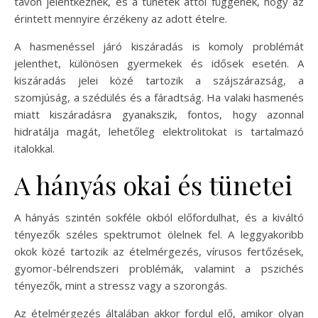
távon jelentkeznek, és a tünetek attól függenek, hogy az
érintett mennyire érzékeny az adott ételre.
A hasmenéssel járó kiszáradás is komoly problémát
jelenthet, különösen gyermekek és idősek esetén. A
kiszáradás jelei közé tartozik a szájszárazság, a
szomjúság, a szédülés és a fáradtság. Ha valaki hasmenés
miatt kiszáradásra gyanakszik, fontos, hogy azonnal
hidratálja magát, lehetőleg elektrolitokat is tartalmazó
italokkal.
A hányás okai és tünetei
A hányás szintén sokféle okból előfordulhat, és a kiváltó
tényezők széles spektrumot ölelnek fel. A leggyakoribb
okok közé tartozik az ételmérgezés, vírusos fertőzések,
gyomor-bélrendszeri problémák, valamint a pszichés
tényezők, mint a stressz vagy a szorongás.
Az ételmérgezés általában akkor fordul elő, amikor olyan