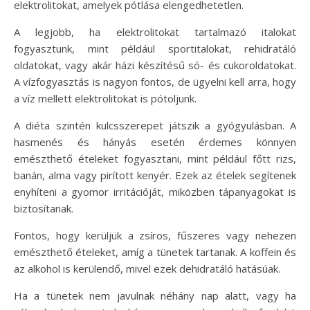
elektrolitokat, amelyek pótlása elengedhetetlen.
A legjobb, ha elektrolitokat tartalmazó italokat
fogyasztunk, mint például sportitalokat, rehidratáló
oldatokat, vagy akár házi készítésű só- és cukoroldatokat.
A vízfogyasztás is nagyon fontos, de ügyelni kell arra, hogy
a víz mellett elektrolitokat is pótoljunk.
A diéta szintén kulcsszerepet játszik a gyógyulásban. A
hasmenés és hányás esetén érdemes könnyen
emészthető ételeket fogyasztani, mint például főtt rizs,
banán, alma vagy pirított kenyér. Ezek az ételek segítenek
enyhíteni a gyomor irritációját, miközben tápanyagokat is
biztosítanak.
Fontos, hogy kerüljük a zsíros, fűszeres vagy nehezen
emészthető ételeket, amíg a tünetek tartanak. A koffein és
az alkohol is kerülendő, mivel ezek dehidratáló hatásúak.
Ha a tünetek nem javulnak néhány nap alatt, vagy ha