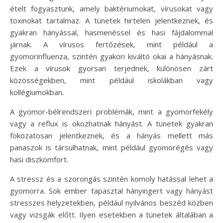
ételt fogyasztunk, amely baktériumokat, vírusokat vagy
toxinokat tartalmaz. A tünetek hirtelen jelentkeznek, és
gyakran hányással, hasmenéssel és hasi fájdalommal
járnak. A vírusos fertőzések, mint például a
gyomorinfluenza, szintén gyakori kiváltó okai a hányásnak.
Ezek a vírusok gyorsan terjednek, különösen zárt
közösségekben, mint például iskolákban vagy
kollégiumokban.
A gyomor-bélrendszeri problémák, mint a gyomorfekély
vagy a reflux is okozhatnak hányást. A tünetek gyakran
fokozatosan jelentkeznek, és a hányás mellett más
panaszok is társulhatnak, mint például gyomorégés vagy
hasi diszkomfort.
A stressz és a szorongás szintén komoly hatással lehet a
gyomorra. Sok ember tapasztal hányingert vagy hányást
stresszes helyzetekben, például nyilvános beszéd közben
vagy vizsgák előtt. Ilyen esetekben a tünetek általában a