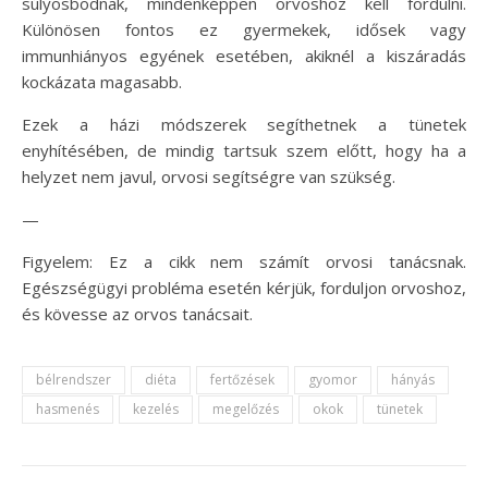
súlyosbodnak, mindenképpen orvoshoz kell fordulni.
Különösen fontos ez gyermekek, idősek vagy
immunhiányos egyének esetében, akiknél a kiszáradás
kockázata magasabb.
Ezek a házi módszerek segíthetnek a tünetek
enyhítésében, de mindig tartsuk szem előtt, hogy ha a
helyzet nem javul, orvosi segítségre van szükség.
—
Figyelem: Ez a cikk nem számít orvosi tanácsnak.
Egészségügyi probléma esetén kérjük, forduljon orvoshoz,
és kövesse az orvos tanácsait.
bélrendszer
diéta
fertőzések
gyomor
hányás
hasmenés
kezelés
megelőzés
okok
tünetek