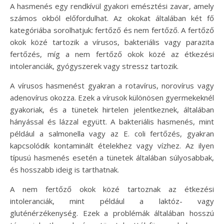
A hasmenés egy rendkívül gyakori emésztési zavar, amely
számos okból előfordulhat. Az okokat általában két fő
kategóriába sorolhatjuk: fertőző és nem fertőző. A fertőző
okok közé tartozik a vírusos, bakteriális vagy parazita
fertőzés, míg a nem fertőző okok közé az étkezési
intoleranciák, gyógyszerek vagy stressz tartozik.
A vírusos hasmenést gyakran a rotavírus, norovírus vagy
adenovírus okozza. Ezek a vírusok különösen gyermekeknél
gyakoriak, és a tünetek hirtelen jelentkeznek, általában
hányással és lázzal együtt. A bakteriális hasmenés, mint
például a salmonella vagy az E. coli fertőzés, gyakran
kapcsolódik kontaminált ételekhez vagy vízhez. Az ilyen
típusú hasmenés esetén a tünetek általában súlyosabbak,
és hosszabb ideig is tarthatnak.
A nem fertőző okok közé tartoznak az étkezési
intoleranciák, mint például a laktóz- vagy
gluténérzékenység. Ezek a problémák általában hosszú