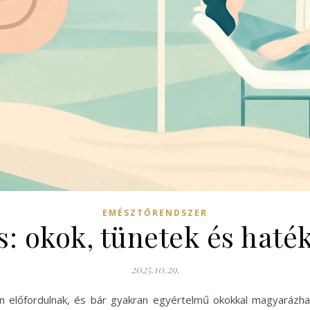
EMÉSZTŐRENDSZER
cs: okok, tünetek és hat
2025.10.29.
 előfordulnak, és bár gyakran egyértelmű okokkal magyarázha