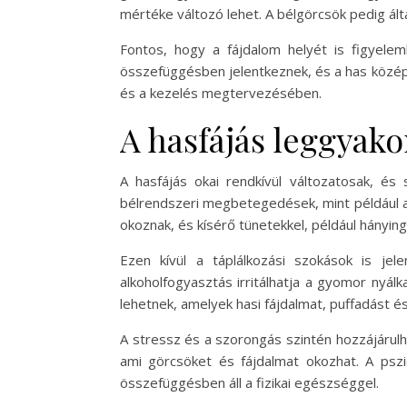
mértéke változó lehet. A bélgörcsök pedig álta
Fontos, hogy a fájdalom helyét is figyelem
összefüggésben jelentkeznek, és a has középső
és a kezelés megtervezésében.
A hasfájás leggyako
A hasfájás okai rendkívül változatosak, é
bélrendszeri megbetegedések, mint például a
okoznak, és kísérő tünetekkel, például hányin
Ezen kívül a táplálkozási szokások is jele
alkoholfogyasztás irritálhatja a gyomor nyálk
lehetnek, amelyek hasi fájdalmat, puffadást
A stressz és a szorongás szintén hozzájárulh
ami görcsöket és fájdalmat okozhat. A pszi
összefüggésben áll a fizikai egészséggel.