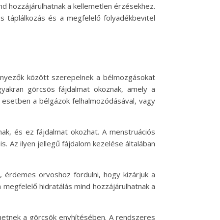
ind hozzájárulhatnak a kellemetlen érzésekhez.
táplálkozás és a megfelelő folyadékbevitel
 tényezők között szerepelnek a bélmozgásokat
 gyakran görcsös fájdalmat okoznak, amely a
k esetben a bélgázok felhalmozódásával, vagy
nak, és ez fájdalmat okozhat. A menstruációs
is. Az ilyen jellegű fájdalom kezelése általában
, érdemes orvoshoz fordulni, hogy kizárjuk a
 megfelelő hidratálás mind hozzájárulhatnak a
thetnek a görcsök enyhítésében. A rendszeres