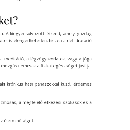
ket?
ra. A kiegyensúlyozott étrend, amely gazdag
itel is elengedhetetlen, hiszen a dehidratáció
a meditáció, a légzőgyakorlatok, vagy a jóga
tmozgás nemcsak a fizikai egészséget javítja,
aki krónikus hasi panaszokkal küzd, érdemes
kézmosás, a megfelelő étkezési szokások és a
az életminőséget.