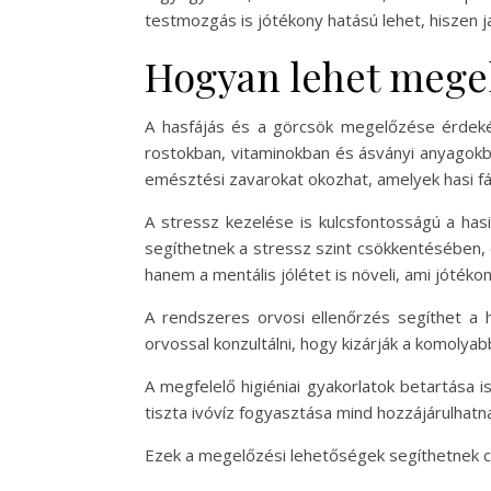
testmozgás is jótékony hatású lehet, hiszen j
Hogyan lehet megelő
A hasfájás és a görcsök megelőzése érdekéb
rostokban, vitaminokban és ásványi anyagokban
emésztési zavarokat okozhat, amelyek hasi 
A stressz kezelése is kulcsfontosságú a has
segíthetnek a stressz szint csökkentésében, 
hanem a mentális jólétet is növeli, ami jóték
A rendszeres orvosi ellenőrzés segíthet a 
orvossal konzultálni, hogy kizárják a komoly
A megfelelő higiéniai gyakorlatok betartása
tiszta ivóvíz fogyasztása mind hozzájárulhat
Ezek a megelőzési lehetőségek segíthetnek cs