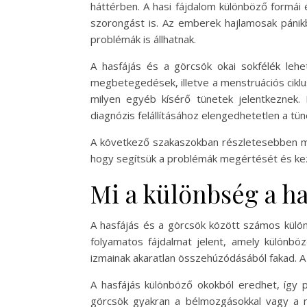
háttérben. A hasi fájdalom különböző formái
szorongást is. Az emberek hajlamosak pánik
problémák is állhatnak.
A hasfájás és a görcsök okai sokfélék lehe
megbetegedések, illetve a menstruációs ciklu
milyen egyéb kísérő tünetek jelentkeznek.
diagnózis felállításához elengedhetetlen a tü
A következő szakaszokban részletesebben meg
hogy segítsük a problémák megértését és ke
Mi a különbség a ha
A hasfájás és a görcsök között számos külön
folyamatos fájdalmat jelent, amely különböz
izmainak akaratlan összehúzódásából fakad. A 
A hasfájás különböző okokból eredhet, így p
görcsök gyakran a bélmozgásokkal vagy a m