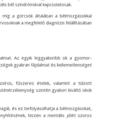
bilis bél szindrómával kapcsolatosak.
n, míg a görcsök általában a bélmozgásokkal
rvosoknak a megfelelő diagnózis felállításában
dalmat. Az egyik leggyakoribb ok a gyomor-
gségek gyakran fájdalmat és kellemetlenséget
zsíros, fűszeres ételek, valamint a túlzott
gluténérzékenység szintén gyakori kiváltó okok
eagál, és ez befolyásolhatja a bélmozgásokat,
nyhítésének, hiszen a mentális jólét szoros