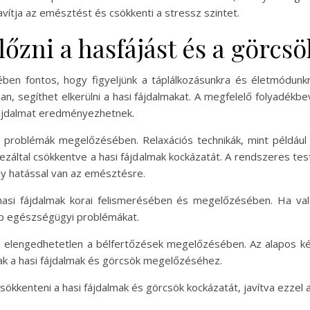
avítja az emésztést és csökkenti a stressz szintet.
zni a hasfájást és a görcsö
en fontos, hogy figyeljünk a táplálkozásunkra és életmódunk
, segíthet elkerülni a hasi fájdalmakat. A megfelelő folyadékbev
fájdalmat eredményezhetnek.
i problémák megelőzésében. Relaxációs technikák, mint például 
ezáltal csökkentve a hasi fájdalmak kockázatát. A rendszeres tes
ony hatással van az emésztésre.
hasi fájdalmak korai felismerésében és megelőzésében. Ha val
abb egészségügyi problémákat.
 is elengedhetetlen a bélfertőzések megelőzésében. Az alapos 
nak a hasi fájdalmak és görcsök megelőzéséhez.
ökkenteni a hasi fájdalmak és görcsök kockázatát, javítva ezzel 