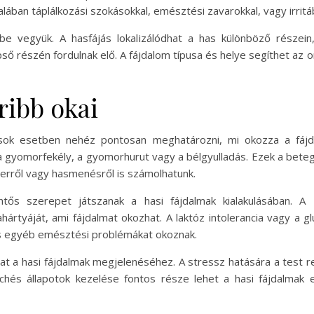
lában táplálkozási szokásokkal, emésztési zavarokkal, vagy irritá
be vegyük. A hasfájás lokalizálódhat a has különböző részei
 részén fordulnak elő. A fájdalom típusa és helye segíthet az o
ribb okai
s sok esetben nehéz pontosan meghatározni, mi okozza a fáj
 gyomorfekély, a gyomorhurut vagy a bélgyulladás. Ezek a bete
gerről vagy hasmenésről is számolhatunk.
ntős szerepet játszanak a hasi fájdalmak kialakulásában. A 
ahártyáját, ami fájdalmat okozhat. A laktóz intolerancia vagy a 
 és egyéb emésztési problémákat okoznak.
at a hasi fájdalmak megjelenéséhez. A stressz hatására a test r
chés állapotok kezelése fontos része lehet a hasi fájdalmak e