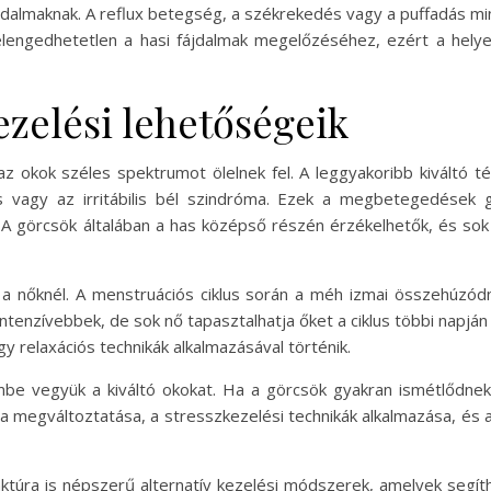
ájdalmaknak. A reflux betegség, a székrekedés vagy a puffadás m
ngedhetetlen a hasi fájdalmak megelőzéséhez, ezért a helyes 
ezelési lehetőségeik
 az okok széles spektrumot ölelnek fel. A leggyakoribb kiváltó
dás vagy az irritábilis bél szindróma. Ezek a megbetegedések
A görcsök általában a has középső részén érzékelhetők, és so
a nőknél. A menstruációs ciklus során a méh izmai összehúzód
intenzívebbek, de sok nő tapasztalhatja őket a ciklus többi napján 
gy relaxációs technikák alkalmazásával történik.
be vegyük a kiváltó okokat. Ha a görcsök gyakran ismétlődnek
megváltoztatása, a stresszkezelési technikák alkalmazása, és a
ktúra is népszerű alternatív kezelési módszerek, amelyek segí