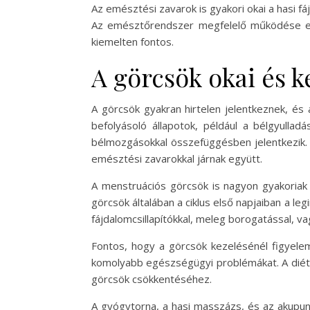
Az emésztési zavarok is gyakori okai a hasi f
Az emésztőrendszer megfelelő működése ele
kiemelten fontos.
A görcsök okai és k
A görcsök gyakran hirtelen jelentkeznek, és
befolyásoló állapotok, például a bélgyulla
bélmozgásokkal összefüggésben jelentkezik. 
emésztési zavarokkal járnak együtt.
A menstruációs görcsök is nagyon gyakoriak 
görcsök általában a ciklus első napjaiban a leg
fájdalomcsillapítókkal, meleg borogatással, va
Fontos, hogy a görcsök kezelésénél figyelem
komolyabb egészségügyi problémákat. A diéta 
görcsök csökkentéséhez.
A gyógytorna, a hasi masszázs, és az akupun