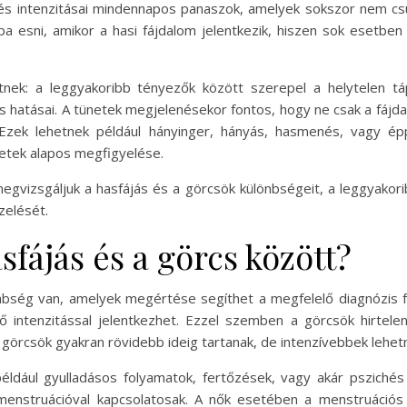
 és intenzitásai mindennapos panaszok, amelyek sokszor nem cs
ba esni, amikor a hasi fájdalom jelentkezik, hiszen sok esetb
tnek: a leggyakoribb tényezők között szerepel a helytelen tá
s hatásai. A tünetek megjelenésekor fontos, hogy ne csak a fájda
 Ezek lehetnek például hányinger, hányás, hasmenés, vagy ép
netek alapos megfigyelése.
vizsgáljuk a hasfájás és a görcsök különbségeit, a leggyakorib
zelését.
sfájás és a görcs között?
bség van, amelyek megértése segíthet a megfelelő diagnózis fel
ő intenzitással jelentkezhet. Ezzel szemben a görcsök hirtele
görcsök gyakran rövidebb ideig tartanak, de intenzívebbek lehetn
éldául gyulladásos folyamatok, fertőzések, vagy akár psziché
enstruációval kapcsolatosak. A nők esetében a menstruációs 