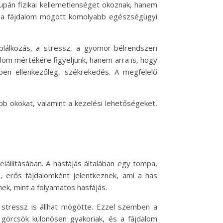
upán fizikai kellemetlenséget okoznak, hanem
en a fájdalom mögött komolyabb egészségügyi
plálkozás, a stressz, a gyomor-bélrendszeri
lom mértékére figyeljünk, hanem arra is, hogy
pen ellenkezőleg, székrekedés. A megfelelő
b okokat, valamint a kezelési lehetőségeket,
állításában. A hasfájás általában egy tompa,
n, erős fájdalomként jelentkeznek, ami a has
ek, mint a folyamatos hasfájás.
s stressz is állhat mögötte. Ezzel szemben a
görcsök különösen gyakoriak, és a fájdalom