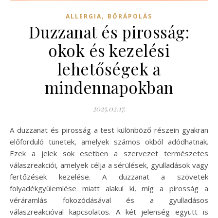
,
ALLERGIA
BŐRÁPOLÁS
Duzzanat és pirosság:
okok és kezelési
lehetőségek a
mindennapokban
2025.02.17.
A duzzanat és pirosság a test különböző részein gyakran
előforduló tünetek, amelyek számos okból adódhatnak.
Ezek a jelek sok esetben a szervezet természetes
válaszreakciói, amelyek célja a sérülések, gyulladások vagy
fertőzések kezelése. A duzzanat a szövetek
folyadékgyülemlése miatt alakul ki, míg a pirosság a
véráramlás fokozódásával és a gyulladásos
válaszreakcióval kapcsolatos. A két jelenség együtt is