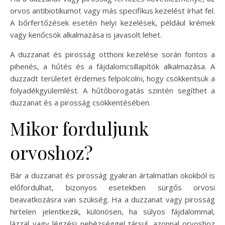
orvos antibiotikumot vagy más specifikus kezelést írhat fel.
A bőrfertőzések esetén helyi kezelések, például krémek
vagy kenőcsök alkalmazása is javasolt lehet.
A duzzanat és pirosság otthoni kezelése során fontos a
pihenés, a hűtés és a fájdalomcsillapítók alkalmazása. A
duzzadt területet érdemes felpolcolni, hogy csökkentsük a
folyadékgyülemlést. A hűtőborogatás szintén segíthet a
duzzanat és a pirosság csökkentésében.
Mikor forduljunk
orvoshoz?
Bár a duzzanat és pirosság gyakran ártalmatlan okokból is
előfordulhat, bizonyos esetekben sürgős orvosi
beavatkozásra van szükség. Ha a duzzanat vagy pirosság
hirtelen jelentkezik, különösen, ha súlyos fájdalommal,
lázzal vagy légzési nehézséggel társul, azonnal orvoshoz