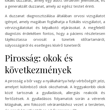
lokális duzzanat, amely egy adott területen jelentkezik, és
a generalizált duzzanat, amely az egész testet érinti.
A duzzanat diagnosztizálása általában orvosi vizsgálatot
igényel, amely magában foglalhatja a fizikális vizsgálatot, a
vérvizsgálatokat és képalkotó eljárásokat. A megfelelő
diagnózis érdekében fontos, hogy a páciens részletesen
tájékoztassa orvosát a tünetek időtartamáról,
súlyosságáról és esetleges kísérő tüneteiről.
Pirosság: okok és
következmények
A pirosság a bőr vagy a nyálkahártya helyi vérbőségét jelzi,
amelyet különböző okok okozhatnak. A leggyakoribb okok
közé tartoznak a gyulladások, allergiás reakciók és
fertőzések. A gyulladásos folyamatok során a vérerek
kitágulnak, ami fokozott véráramláshoz vezet a területen,