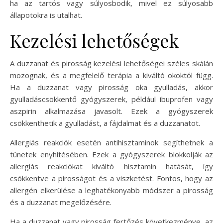
ha az tartós vagy súlyosbodik, mivel ez súlyosabb
állapotokra is utalhat.
Kezelési lehetőségek
A duzzanat és pirosság kezelési lehetőségei széles skálán
mozognak, és a megfelelő terápia a kiváltó okoktól függ.
Ha a duzzanat vagy pirosság oka gyulladás, akkor
gyulladáscsökkentő gyógyszerek, például ibuprofen vagy
aszpirin alkalmazása javasolt. Ezek a gyógyszerek
csökkenthetik a gyulladást, a fájdalmat és a duzzanatot.
Allergiás reakciók esetén antihisztaminok segíthetnek a
tünetek enyhítésében. Ezek a gyógyszerek blokkolják az
allergiás reakciókat kiváltó hisztamin hatását, így
csökkentve a pirosságot és a viszketést. Fontos, hogy az
allergén elkerülése a leghatékonyabb módszer a pirosság
és a duzzanat megelőzésére.
Ha a duzzanat vagy pirosság fertőzés következménye, az