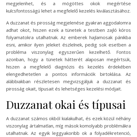
megjelenhet, és a mögöttes okok megértése
kulcsfontosságú lehet a megfelelő kezelés kiválasztásához.
A duzzanat és pirosság megjelenése gyakran aggodalomra
adhat okot, hiszen ezek a tünetek a testben zajló kóros
folyamatokra utalhatnak. Az emberek hajlamosak pánikba
esni, amikor ilyen jeleket észlelnek, pedig sok esetben a
probléma viszonylag egyszerűen kezelhető. Fontos
azonban, hogy a tünetek hátterét alaposan megértsük,
hiszen a megfelelő diagnózis és kezelés érdekében
elengedhetetlen a pontos információk birtoklása. Az
alábbiakban részletesen megvizsgáljuk a duzzanat és
pirosság okait, típusait és lehetséges kezelési módjait.
Duzzanat okai és típusai
A duzzanat számos okból kialakulhat, és ezek közül néhány
viszonylag ártalmatlan, míg mások komolyabb problémákra
utalhatnak. Az egyik leggyakoribb ok a folyadékretenció,