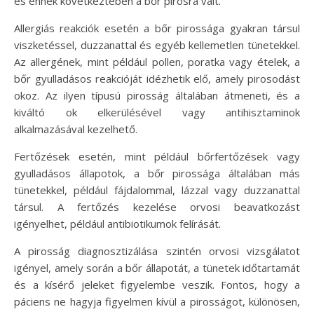
és ennek következtében a bőr pirosra vált.
Allergiás reakciók esetén a bőr pirossága gyakran társul
viszketéssel, duzzanattal és egyéb kellemetlen tünetekkel.
Az allergének, mint például pollen, poratka vagy ételek, a
bőr gyulladásos reakcióját idézhetik elő, amely pirosodást
okoz. Az ilyen típusú pirosság általában átmeneti, és a
kiváltó ok elkerülésével vagy antihisztaminok
alkalmazásával kezelhető.
Fertőzések esetén, mint például bőrfertőzések vagy
gyulladásos állapotok, a bőr pirossága általában más
tünetekkel, például fájdalommal, lázzal vagy duzzanattal
társul. A fertőzés kezelése orvosi beavatkozást
igényelhet, például antibiotikumok felírását.
A pirosság diagnosztizálása szintén orvosi vizsgálatot
igényel, amely során a bőr állapotát, a tünetek időtartamát
és a kísérő jeleket figyelembe veszik. Fontos, hogy a
páciens ne hagyja figyelmen kívül a pirosságot, különösen,