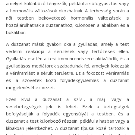
amelyet különböző tényezők, például a sófogyasztás vagy
a hormonális változások okozhatnak. A terhesség során a
női testben bekövetkező hormonális változások is
hozzájárulhatnak a duzzanathoz, különösen a lábakban és a
bokákban.
A duzzanat másik gyakori oka a gyulladás, amely a test
védelmi reakciója a sérülések vagy fertőzések ellen.
Gyulladás esetén a test immunrendszere aktiválódik, és a
gyulladásos mediátorok szabadulnak fel, amelyek fokozzák
a véráramlást a sérült területre. Ez a fokozott véráramlás
és a szövetek közti folyadékgyülemlés a duzzanat
megjelenéséhez vezet.
Ezen kívül a duzzanat a szív-, a máj- vagy a
vesebetegségek jele is lehet. Ezek a betegségek
befolyásolják a folyadék egyensúlyát a testben, és a
duzzanat a test különböző részein, például a hasban vagy a
lábakban jelentkezhet. A duzzanat típusai közé tartozik a