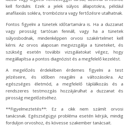
kell fordulni. Ezek a jelek súlyos állapotokra, például
anafilaxiás sokkra, trombózisra vagy fertőzésre utalhatnak.
Fontos figyelni a tünetek időtartamára is. Ha a duzzanat
vagy pirosság tartósan fennáll, vagy ha a tünetek
súlyosbodnak, mindenképpen orvosi szakértelmet kell
kérni. Az orvos alaposan megvizsgálja a tüneteket, és
szükség esetén további vizsgálatokat végez, hogy
megállapítsa a pontos diagnózist és a megfelelő kezelést.
A megelőzés érdekében érdemes figyelni a test
jelzéseire, és időben reagálni a változásokra. Az
egészséges életmód, a megfelelő táplálkozás és a
rendszeres testmozgás hozzájárulhat a duzzanat és
pirosság megelőzéséhez.
**Figyelmeztetés**: Ez a cikk nem számít orvosi
tanácsnak. Egészségügyi probléma esetén kérjük, mindig
forduljon orvoshoz, és kövesse szakember tanácsait.