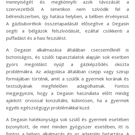
mennyiségét és megkönnyíti azok távozását a
szervezetből. A simetikon nem szívódik fel a
bélrendszerben, így hatása helyben, a bélben érvényesül.
A gázbuborékok összetapadását elősegítve a Degasin
segíti a bélgázok felszívódását, ezáltal csökkenti a
puffadást és a hasi feszülést.
A Degasin alkalmazása általában csecsemőknél is
biztonságos, és szülői tapasztalatok alapján sok esetben
gyors megoldást nyújt a gázképződés okozta
problémákra. Az adagolása általában csepp vagy szirup
formájában történik, amit a szülők a gyermek korának és
testsúlyának megfelelően adagolhatnak. Fontos
megjegyezni, hogy a Degasin használata előtt mindig
ajánlott orvossal konzultálni, különösen, ha a gyermek
egyéb egészségügyi problémákkal küzd.
A Degasin hatékonysága sok szülő és gyermek esetében
bizonyított, de mint minden gyógyszer esetében, itt is
fontos a helyes alkalmazás és az adagolás betartása. A