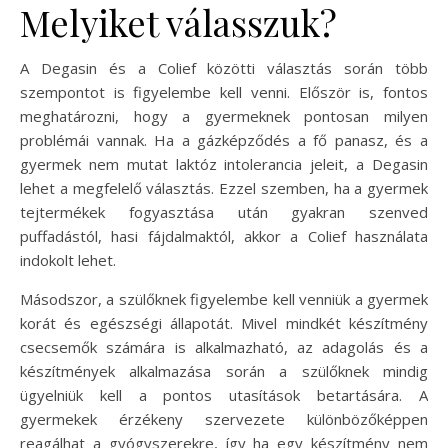
Melyiket válasszuk?
A Degasin és a Colief közötti választás során több
szempontot is figyelembe kell venni. Először is, fontos
meghatározni, hogy a gyermeknek pontosan milyen
problémái vannak. Ha a gázképződés a fő panasz, és a
gyermek nem mutat laktóz intolerancia jeleit, a Degasin
lehet a megfelelő választás. Ezzel szemben, ha a gyermek
tejtermékek fogyasztása után gyakran szenved
puffadástól, hasi fájdalmaktól, akkor a Colief használata
indokolt lehet.
Másodszor, a szülőknek figyelembe kell venniük a gyermek
korát és egészségi állapotát. Mivel mindkét készítmény
csecsemők számára is alkalmazható, az adagolás és a
készítmények alkalmazása során a szülőknek mindig
ügyelniük kell a pontos utasítások betartására. A
gyermekek érzékeny szervezete különbözőképpen
reagálhat a gyógyszerekre, így ha egy készítmény nem