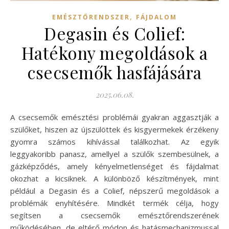
,
EMÉSZTŐRENDSZER
FÁJDALOM
Degasin és Colief:
Hatékony megoldások a
csecsemők hasfájására
2025.06.08.
A csecsemők emésztési problémái gyakran aggasztják a
szülőket, hiszen az újszülöttek és kisgyermekek érzékeny
gyomra számos kihívással találkozhat. Az egyik
leggyakoribb panasz, amellyel a szülők szembesülnek, a
gázképződés, amely kényelmetlenséget és fájdalmat
okozhat a kicsiknek. A különböző készítmények, mint
például a Degasin és a Colief, népszerű megoldások a
problémák enyhítésére. Mindkét termék célja, hogy
segítsen a csecsemők emésztőrendszerének
működésében, de eltérő módon és hatásmechanizmussal