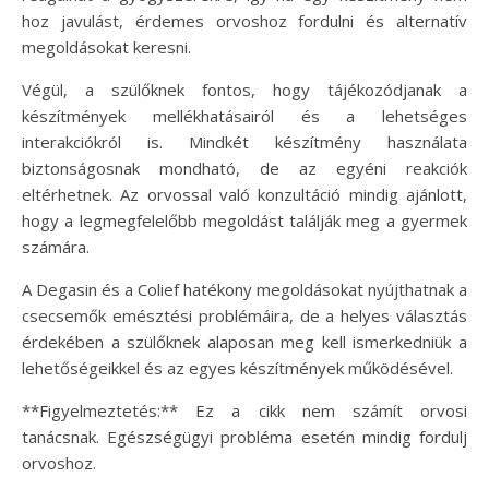
hoz javulást, érdemes orvoshoz fordulni és alternatív
megoldásokat keresni.
Végül, a szülőknek fontos, hogy tájékozódjanak a
készítmények mellékhatásairól és a lehetséges
interakciókról is. Mindkét készítmény használata
biztonságosnak mondható, de az egyéni reakciók
eltérhetnek. Az orvossal való konzultáció mindig ajánlott,
hogy a legmegfelelőbb megoldást találják meg a gyermek
számára.
A Degasin és a Colief hatékony megoldásokat nyújthatnak a
csecsemők emésztési problémáira, de a helyes választás
érdekében a szülőknek alaposan meg kell ismerkedniük a
lehetőségeikkel és az egyes készítmények működésével.
**Figyelmeztetés:** Ez a cikk nem számít orvosi
tanácsnak. Egészségügyi probléma esetén mindig fordulj
orvoshoz.