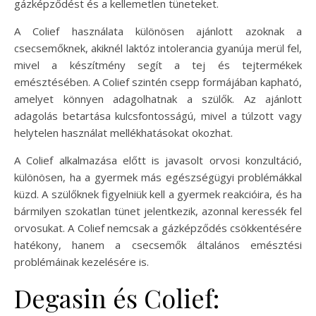
gázképződést és a kellemetlen tüneteket.
A Colief használata különösen ajánlott azoknak a
csecsemőknek, akiknél laktóz intolerancia gyanúja merül fel,
mivel a készítmény segít a tej és tejtermékek
emésztésében. A Colief szintén csepp formájában kapható,
amelyet könnyen adagolhatnak a szülők. Az ajánlott
adagolás betartása kulcsfontosságú, mivel a túlzott vagy
helytelen használat mellékhatásokat okozhat.
A Colief alkalmazása előtt is javasolt orvosi konzultáció,
különösen, ha a gyermek más egészségügyi problémákkal
küzd. A szülőknek figyelniük kell a gyermek reakcióira, és ha
bármilyen szokatlan tünet jelentkezik, azonnal keressék fel
orvosukat. A Colief nemcsak a gázképződés csökkentésére
hatékony, hanem a csecsemők általános emésztési
problémáinak kezelésére is.
Degasin és Colief: