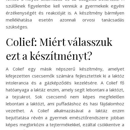
szülőknek figyelembe kell venniük a gyermekeik egyéni
érzékenységét és reakcióját is. A készítmény bármilyen
mellékhatása esetén azonnali orvosi tanácsadás
szükséges.
Colief: Miért válasszuk
ezt a készítményt?
A Colief egy másik népszerű készítmény, amelyet
kifejezetten csecsemők számára fejlesztettek ki a laktóz
intolerancia és a gázképződés kezelésére. A Colief fő
hatóanyaga a laktáz enzim, amely segít lebontani a laktózt,
a tejcukrot. Sok csecsemő nem képes megfelelően
lebontani a laktózt, ami puffadáshoz és hasi fájdalomhoz
vezethet. A Colief alkalmazásával a laktáz enzim
bejuttatása révén a gyermek emésztőrendszere jobban
képes megbirkózni a tejtermékekkel, ezáltal csökkentve a