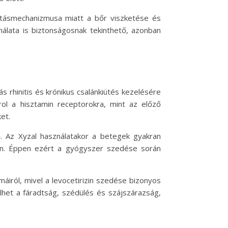
 hatásmechanizmusa miatt a bőr viszketése és
ználata is biztonságosnak tekinthető, azonban
s rhinitis és krónikus csalánkiütés kezelésére
orol a hisztamin receptorokra, mint az előző
et.
. Az Xyzal használatakor a betegek gyakran
án. Éppen ezért a gyógyszer szedése során
iról, mivel a levocetirizin szedése bizonyos
het a fáradtság, szédülés és szájszárazság,