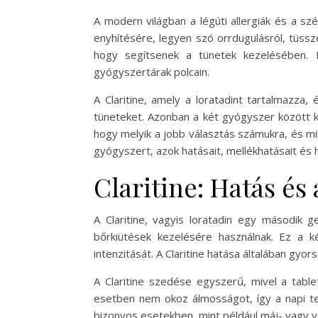
A modern világban a légúti allergiák és a 
enyhítésére, legyen szó orrdugulásról, tüss
hogy segítsenek a tünetek kezelésében. K
gyógyszertárak polcain.
A Claritine, amely a loratadint tartalmazza,
tüneteket. Azonban a két gyógyszer között k
hogy melyik a jobb választás számukra, és 
gyógyszert, azok hatásait, mellékhatásait és ha
Claritine: Hatás és
A Claritine, vagyis loratadin egy második g
bőrkiütések kezelésére használnak. Ez a k
intenzitását. A Claritine hatása általában gyor
A Claritine szedése egyszerű, mivel a tabl
esetben nem okoz álmosságot, így a napi te
bizonyos esetekben, mint például máj- vagy v