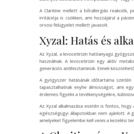
A Claritine mellett a bőrallergiás reakciók
irritációja is csökken, ami hozzájárul a pác
orvosi felügyelet mellett javasolt.
Xyzal: Hatás és alk
Az Xyzal, a levocetirizin hatóanyagú gyógysze
használnak. A levocetirizin egy aktív metab
generációs antihisztaminok. Ennek köszönhető
A gyógyszer hatásának időtartama szintén 
tapasztalhatnak enyhe álmosságot, ami eg
érdemes figyelni a tevékenységekre, különös
Az Xyzal alkalmazása esetén is fontos, hogy
egészségügyi állapotokban nem ajánlott. A 
amelyeket figyelembe kell venni a kezelési terv