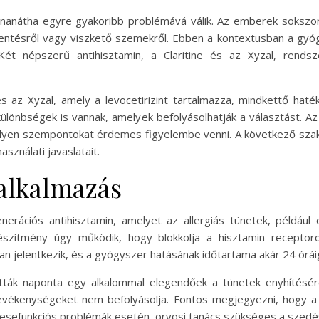
szénanátha egyre gyakoribb problémává válik. Az emberek soksz
zentésről vagy viszkető szemekről. Ebben a kontextusban a gyóg
ét népszerű antihisztamin, a Claritine és az Xyzal, rend
 és az Xyzal, amely a levocetirizint tartalmazza, mindkettő haté
ülönbségek is vannak, amelyek befolyásolhatják a választást. Az
milyen szempontokat érdemes figyelembe venni. A következő sza
sználati javaslatait.
 alkalmazás
enerációs antihisztamin, amelyet az allergiás tünetek, példáu
észítmény úgy működik, hogy blokkolja a hisztamin receptorok
san jelentkezik, és a gyógyszer hatásának időtartama akár 24 óráig
etták naponta egy alkalommal elegendőek a tünetek enyhítésére
vékenységeket nem befolyásolja. Fontos megjegyezni, hogy a 
esefunkciós problémák esetén, orvosi tanács szükséges a szedés