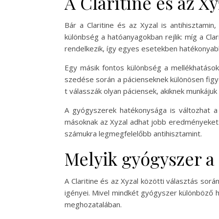
A Claritine és az X
Bár a Claritine és az Xyzal is antihisztami
különbség a hatóanyagokban rejlik: míg a Clari
rendelkezik, így egyes esetekben hatékonyabb
Egy másik fontos különbség a mellékhatások.
szedése során a pácienseknek különösen figyel
t válasszák olyan páciensek, akiknek munkájuk
A gyógyszerek hatékonysága is változhat a
másoknak az Xyzal adhat jobb eredményeket. F
számukra legmegfelelőbb antihisztamint.
Melyik gyógyszer a 
A Claritine és az Xyzal közötti választás so
igényei. Mivel mindkét gyógyszer különböző 
meghozatalában.