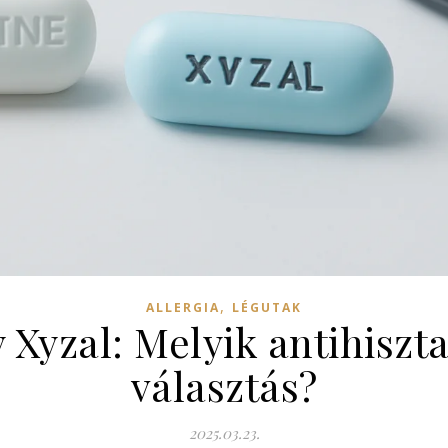
,
ALLERGIA
LÉGUTAK
y Xyzal: Melyik antihiszt
választás?
2025.03.23.