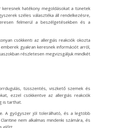
or keresnek hatékony megoldásokat a tünetek
yszerek széles választéka áll rendelkezésre,
szeresen felmerül a beszélgetésekben és a
konyan csökkenti az allergiás reakciók okozta
 emberek gyakran keresnek információt arról,
kaszokban részletesen megvizsgáljuk mindkét
l orrdugulás, tüsszentés, viszkető szemek és
at, ezzel csökkentve az allergiás reakciók
 is tarthat.
. A gyógyszer jól tolerálható, és a legtöbb
Claritine nem alkalmas mindenki számára, és
 előtt.