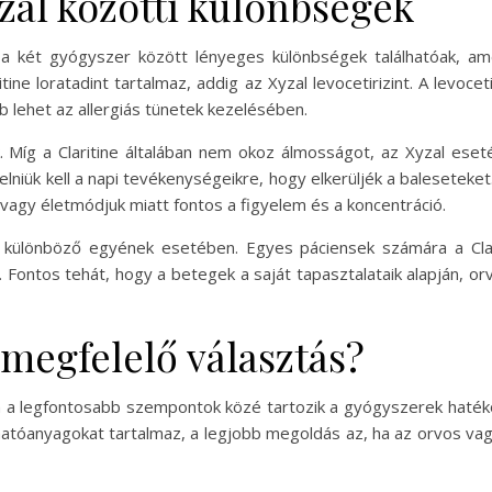
yzal közötti különbségek
n, a két gyógyszer között lényeges különbségek találhatóak, ame
tine loratadint tartalmaz, addig az Xyzal levocetirizint. A levocet
 lehet az allergiás tünetek kezelésében.
 Míg a Claritine általában nem okoz álmosságot, az Xyzal eset
niük kell a napi tevékenységeikre, hogy elkerüljék a baleseteket. 
 vagy életmódjuk miatt fontos a figyelem és a koncentráció.
 különböző egyének esetében. Egyes páciensek számára a Clari
ontos tehát, hogy a betegek a saját tapasztalataik alapján, orv
megfelelő választás?
rán a legfontosabb szempontok közé tartozik a gyógyszerek haté
hatóanyagokat tartalmaz, a legjobb megoldás az, ha az orvos va