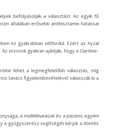
lyek befolyásolják a választást. Az egyik fő
irizin általában erősebb antihisztamin hatással
ében ez gyakrabban előfordul. Ezért az Xyzal
Az orvosok gyakran ajánlják, hogy a Claritine-
tine lehet a legmegfelelőbb választás, míg
osi tanács figyelembevételével válasszák ki a
konysága, a mellékhatások és a páciens egyéni
gy a gyógyszerész segítségét kérjük a döntés