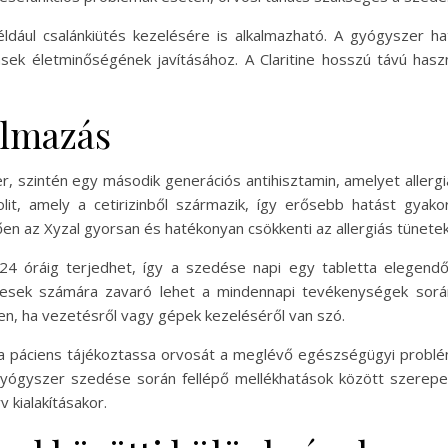
, például csalánkiütés kezelésére is alkalmazható. A gyógyszer
iensek életminőségének javításához. A Claritine hosszú távú has
almazás
r, szintén egy második generációs antihisztamin, amelyet allergiá
olit, amely a cetirizinből származik, így erősebb hatást gyak
en az Xyzal gyorsan és hatékonyan csökkenti az allergiás tünetek
24 óráig terjedhet, így a szedése napi egy tabletta elegendő
yesek számára zavaró lehet a mindennapi tevékenységek sor
en, ha vezetésről vagy gépek kezeléséről van szó.
 a páciens tájékoztassa orvosát a meglévő egészségügyi problémá
gyógyszer szedése során fellépő mellékhatások között szerepel
 kialakításakor.