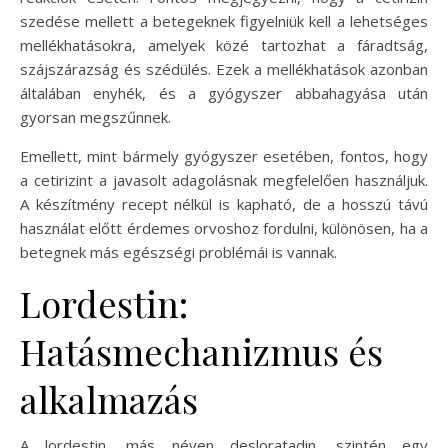
szedése mellett a betegeknek figyelniük kell a lehetséges
mellékhatásokra, amelyek közé tartozhat a fáradtság,
szájszárazság és szédülés. Ezek a mellékhatások azonban
általában enyhék, és a gyógyszer abbahagyása után
gyorsan megszűnnek.
Emellett, mint bármely gyógyszer esetében, fontos, hogy
a cetirizint a javasolt adagolásnak megfelelően használjuk.
A készítmény recept nélkül is kapható, de a hosszú távú
használat előtt érdemes orvoshoz fordulni, különösen, ha a
betegnek más egészségi problémái is vannak.
Lordestin:
Hatásmechanizmus és
alkalmazás
A lordestin, más néven desloratadin, szintén egy