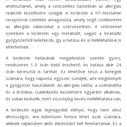
antihisztamin, amely a cetirizinhez hasonlóan az allergiás
reakciók kezelésére szolgál. A lordestin a H1-hisztamin
receptorok szelektív antagonista, amely segít csökkenteni
az allergiás válaszokat a szervezetben. A cetirizinnel
szemben a lordestin egy metabolit, vagyis a loratadin
gyógyszerből keletkezik, így a hatása és a mellékhatásai is
eltérhetnek.
A lordestin hatásának megjelenése szintén gyors,
rendszerint 1-3 órán belül érezhető, és hatása akár 24
órán keresztül is tarthat. Ez lehetővé teszi a betegek
számára, hogy naponta egyszer szedjék, ami megkönnyíti
a gyógyszer használatát. Az allergiás nátha, a szénanátha
és a krónikus csalánkiütés kezelésére egyaránt alkalmas,
és sokan kedvelik, mert viszonylag kevés mellékhatása van.
A lordestin egyik legnagyobb előnye, hogy nem okoz
álmosságot, ami különösen fontos lehet azok számára,
akiknek napközben aktív életmódot kell fenntartaniuk. Ez a