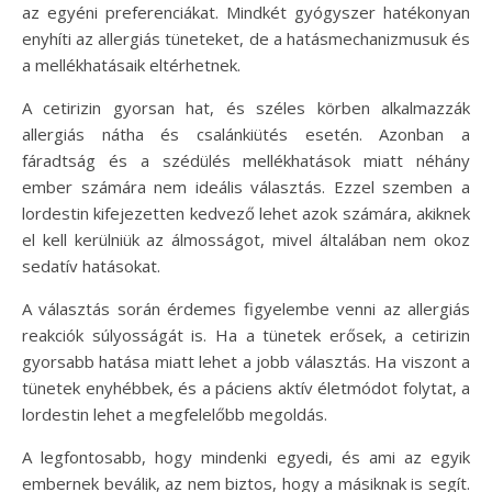
az egyéni preferenciákat. Mindkét gyógyszer hatékonyan
enyhíti az allergiás tüneteket, de a hatásmechanizmusuk és
a mellékhatásaik eltérhetnek.
A cetirizin gyorsan hat, és széles körben alkalmazzák
allergiás nátha és csalánkiütés esetén. Azonban a
fáradtság és a szédülés mellékhatások miatt néhány
ember számára nem ideális választás. Ezzel szemben a
lordestin kifejezetten kedvező lehet azok számára, akiknek
el kell kerülniük az álmosságot, mivel általában nem okoz
sedatív hatásokat.
A választás során érdemes figyelembe venni az allergiás
reakciók súlyosságát is. Ha a tünetek erősek, a cetirizin
gyorsabb hatása miatt lehet a jobb választás. Ha viszont a
tünetek enyhébbek, és a páciens aktív életmódot folytat, a
lordestin lehet a megfelelőbb megoldás.
A legfontosabb, hogy mindenki egyedi, és ami az egyik
embernek beválik, az nem biztos, hogy a másiknak is segít.