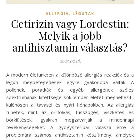
,
ALLERGIA
LÉGUTAK
Cetirizin vagy Lordestin:
Melyik a jobb
antihisztamin választás?
2025.07.18.
A modern életünkben a különböző allergiás reakciók és a
légúti megbetegedések egyre gyakoribbá váltak. A
pollenek, poratkák és egyéb allergének széles
spektrumának kitettsége sok ember életét megnehezíti,
különösen a tavaszi és nyári hónapokban. Az allergiás
tünetek, mint az orrfolyás, tüsszögés, viszketés és
bőrkiütések, gyakran megzavarják a mindennapi
tevékenységeket. A gyógyszeripar válasza erre a
problémára számos antihisztamin készítmény, amelyek