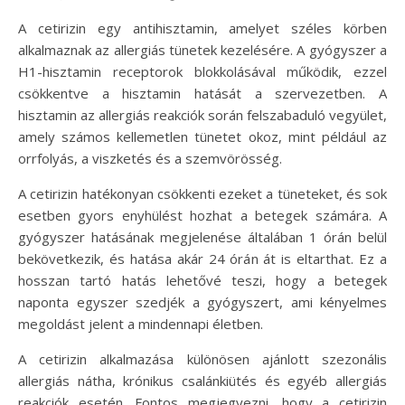
A cetirizin egy antihisztamin, amelyet széles körben
alkalmaznak az allergiás tünetek kezelésére. A gyógyszer a
H1-hisztamin receptorok blokkolásával működik, ezzel
csökkentve a hisztamin hatását a szervezetben. A
hisztamin az allergiás reakciók során felszabaduló vegyület,
amely számos kellemetlen tünetet okoz, mint például az
orrfolyás, a viszketés és a szemvörösség.
A cetirizin hatékonyan csökkenti ezeket a tüneteket, és sok
esetben gyors enyhülést hozhat a betegek számára. A
gyógyszer hatásának megjelenése általában 1 órán belül
bekövetkezik, és hatása akár 24 órán át is eltarthat. Ez a
hosszan tartó hatás lehetővé teszi, hogy a betegek
naponta egyszer szedjék a gyógyszert, ami kényelmes
megoldást jelent a mindennapi életben.
A cetirizin alkalmazása különösen ajánlott szezonális
allergiás nátha, krónikus csalánkiütés és egyéb allergiás
reakciók esetén. Fontos megjegyezni, hogy a cetirizin