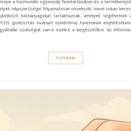
zerepe a hormonális egyensúly fenntartásában és a termékenys
 amelyek népszerűsége folyamatosan növekszik, mivel sokan ke
ülönböző hatóanyagokat tartalmaznak, amelyek segíthetnek 
PCOS (policisztás ovárium szindróma) tüneteinek enyhítésébe
yáltalán szükségük van-e ezekre a kiegészítőkre. Az informá
TOVÁBB