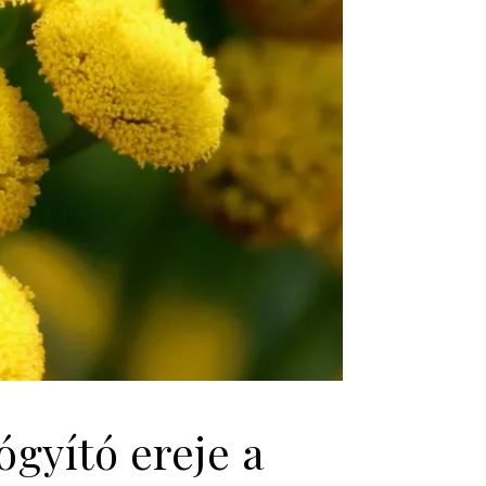
ógyító ereje a