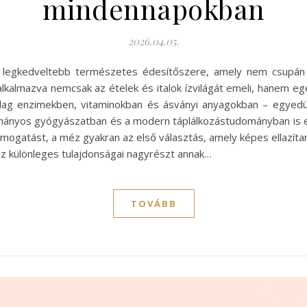
mindennapokban
2026.04.05.
egkedveltebb természetes édesítőszere, amely nem csupán íz
lkalmazva nemcsak az ételek és italok ízvilágát emeli, hanem 
ag enzimekben, vitaminokban és ásványi anyagokban – egyedül
ányos gyógyászatban és a modern táplálkozástudományban is eg
mogatást, a méz gyakran az első választás, amely képes ellazítani
z különleges tulajdonságai nagyrészt annak…
TOVÁBB