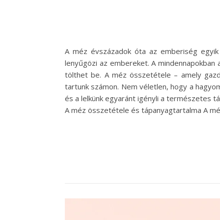
A méz évszázadok óta az emberiség egyik l
lenyűgözi az embereket. A mindennapokban a
tölthet be. A méz összetétele – amely gazd
tartunk számon. Nem véletlen, hogy a hagyom
és a lelkünk egyaránt igényli a természetes tá
A méz összetétele és tápanyagtartalma A mé