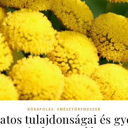
,
BŐRÁPOLÁS
EMÉSZTŐRENDSZER
tos tulajdonságai és gy