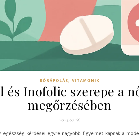
,
BŐRÁPOLÁS
VITAMONIK
l és Inofolic szerepe a n
megőrzésében
2025.07.18.
ív egészség kérdései egyre nagyobb figyelmet kapnak a mode