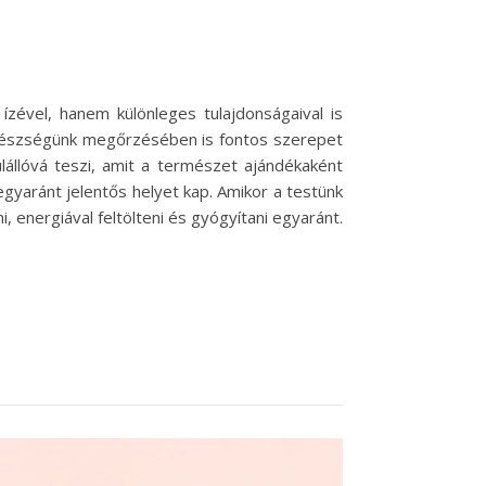
ével, hanem különleges tulajdonságaival is
egészségünk megőrzésében is fontos szerepet
állóvá teszi, amit a természet ajándékaként
yaránt jelentős helyet kap. Amikor a testünk
, energiával feltölteni és gyógyítani egyaránt.