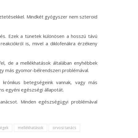
meztetésekkel. Mindkét gyógyszer nem szteroid
és. Ezek a tünetek különösen a hosszú távú
eakciókról is, mivel a diklofenákra érzékeny
el, de a mellékhatások általában enyhébbek
agy más gyomor-bélrendszeri problémával.
ha krónikus betegségeink vannak, vagy más
s egyéni egészségi állapotát.
i tanácsot. Minden egészségügyi problémával
ségek
mellékhatások
orvosi tanács