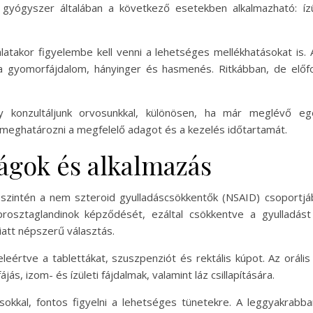
 gyógyszer általában a következő esetekben alkalmazható: ízül
atakor figyelembe kell venni a lehetséges mellékhatásokat is. 
a gyomorfájdalom, hányinger és hasmenés. Ritkábban, de előfo
gy konzultáljunk orvosunkkal, különösen, ha már meglévő e
 meghatározni a megfelelő adagot és a kezelés időtartamát.
ságok és alkalmazás
 szintén a nem szteroid gyulladáscsökkentők (NSAID) csoportjá
prosztaglandinok képződését, ezáltal csökkentve a gyulladás
iatt népszerű választás.
eértve a tablettákat, szuszpenziót és rektális kúpot. Az oráli
ás, izom- és ízületi fájdalmak, valamint láz csillapítására.
ásokkal, fontos figyelni a lehetséges tünetekre. A leggyakrabb