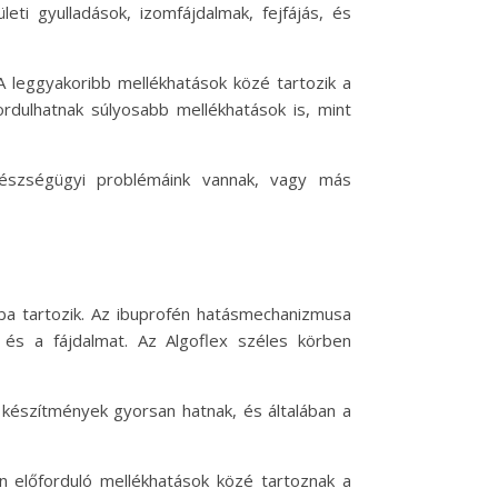
eti gyulladások, izomfájdalmak, fejfájás, és
A leggyakoribb mellékhatások közé tartozik a
rdulhatnak súlyosabb mellékhatások is, mint
gészségügyi problémáink vannak, vagy más
ba tartozik. Az ibuprofén hatásmechanizmusa
t és a fájdalmat. Az Algoflex széles körben
s készítmények gyorsan hatnak, és általában a
an előforduló mellékhatások közé tartoznak a