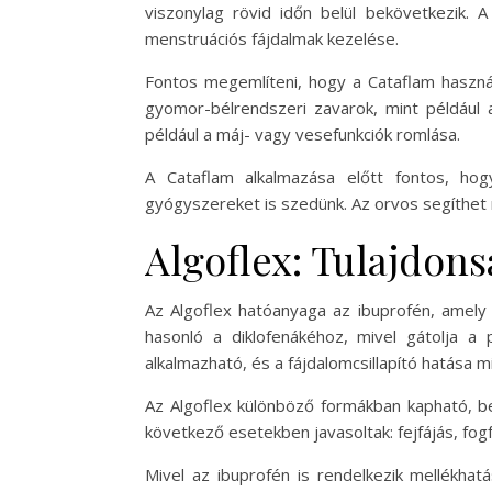
viszonylag rövid időn belül bekövetkezik. A
menstruációs fájdalmak kezelése.
Fontos megemlíteni, hogy a Cataflam használ
gyomor-bélrendszeri zavarok, mint például 
például a máj- vagy vesefunkciók romlása.
A Cataflam alkalmazása előtt fontos, ho
gyógyszereket is szedünk. Az orvos segíthet
Algoflex: Tulajdon
Az Algoflex hatóanyaga az ibuprofén, amely
hasonló a diklofenákéhoz, mivel gátolja a 
alkalmazható, és a fájdalomcsillapító hatása m
Az Algoflex különböző formákban kapható, bel
következő esetekben javasoltak: fejfájás, fogfáj
Mivel az ibuprofén is rendelkezik mellékhat