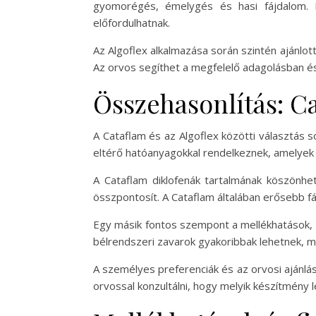
gyomorégés, émelygés és hasi fájdalom. R
előfordulhatnak.
Az Algoflex alkalmazása során szintén ajánlo
Az orvos segíthet a megfelelő adagolásban é
Összehasonlítás: Ca
A Cataflam és az Algoflex közötti választás
eltérő hatóanyagokkal rendelkeznek, amelyek 
A Cataflam diklofenák tartalmának köszönhet
összpontosít. A Cataflam általában erősebb f
Egy másik fontos szempont a mellékhatások,
bélrendszeri zavarok gyakoribbak lehetnek, m
A személyes preferenciák és az orvosi ajánlá
orvossal konzultálni, hogy melyik készítmény 