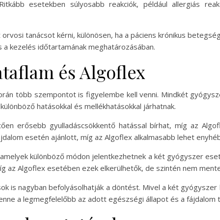
itkább esetekben súlyosabb reakciók, például allergiás reak
tt orvosi tanácsot kérni, különösen, ha a páciens krónikus bete
s a kezelés időtartamának meghatározásában.
taflam és Algoflex
 során több szempontot is figyelembe kell venni. Mindkét gyógys
különböző hatásokkal és mellékhatásokkal járhatnak.
ően erősebb gyulladáscsökkentő hatással bírhat, míg az Algofle
ájdalom esetén ajánlott, míg az Algoflex alkalmasabb lehet enyhé
 amelyek különböző módon jelentkezhetnek a két gyógyszer eset
íg az Algoflex esetében ezek elkerülhetők, de szintén nem mente
sok is nagyban befolyásolhatják a döntést. Mivel a két gyógysz
lenne a legmegfelelőbb az adott egészségi állapot és a fájdalom t