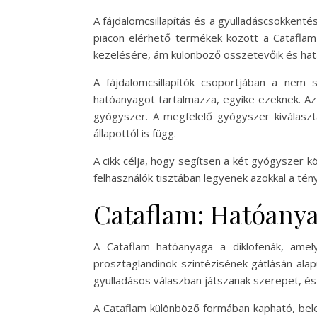
A fájdalomcsillapítás és a gyulladáscsökkent
piacon elérhető termékek között a Cataflam
kezelésére, ám különböző összetevőik és hat
A fájdalomcsillapítók csoportjában a nem 
hatóanyagot tartalmazza, egyike ezeknek. Az 
gyógyszer. A megfelelő gyógyszer kiválasz
állapottól is függ.
A cikk célja, hogy segítsen a két gyógyszer k
felhasználók tisztában legyenek azokkal a té
Cataflam: Hatóany
A Cataflam hatóanyaga a diklofenák, amel
prosztaglandinok szintézisének gátlásán alap
gyulladásos válaszban játszanak szerepet, és
A Cataflam különböző formában kapható, beleé