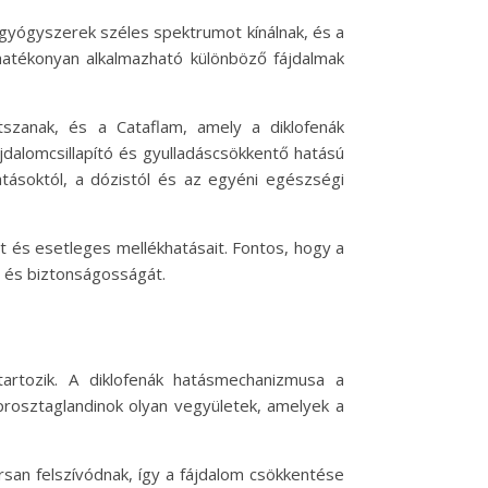
 gyógyszerek széles spektrumot kínálnak, és a
hatékonyan alkalmazható különböző fájdalmak
tszanak, és a Cataflam, amely a diklofenák
jdalomcsillapító és gyulladáscsökkentő hatású
ásoktól, a dózistól és az egyéni egészségi
át és esetleges mellékhatásait. Fontos, hogy a
t és biztonságosságát.
artozik. A diklofenák hatásmechanizmusa a
 prosztaglandinok olyan vegyületek, amelyek a
rsan felszívódnak, így a fájdalom csökkentése