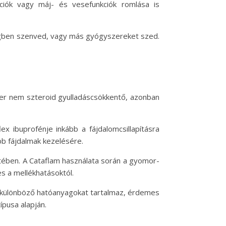
ciók vagy máj- és vesefunkciók romlása is
gségben szenved, vagy más gyógyszereket szed.
zer nem szteroid gyulladáscsökkentő, azonban
x ibuprofénje inkább a fájdalomcsillapításra
bb fájdalmak kezelésére.
ében. A Cataflam használata során a gyomor-
s a mellékhatásoktól.
er különböző hatóanyagokat tartalmaz, érdemes
ípusa alapján.