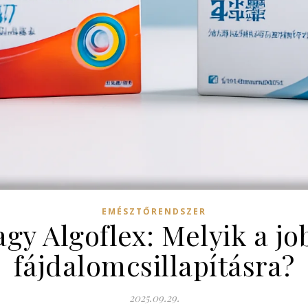
EMÉSZTŐRENDSZER
gy Algoflex: Melyik a jo
fájdalomcsillapításra?
2025.09.29.