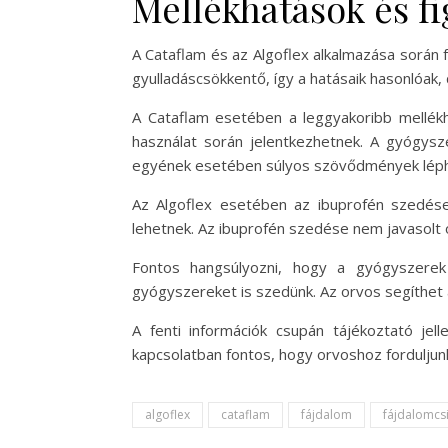
Mellékhatások és f
A Cataflam és az Algoflex alkalmazása során 
gyulladáscsökkentő, így a hatásaik hasonlóak,
A Cataflam esetében a leggyakoribb mellék
használat során jelentkezhetnek. A gyógysze
egyének esetében súlyos szövődmények léphe
Az Algoflex esetében az ibuprofén szedése
lehetnek. Az ibuprofén szedése nem javasolt
Fontos hangsúlyozni, hogy a gyógyszerek 
gyógyszereket is szedünk. Az orvos segíthet 
A fenti információk csupán tájékoztató jel
kapcsolatban fontos, hogy orvoshoz forduljun
algoflex
cataflam
fájdalom
fájdalomcsi