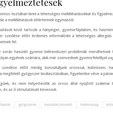
igyelmeztetések
fontos tisztában lenni a lehetséges mellékhatásokkal és figyel
 de a mellékhatások eltérhetnek egymástól.
hatások közé tartozik a hányinger, gyomorfájdalom, és hasmen
r szedése előtt érdemes informálódni a lehetséges allergiás r
tnek fel.
 során hasonló gyomor-bélrendszeri problémák merülhetnek f
 olyan egyének számára, akik már szenvednek gyomorfekéllyel v
szedése előtt mindig konzultáljunk orvossal, különösen, 
a megfelelő gyógyszer kiválasztásában, figyelembe véve a pácien
legűek, és nem helyettesítik az orvos által nyújtott szakma
k, és az ő útmutatásait kövessük.
llapítás
gyógyszerek
használati útmutató
hatékonyság
költ