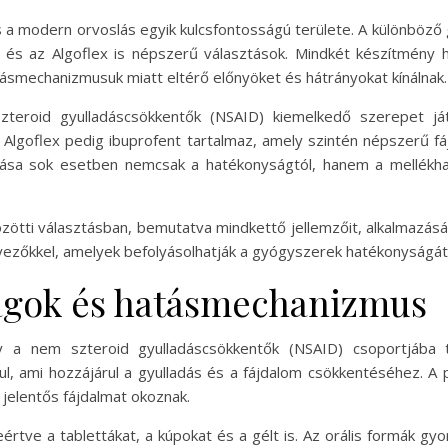
és a modern orvoslás egyik kulcsfontosságú területe. A különböző
 és az Algoflex is népszerű választások. Mindkét készítmény 
ásmechanizmusuk miatt eltérő előnyöket és hátrányokat kínálnak.
szteroid gyulladáscsökkentők (NSAID) kiemelkedő szerepet já
Algoflex pedig ibuprofent tartalmaz, amely szintén népszerű fá
tása sok esetben nemcsak a hatékonyságtól, hanem a mellékhat
özötti választásban, bemutatva mindkettő jellemzőit, alkalmazás
nyezőkkel, amelyek befolyásolhatják a gyógyszerek hatékonyságá
agok és hatásmechanizmus
y a nem szteroid gyulladáscsökkentők (NSAID) csoportjába t
ul, ami hozzájárul a gyulladás és a fájdalom csökkentéséhez. A
 jelentős fájdalmat okoznak.
rtve a tablettákat, a kúpokat és a gélt is. Az orális formák gyo