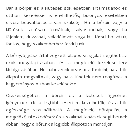
Bár a bőrpír és a kiütések sok esetben ártalmatlanok és
otthoni kezeléssel is enyhíthetők, bizonyos esetekben
orvosi beavatkozásra van szükség. Ha a bőrpír vagy a
kiütések tartósan fennállnak, súlyosbodnak, vagy ha
fájdalom, duzzanat, váladékozás vagy láz társul hozzájuk,
fontos, hogy szakemberhez forduljunk.
A bőrgyógyász által végzett alapos vizsgálat segíthet az
okok megállapításában, és a megfelelő kezelési terv
kidolgozásában. Ne habozzunk orvoshoz fordulni, ha a bőr
állapota megváltozik, vagy ha a tünetek nem reagálnak a
hagyományos otthoni kezelésekre.
Összességében a bőrpír és a kiütések figyelmet
igényelnek, de a legtöbb esetben kezelhetők, és a bőr
egészsége visszaállítható. A megfelelő bőrápolás, a
megelőző intézkedések és a szakmai tanácsok segíthetnek
abban, hogy a bőrünk a legjobb állapotban maradjon.