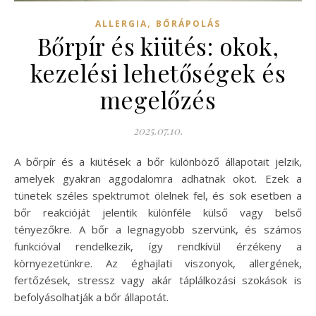
,
ALLERGIA
BŐRÁPOLÁS
Bőrpír és kiütés: okok,
kezelési lehetőségek és
megelőzés
2025.07.10.
A bőrpír és a kiütések a bőr különböző állapotait jelzik,
amelyek gyakran aggodalomra adhatnak okot. Ezek a
tünetek széles spektrumot ölelnek fel, és sok esetben a
bőr reakcióját jelentik különféle külső vagy belső
tényezőkre. A bőr a legnagyobb szervünk, és számos
funkcióval rendelkezik, így rendkívül érzékeny a
környezetünkre. Az éghajlati viszonyok, allergének,
fertőzések, stressz vagy akár táplálkozási szokások is
befolyásolhatják a bőr állapotát.