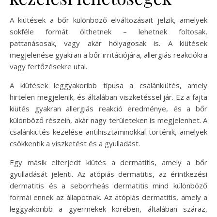
A kiütések a bőr különböző elváltozásait jelzik, amelyek
sokféle formát ölthetnek – lehetnek foltosak,
pattanásosak, vagy akár hólyagosak is. A kiütések
megjelenése gyakran a bőr irritációjára, allergiás reakciókra
vagy fertőzésekre utal.
A kiütések leggyakoribb típusa a csalánkiütés, amely
hirtelen megjelenik, és általában viszketéssel jár. Ez a fajta
kiütés gyakran allergiás reakció eredménye, és a bőr
különböző részein, akár nagy területeken is megjelenhet. A
csalánkiütés kezelése antihisztaminokkal történik, amelyek
csökkentik a viszketést és a gyulladást.
Egy másik elterjedt kiütés a dermatitis, amely a bőr
gyulladását jelenti. Az atópiás dermatitis, az érintkezési
dermatitis és a seborrheás dermatitis mind különböző
formái ennek az állapotnak. Az atópiás dermatitis, amely a
leggyakoribb a gyermekek körében, általában száraz,