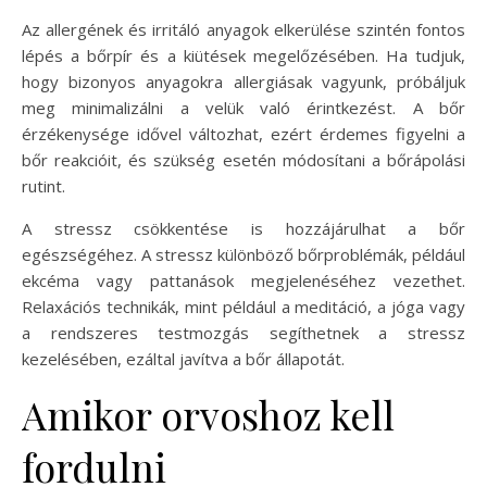
Az allergének és irritáló anyagok elkerülése szintén fontos
lépés a bőrpír és a kiütések megelőzésében. Ha tudjuk,
hogy bizonyos anyagokra allergiásak vagyunk, próbáljuk
meg minimalizálni a velük való érintkezést. A bőr
érzékenysége idővel változhat, ezért érdemes figyelni a
bőr reakcióit, és szükség esetén módosítani a bőrápolási
rutint.
A stressz csökkentése is hozzájárulhat a bőr
egészségéhez. A stressz különböző bőrproblémák, például
ekcéma vagy pattanások megjelenéséhez vezethet.
Relaxációs technikák, mint például a meditáció, a jóga vagy
a rendszeres testmozgás segíthetnek a stressz
kezelésében, ezáltal javítva a bőr állapotát.
Amikor orvoshoz kell
fordulni