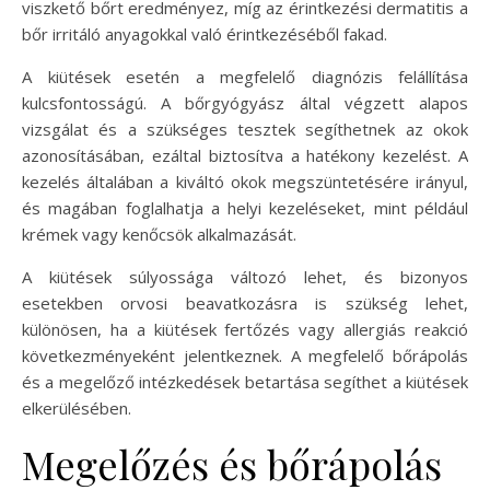
viszkető bőrt eredményez, míg az érintkezési dermatitis a
bőr irritáló anyagokkal való érintkezéséből fakad.
A kiütések esetén a megfelelő diagnózis felállítása
kulcsfontosságú. A bőrgyógyász által végzett alapos
vizsgálat és a szükséges tesztek segíthetnek az okok
azonosításában, ezáltal biztosítva a hatékony kezelést. A
kezelés általában a kiváltó okok megszüntetésére irányul,
és magában foglalhatja a helyi kezeléseket, mint például
krémek vagy kenőcsök alkalmazását.
A kiütések súlyossága változó lehet, és bizonyos
esetekben orvosi beavatkozásra is szükség lehet,
különösen, ha a kiütések fertőzés vagy allergiás reakció
következményeként jelentkeznek. A megfelelő bőrápolás
és a megelőző intézkedések betartása segíthet a kiütések
elkerülésében.
Megelőzés és bőrápolás