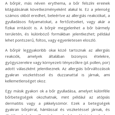
A bőrpír, más néven erythema, a bőr felszíni ereinek
kitágulásának következményeként alakul ki. Ez a jelenség
számos okból eredhet, beleértve az allergiás reakciókat, a
gyulladásos folyamatokat, a fertőzéseket, vagy akár a
fizikai irritációt is. A bőrpír megjelenhet a bőr bármely
területén, és különböző formákban jelentkezhet; például
lehet pontszerű, foltos, vagy egyenletesen eloszló.
A bőrpír leggyakoribb okai közé tartoznak az allergiás
reakciók, amelyek általában bizonyos ételekre,
gyógyszerekre vagy környezeti tényezőkre (pl. pollen, por)
adott válaszként jelentkeznek. Az allergiás bőrváltozások
gyakran viszketéssel és duzzanattal is járnak, ami
kellemetlenséget okoz.
Egy másik gyakori ok a bőr gyulladása, amelyet különféle
bőrbetegségek okozhatnak, mint például az atópiás
dermatitis vagy a pikkelysömör. Ezek a betegségek
gyakran bőrpírral, hámlással és viszketéssel járnak, és