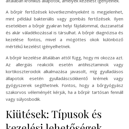
általában krónikus állapotok, amelyek kezelést igényelnek.
A bőrpír fertőzések következményeként is megjelenhet,
mint például bakteriális vagy gombás fertőzések. Ilyen
esetekben a bőrpír gyakran helyi fájdalommal, duzzanattal
és akár váladékozással is társulhat. A bőrpír diagnózisa és
kezelése fontos, mivel a mögöttes okok különböző
mértékű kezelést igényelhetnek.
A bőrpír kezelése általában attól függ, hogy mi okozza azt.
Az allergiás reakciók esetén antihisztaminok vagy
kortikoszteroidok alkalmazása javasolt, míg gyulladásos
állapotok esetén gyulladáscsökkentő krémek vagy
gyógyszerek segíthetnek. Fontos, hogy a bőrgyógyász
szakorvos véleményét kérjük, ha a bőrpír tartósan fennáll
vagy súlyosbodik.
Kiütések: Típusok és
kezelési lehetőségek