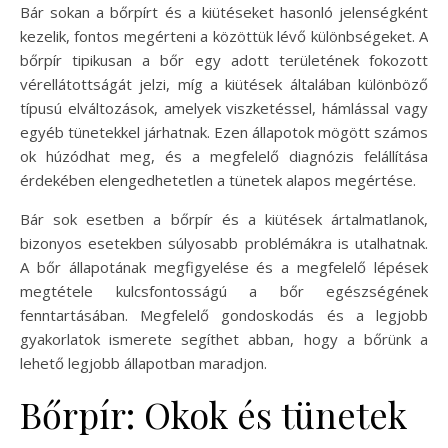
Bár sokan a bőrpírt és a kiütéseket hasonló jelenségként
kezelik, fontos megérteni a közöttük lévő különbségeket. A
bőrpír tipikusan a bőr egy adott területének fokozott
vérellátottságát jelzi, míg a kiütések általában különböző
típusú elváltozások, amelyek viszketéssel, hámlással vagy
egyéb tünetekkel járhatnak. Ezen állapotok mögött számos
ok húzódhat meg, és a megfelelő diagnózis felállítása
érdekében elengedhetetlen a tünetek alapos megértése.
Bár sok esetben a bőrpír és a kiütések ártalmatlanok,
bizonyos esetekben súlyosabb problémákra is utalhatnak.
A bőr állapotának megfigyelése és a megfelelő lépések
megtétele kulcsfontosságú a bőr egészségének
fenntartásában. Megfelelő gondoskodás és a legjobb
gyakorlatok ismerete segíthet abban, hogy a bőrünk a
lehető legjobb állapotban maradjon.
Bőrpír: Okok és tünetek