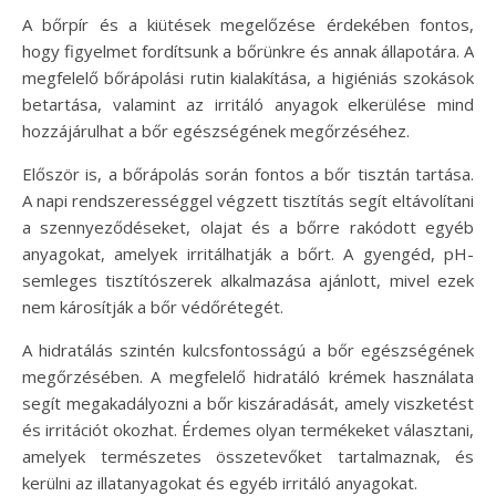
A bőrpír és a kiütések megelőzése érdekében fontos,
hogy figyelmet fordítsunk a bőrünkre és annak állapotára. A
megfelelő bőrápolási rutin kialakítása, a higiéniás szokások
betartása, valamint az irritáló anyagok elkerülése mind
hozzájárulhat a bőr egészségének megőrzéséhez.
Először is, a bőrápolás során fontos a bőr tisztán tartása.
A napi rendszerességgel végzett tisztítás segít eltávolítani
a szennyeződéseket, olajat és a bőrre rakódott egyéb
anyagokat, amelyek irritálhatják a bőrt. A gyengéd, pH-
semleges tisztítószerek alkalmazása ajánlott, mivel ezek
nem károsítják a bőr védőrétegét.
A hidratálás szintén kulcsfontosságú a bőr egészségének
megőrzésében. A megfelelő hidratáló krémek használata
segít megakadályozni a bőr kiszáradását, amely viszketést
és irritációt okozhat. Érdemes olyan termékeket választani,
amelyek természetes összetevőket tartalmaznak, és
kerülni az illatanyagokat és egyéb irritáló anyagokat.