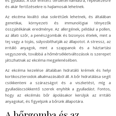
és gyulladt. A bőr érintett területei hámlásra, repedezésre
és akár fertőzésekre is hajlamosak lehetnek.
Az ekcéma kiváltó okai sokrétűek lehetnek, és általában
genetikai, környezeti és immunológiai tényezők
összjátékának eredménye. Az allergének, például a pollen,
az állati szőr, a penészgombák és bizonyos ételek, mint a
tej vagy a tojás, súlyosbíthatják az állapotot. A stressz, az
irritáló anyagok, mint a szappanok és a háztartási
vegyszerek, továbbá a hőmérsékletváltozások is szerepet
játszhatnak az ekcéma megjelenésében.
Az ekcéma kezelése általában hidratáló krémek és helyi
kortikoszteroidok alkalmazásából áll. A bőr hidratálása segít
csökkenteni a szárazságot és a viszketést, míg a
gyulladáscsökkentő szerek enyhítik a gyulladást. Fontos,
hogy az ekcémás bőr ápolásakor kerüljük az irritáló
anyagokat, és figyeljünk a bőrünk állapotára.
A bőrgomba és az