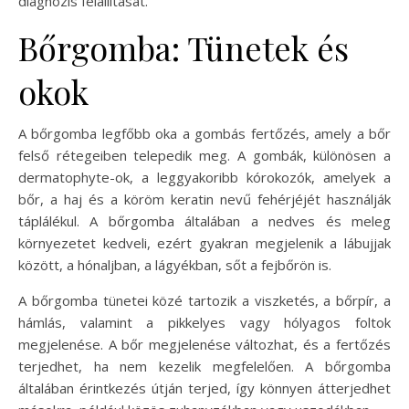
diagnózis felállítását.
Bőrgomba: Tünetek és
okok
A bőrgomba legfőbb oka a gombás fertőzés, amely a bőr
felső rétegeiben telepedik meg. A gombák, különösen a
dermatophyte-ok, a leggyakoribb kórokozók, amelyek a
bőr, a haj és a köröm keratin nevű fehérjéjét használják
táplálékul. A bőrgomba általában a nedves és meleg
környezetet kedveli, ezért gyakran megjelenik a lábujjak
között, a hónaljban, a lágyékban, sőt a fejbőrön is.
A bőrgomba tünetei közé tartozik a viszketés, a bőrpír, a
hámlás, valamint a pikkelyes vagy hólyagos foltok
megjelenése. A bőr megjelenése változhat, és a fertőzés
terjedhet, ha nem kezelik megfelelően. A bőrgomba
általában érintkezés útján terjed, így könnyen átterjedhet