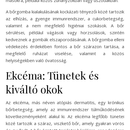
másokra, például közös zuhanyzókban vagy uszodákban.
A bőrgomba kialakulásának kockázati tényezői közé tartozik
az elhízás, a gyenge immunrendszer, a cukorbetegség,
valamint a nem megfelelő higiéniai szokások. A bőr
sérülései, például vágások vagy horzsolások, szintén
kedveznek a gombák elszaporodásának. A bőrgomba elleni
védekezés érdekében fontos a bőr szárazon tartása, a
megfelelő ruházat viselése, valamint a közös
helyiségekben való óvatosság.
Ekcéma: Tünetek és
kiváltó okok
Az ekcéma, más néven atópiás dermatitis, egy krónikus
bőrbetegség, amely az immunrendszer túlműködésének
következményeként alakul ki. Az ekcéma legfőbb tünetei
közé tartozik a száraz, viszkető bőr, amely gyakran vörös