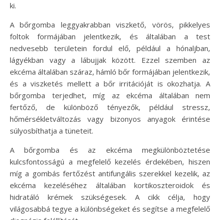
ki.
A bőrgomba leggyakrabban viszkető, vörös, pikkelyes
foltok formájában jelentkezik, és általában a test
nedvesebb területein fordul elő, például a hónaljban,
lágyékban vagy a lábujjak között. Ezzel szemben az
ekcéma általában száraz, hámló bőr formájában jelentkezik,
és a viszketés mellett a bőr irritációját is okozhatja. A
bőrgomba terjedhet, míg az ekcéma általában nem
fertőző, de különböző tényezők, például stressz,
hőmérsékletváltozás vagy bizonyos anyagok érintése
súlyosbíthatja a tüneteit.
A bőrgomba és az ekcéma megkülönböztetése
kulcsfontosságú a megfelelő kezelés érdekében, hiszen
míg a gombás fertőzést antifungális szerekkel kezelik, az
ekcéma kezeléséhez általában kortikoszteroidok és
hidratáló krémek szükségesek. A cikk célja, hogy
világosabbá tegye a különbségeket és segítse a megfelelő