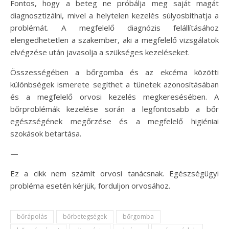
Fontos, hogy a beteg ne próbálja meg saját magát
diagnosztizálni, mivel a helytelen kezelés súlyosbíthatja a
problémát. A megfelelő diagnózis felállításához
elengedhetetlen a szakember, aki a megfelelő vizsgálatok
elvégzése után javasolja a szükséges kezeléseket.
Összességében a bőrgomba és az ekcéma közötti
különbségek ismerete segíthet a tünetek azonosításában
és a megfelelő orvosi kezelés megkeresésében. A
bőrproblémák kezelése során a legfontosabb a bőr
egészségének megőrzése és a megfelelő higiéniai
szokások betartása.
—
Ez a cikk nem számít orvosi tanácsnak. Egészségügyi
probléma esetén kérjük, forduljon orvosához.
bőrápolás
bőrbetegségek
bőrgomba