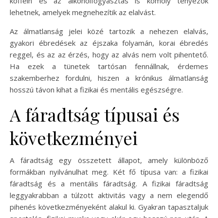
koffein és az alkoholfogyasztás is komoly tényezők
lehetnek, amelyek megnehezítik az elalvást.
Az álmatlanság jelei közé tartozik a nehezen elalvás,
gyakori ébredések az éjszaka folyamán, korai ébredés
reggel, és az az érzés, hogy az alvás nem volt pihentető.
Ha ezek a tünetek tartósan fennállnak, érdemes
szakemberhez fordulni, hiszen a krónikus álmatlanság
hosszú távon kihat a fizikai és mentális egészségre.
A fáradtság típusai és
következményei
A fáradtság egy összetett állapot, amely különböző
formákban nyilvánulhat meg. Két fő típusa van: a fizikai
fáradtság és a mentális fáradtság. A fizikai fáradtság
leggyakrabban a túlzott aktivitás vagy a nem elegendő
pihenés következményeként alakul ki. Gyakran tapasztaljuk