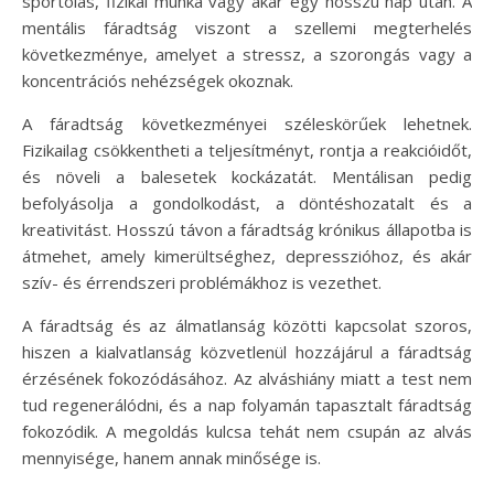
sportolás, fizikai munka vagy akár egy hosszú nap után. A
mentális fáradtság viszont a szellemi megterhelés
következménye, amelyet a stressz, a szorongás vagy a
koncentrációs nehézségek okoznak.
A fáradtság következményei széleskörűek lehetnek.
Fizikailag csökkentheti a teljesítményt, rontja a reakcióidőt,
és növeli a balesetek kockázatát. Mentálisan pedig
befolyásolja a gondolkodást, a döntéshozatalt és a
kreativitást. Hosszú távon a fáradtság krónikus állapotba is
átmehet, amely kimerültséghez, depresszióhoz, és akár
szív- és érrendszeri problémákhoz is vezethet.
A fáradtság és az álmatlanság közötti kapcsolat szoros,
hiszen a kialvatlanság közvetlenül hozzájárul a fáradtság
érzésének fokozódásához. Az alváshiány miatt a test nem
tud regenerálódni, és a nap folyamán tapasztalt fáradtság
fokozódik. A megoldás kulcsa tehát nem csupán az alvás
mennyisége, hanem annak minősége is.