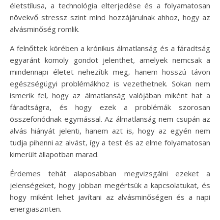
életstílusa, a technológia elterjedése és a folyamatosan
növekvő stressz szint mind hozzájárulnak ahhoz, hogy az
alvásminőség romlik.
A felnőttek körében a krónikus álmatlanság és a fáradtság
egyaránt komoly gondot jelenthet, amelyek nemcsak a
mindennapi életet nehezítik meg, hanem hosszú távon
egészségügyi problémákhoz is vezethetnek. Sokan nem
ismerik fel, hogy az álmatlanság valójában miként hat a
fáradtságra, és hogy ezek a problémák szorosan
összefonódnak egymással. Az álmatlanság nem csupán az
alvás hiányát jelenti, hanem azt is, hogy az egyén nem
tudja pihenni az alvást, így a test és az elme folyamatosan
kimerült állapotban marad.
Érdemes tehát alaposabban megvizsgálni ezeket a
jelenségeket, hogy jobban megértsük a kapcsolatukat, és
hogy miként lehet javítani az alvásminőségen és a napi
energiaszinten.