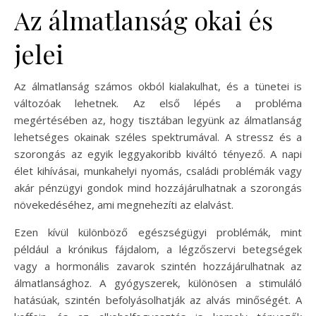
Az álmatlanság okai és
jelei
Az álmatlanság számos okból kialakulhat, és a tünetei is
változóak lehetnek. Az első lépés a probléma
megértésében az, hogy tisztában legyünk az álmatlanság
lehetséges okainak széles spektrumával. A stressz és a
szorongás az egyik leggyakoribb kiváltó tényező. A napi
élet kihívásai, munkahelyi nyomás, családi problémák vagy
akár pénzügyi gondok mind hozzájárulhatnak a szorongás
növekedéséhez, ami megnehezíti az elalvást.
Ezen kívül különböző egészségügyi problémák, mint
például a krónikus fájdalom, a légzőszervi betegségek
vagy a hormonális zavarok szintén hozzájárulhatnak az
álmatlansághoz. A gyógyszerek, különösen a stimuláló
hatásúak, szintén befolyásolhatják az alvás minőségét. A