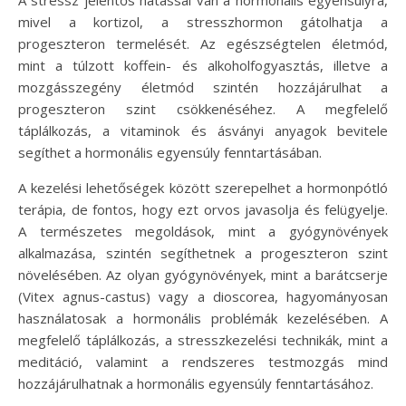
mivel a kortizol, a stresszhormon gátolhatja a
progeszteron termelését. Az egészségtelen életmód,
mint a túlzott koffein- és alkoholfogyasztás, illetve a
mozgásszegény életmód szintén hozzájárulhat a
progeszteron szint csökkenéséhez. A megfelelő
táplálkozás, a vitaminok és ásványi anyagok bevitele
segíthet a hormonális egyensúly fenntartásában.
A kezelési lehetőségek között szerepelhet a hormonpótló
terápia, de fontos, hogy ezt orvos javasolja és felügyelje.
A természetes megoldások, mint a gyógynövények
alkalmazása, szintén segíthetnek a progeszteron szint
növelésében. Az olyan gyógynövények, mint a barátcserje
(Vitex agnus-castus) vagy a dioscorea, hagyományosan
használatosak a hormonális problémák kezelésében. A
megfelelő táplálkozás, a stresszkezelési technikák, mint a
meditáció, valamint a rendszeres testmozgás mind
hozzájárulhatnak a hormonális egyensúly fenntartásához.