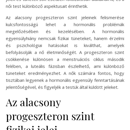
női test különböző aspektusait érinthetik.
Az alacsony progeszteron szint jeleinek felismerése
kulcsfontosságú lehet a hormonális problémák
megelőzésében és kezelésében. A hormonális
egyensúlyhiány nemcsak fizikai tüneteket, hanem érzelmi
és pszichológiai hatásokat is kiválthat, amelyek
befolyásolják a nő életminőségét. A progeszteron szint
csökkenése különösen a menstruációs ciklus második
felében, a luteális fázisban észlelhető, ami különböző
tüneteket eredményezhet. A nők számára fontos, hogy
tisztában legyenek a hormonális egyensúly fenntartásának
jelentőségével, és figyeljék a testük által küldött jeleket.
Az alacsony
progeszteron szint
fizikai jelei