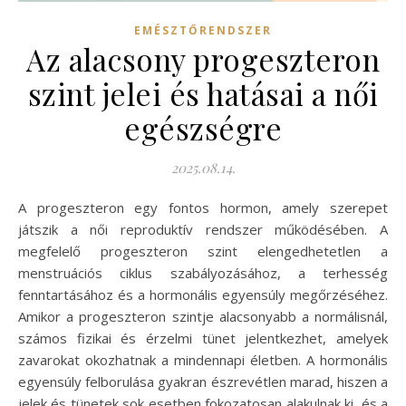
EMÉSZTŐRENDSZER
Az alacsony progeszteron
szint jelei és hatásai a női
egészségre
2025.08.14.
A progeszteron egy fontos hormon, amely szerepet
játszik a női reproduktív rendszer működésében. A
megfelelő progeszteron szint elengedhetetlen a
menstruációs ciklus szabályozásához, a terhesség
fenntartásához és a hormonális egyensúly megőrzéséhez.
Amikor a progeszteron szintje alacsonyabb a normálisnál,
számos fizikai és érzelmi tünet jelentkezhet, amelyek
zavarokat okozhatnak a mindennapi életben. A hormonális
egyensúly felborulása gyakran észrevétlen marad, hiszen a
jelek és tünetek sok esetben fokozatosan alakulnak ki, és a