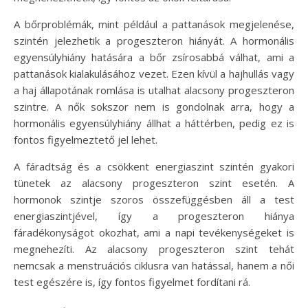
A bőrproblémák, mint például a pattanások megjelenése,
szintén jelezhetik a progeszteron hiányát. A hormonális
egyensúlyhiány hatására a bőr zsírosabbá válhat, ami a
pattanások kialakulásához vezet. Ezen kívül a hajhullás vagy
a haj állapotának romlása is utalhat alacsony progeszteron
szintre. A nők sokszor nem is gondolnak arra, hogy a
hormonális egyensúlyhiány állhat a háttérben, pedig ez is
fontos figyelmeztető jel lehet.
A fáradtság és a csökkent energiaszint szintén gyakori
tünetek az alacsony progeszteron szint esetén. A
hormonok szintje szoros összefüggésben áll a test
energiaszintjével, így a progeszteron hiánya
fáradékonyságot okozhat, ami a napi tevékenységeket is
megnehezíti. Az alacsony progeszteron szint tehát
nemcsak a menstruációs ciklusra van hatással, hanem a női
test egészére is, így fontos figyelmet fordítani rá.