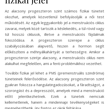
Az alacsony progeszteron szint számos fizikai tünetet
okozhat, amelyek közvetlenül befolyásolják a női test
működését. Az egyik leggyakoribb jel a menstruációs ciklus
zavarai, melyek közé tartozik a késlekedés, a túl rövid vagy
túl hosszú ciklusok, illetve a menstruációs fájdalmak
fokozódása. A progeszteron szerepe a ciklus
szabályozásában alapvető, hiszen a hormon segít
előkészíteni a méhnyálkahártyát a terhességre. Amikor a
progeszteron szintje alacsony, a menstruációs ciklus nem
alakulhat megfelelően, ami a fenti problémákhoz vezethet.
További fizikai jel lehet a PMS (premenstruális szindróma)
tüneteinek felerősödése. Az alacsony progeszteron szint
gyakran fokozza a hangulatingadozásokat, a fáradtságot, a
szorongást és a depressziót, amelyek mind a menstruáció
előtt jelentkezhetnek. Ezek a tünetek nemcsak
kellemetlenek, hanem a mindennapi tevékenységeket is
megnehezíthetik, így fontos az okok feltárása.