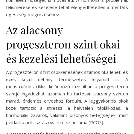
felismerése és kezelése tehát elengedhetetlen a mentális
egészség megőrzéséhez.
Az alacsony
progeszteron szint okai
és kezelési lehetőségei
A progeszteron szint csökkenésének számos oka lehet, és
ezek közül néhány természetes folyamat is. A
menstruációs ciklus különböző fázisaiban a progeszteron
szintje ingadozhat, azonban ha tartósan alacsony szinten
marad, érdemes orvoshoz fordulni. A leggyakoribb okok
közé tartozik a stressz, a helytelen táplálkozás, a
hormonális zavarok, valamint bizonyos betegségek, mint
például a policisztás ovárium szindróma (PCOS).
A stressz jelentős hatással van a hormonális egyensúlyra,