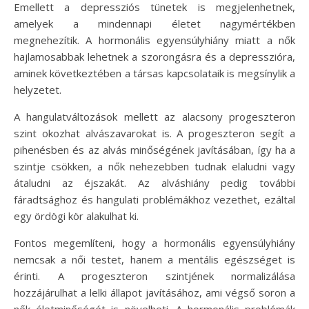
Emellett a depressziós tünetek is megjelenhetnek,
amelyek a mindennapi életet nagymértékben
megnehezítik. A hormonális egyensúlyhiány miatt a nők
hajlamosabbak lehetnek a szorongásra és a depresszióra,
aminek következtében a társas kapcsolataik is megsínylik a
helyzetet.
A hangulatváltozások mellett az alacsony progeszteron
szint okozhat alvászavarokat is. A progeszteron segít a
pihenésben és az alvás minőségének javításában, így ha a
szintje csökken, a nők nehezebben tudnak elaludni vagy
átaludni az éjszakát. Az alváshiány pedig további
fáradtsághoz és hangulati problémákhoz vezethet, ezáltal
egy ördögi kör alakulhat ki.
Fontos megemlíteni, hogy a hormonális egyensúlyhiány
nemcsak a női testet, hanem a mentális egészséget is
érinti. A progeszteron szintjének normalizálása
hozzájárulhat a lelki állapot javításához, ami végső soron a
nők életminőségét is növelheti. A hormonális problémák