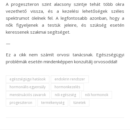
A progeszteron szint alacsony szintje tehát több okra
vezethető vissza, és a kezelési lehetőségek széles
spektrumot ölelnek fel. A legfontosabb azonban, hogy a
nők figyeljenek a testük jeleire, és szükség esetén
keressenek szakmai segítséget.
—
Ez a cikk nem számít orvosi tanácsnak. Egészségügyi
problémák esetén mindenképpen konzultálj orvosoddal!
egészségügyi hatások
endokrin rendszer
hormonális egyensúly
hormonkezelés
menstruációs zavarok
női egészség
női hormonok
progeszteron
termékenység
tünetek