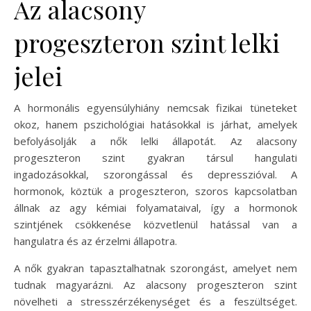
Az alacsony
progeszteron szint lelki
jelei
A hormonális egyensúlyhiány nemcsak fizikai tüneteket
okoz, hanem pszichológiai hatásokkal is járhat, amelyek
befolyásolják a nők lelki állapotát. Az alacsony
progeszteron szint gyakran társul hangulati
ingadozásokkal, szorongással és depresszióval. A
hormonok, köztük a progeszteron, szoros kapcsolatban
állnak az agy kémiai folyamataival, így a hormonok
szintjének csökkenése közvetlenül hatással van a
hangulatra és az érzelmi állapotra.
A nők gyakran tapasztalhatnak szorongást, amelyet nem
tudnak magyarázni. Az alacsony progeszteron szint
növelheti a stresszérzékenységet és a feszültséget.