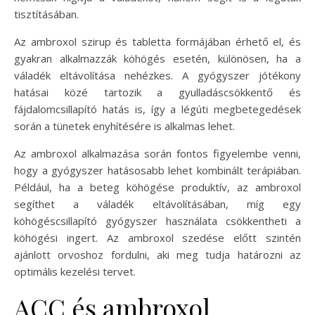
tisztításában.
Az ambroxol szirup és tabletta formájában érhető el, és
gyakran alkalmazzák köhögés esetén, különösen, ha a
váladék eltávolítása nehézkes. A gyógyszer jótékony
hatásai közé tartozik a gyulladáscsökkentő és
fájdalomcsillapító hatás is, így a légúti megbetegedések
során a tünetek enyhítésére is alkalmas lehet.
Az ambroxol alkalmazása során fontos figyelembe venni,
hogy a gyógyszer hatásosabb lehet kombinált terápiában.
Például, ha a beteg köhögése produktív, az ambroxol
segíthet a váladék eltávolításában, míg egy
köhögéscsillapító gyógyszer használata csökkentheti a
köhögési ingert. Az ambroxol szedése előtt szintén
ajánlott orvoshoz fordulni, aki meg tudja határozni az
optimális kezelési tervet.
ACC és ambroxol