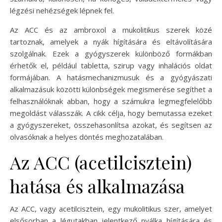
légzési nehézségek lépnek fel.
Az ACC és az ambroxol a mukolitikus szerek közé
tartoznak, amelyek a nyák hígítására és eltávolítására
szolgálnak. Ezek a gyógyszerek különböző formákban
érhetők el, például tabletta, szirup vagy inhalációs oldat
formájában. A hatásmechanizmusuk és a gyógyászati
alkalmazásuk közötti különbségek megismerése segíthet a
felhasználóknak abban, hogy a számukra legmegfelelőbb
megoldást válasszák. A cikk célja, hogy bemutassa ezeket
a gyógyszereket, összehasonlítsa azokat, és segítsen az
olvasóknak a helyes döntés meghozatalában.
Az ACC (acetilcisztein)
hatása és alkalmazása
Az ACC, vagy acetilcisztein, egy mukolitikus szer, amelyet
elsősorban a légutakban jelentkező nyálka hígítására és