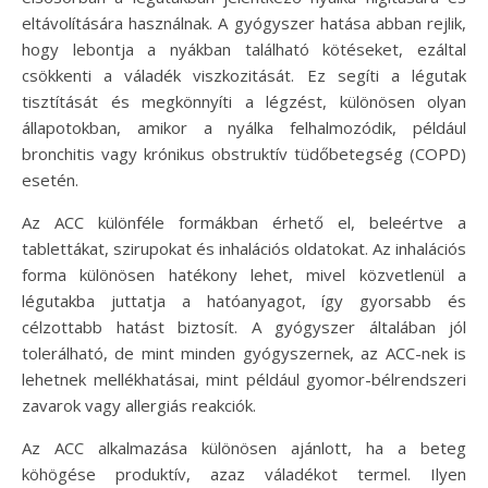
eltávolítására használnak. A gyógyszer hatása abban rejlik,
hogy lebontja a nyákban található kötéseket, ezáltal
csökkenti a váladék viszkozitását. Ez segíti a légutak
tisztítását és megkönnyíti a légzést, különösen olyan
állapotokban, amikor a nyálka felhalmozódik, például
bronchitis vagy krónikus obstruktív tüdőbetegség (COPD)
esetén.
Az ACC különféle formákban érhető el, beleértve a
tablettákat, szirupokat és inhalációs oldatokat. Az inhalációs
forma különösen hatékony lehet, mivel közvetlenül a
légutakba juttatja a hatóanyagot, így gyorsabb és
célzottabb hatást biztosít. A gyógyszer általában jól
tolerálható, de mint minden gyógyszernek, az ACC-nek is
lehetnek mellékhatásai, mint például gyomor-bélrendszeri
zavarok vagy allergiás reakciók.
Az ACC alkalmazása különösen ajánlott, ha a beteg
köhögése produktív, azaz váladékot termel. Ilyen