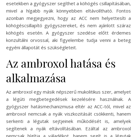
esetekben a gyógyszer segíthet a köhögés csillapításában,
mivel a hígabb nyák könnyebben eltávolítható. Fontos
azonban megjegyezni, hogy az ACC nem helyettesíti a
köhögéscsillapító gyógyszereket, és nem ajánlott száraz
köhögés esetén. A gyógyszer szedése előtt érdemes
konzultálni orvossal, aki figyelembe tudja venni a beteg
egyéni állapotát és szükségleteit.
Az ambroxol hatása és
alkalmazása
Az ambroxol egy másik népszerű mukolitikus szer, amelyet
a légúti megbetegedések kezelésére használnak. A
gyógyszer hatásmechanizmusa eltér az ACC-tól, mivel az
ambroxol nemcsak a nyák viszkozitását csökkenti, hanem
serkenti a légutak sejtjeinek működését is, amelyek
segítenek a nyák eltávolításában. Ezáltal az ambroxol
nemcsak hígítja a váladékot, hanem segít is a légutak