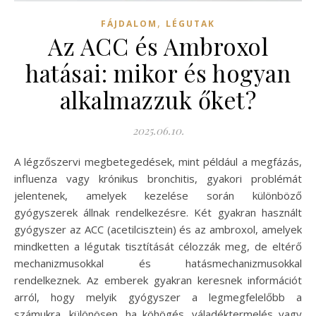
,
FÁJDALOM
LÉGUTAK
Az ACC és Ambroxol
hatásai: mikor és hogyan
alkalmazzuk őket?
2025.06.10.
A légzőszervi megbetegedések, mint például a megfázás,
influenza vagy krónikus bronchitis, gyakori problémát
jelentenek, amelyek kezelése során különböző
gyógyszerek állnak rendelkezésre. Két gyakran használt
gyógyszer az ACC (acetilcisztein) és az ambroxol, amelyek
mindketten a légutak tisztítását célozzák meg, de eltérő
mechanizmusokkal és hatásmechanizmusokkal
rendelkeznek. Az emberek gyakran keresnek információt
arról, hogy melyik gyógyszer a legmegfelelőbb a
számukra, különösen, ha köhögés, váladéktermelés vagy