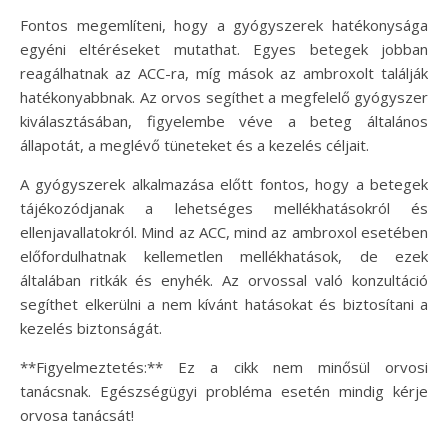
Fontos megemlíteni, hogy a gyógyszerek hatékonysága
egyéni eltéréseket mutathat. Egyes betegek jobban
reagálhatnak az ACC-ra, míg mások az ambroxolt találják
hatékonyabbnak. Az orvos segíthet a megfelelő gyógyszer
kiválasztásában, figyelembe véve a beteg általános
állapotát, a meglévő tüneteket és a kezelés céljait.
A gyógyszerek alkalmazása előtt fontos, hogy a betegek
tájékozódjanak a lehetséges mellékhatásokról és
ellenjavallatokról. Mind az ACC, mind az ambroxol esetében
előfordulhatnak kellemetlen mellékhatások, de ezek
általában ritkák és enyhék. Az orvossal való konzultáció
segíthet elkerülni a nem kívánt hatásokat és biztosítani a
kezelés biztonságát.
**Figyelmeztetés:** Ez a cikk nem minősül orvosi
tanácsnak. Egészségügyi probléma esetén mindig kérje
orvosa tanácsát!