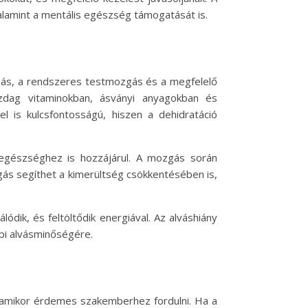
alamint a mentális egészség támogatását is.
ás, a rendszeres testmozgás és a megfelelő
azdag vitaminokban, ásványi anyagokban és
l is kulcsfontosságú, hiszen a dehidratáció
egészséghez is hozzájárul. A mozgás során
zgás segíthet a kimerültség csökkentésében is,
dik, és feltöltődik energiával. Az alváshiány
pi alvásminőségére.
, amikor érdemes szakemberhez fordulni. Ha a