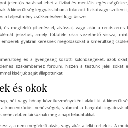
apot jelentős hatással lehet a fizikai és mentális egészségünkr
nak. A kimerültség leggyakrabban a fokozott fizikai vagy szellem
 és a teljesítmény csökkenésével függ össze.
 és megfelelő pihenéssel, alvással, vagy akár a rendszeres 
mát jelezhet, amely többféle okra vezethető vissza, mint pé
Az emberek gyakran keresnek megoldásokat a kimerültség csökk
imerültség és a gyengeség közötti különbségeket, azok okait
érdemes szakemberhez fordulni, hiszen a testünk jelei sokat 
mel kísérjük saját állapotunkat.
ek és okok
ap, hét vagy hónap következményeként alakul ki. A kimerültség 
l a koncentrációs nehézségek, valamint a hangulati ingadozás
és nehezebben birkóznak meg a napi feladatokkal.
ressz, a nem megfelelő alvás, vagy akár a lelki terhek is. A mo