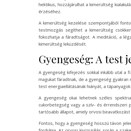
hektikus, hozzájárulhat a kimerültség kialaku
érzéséhez.
A kimerültség kezelése szempontjából fontos,
testmozgás segíthet a kimerültség csökken
fokozhatja a fáradtságot. A meditáció, a légz
kimerültség leküzdését.
Gyengeség: A test j
A gyengeség kifejezés sokkal inkább utal a f
magukat fáradtnak, de a gyengeség gyakran 
test energiaellátásának hiányát, a tápanyago
A gyengeség okai lehetnek széles spektrum
cukorbetegség vagy a szív- és érrendszeri p
tartósabb állapot, amely orvosi beavatkozást 
Fontos, hogy a gyengeség hosszú távon jelen
fordulnia. Az orvosi kivizsgálás során a sz