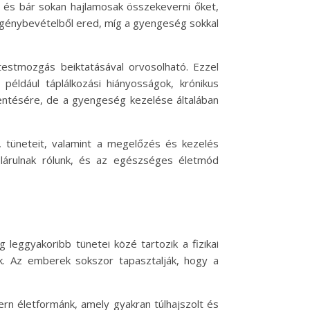
e, és bár sokan hajlamosak összekeverni őket,
i igénybevételből ered, míg a gyengeség sokkal
testmozgás beiktatásával orvosolható. Ezzel
ldául táplálkozási hiányosságok, krónikus
entésére, de a gyengeség kezelése általában
, tüneteit, valamint a megelőzés és kezelés
elárulnak rólunk, és az egészséges életmód
leggyakoribb tünetei közé tartozik a fizikai
ok. Az emberek sokszor tapasztalják, hogy a
dern életformánk, amely gyakran túlhajszolt és