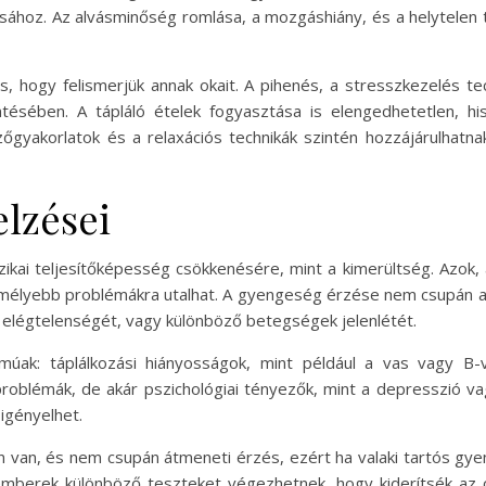
lásához. Az alvásminőség romlása, a mozgáshiány, és a helytelen
 hogy felismerjük annak okait. A pihenés, a stresszkezelés tec
tésében. A tápláló ételek fogyasztása is elengedhetetlen, hi
őgyakorlatok és a relaxációs technikák szintén hozzájárulhatnak
elzései
izikai teljesítőképesség csökkenésére, mint a kimerültség. Azok,
mélyebb problémákra utalhat. A gyengeség érzése nem csupán a
k elégtelenségét, vagy különböző betegségek jelenlétét.
úak: táplálkozási hiányosságok, mint például a vas vagy B-v
roblémák, de akár pszichológiai tényezők, mint a depresszió 
igényelhet.
 van, és nem csupán átmeneti érzés, ezért ha valaki tartós g
akemberek különböző teszteket végezhetnek, hogy kiderítsék az o