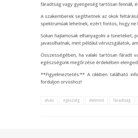
fáradtság vagy gyengeség tartósan fennáll, és
A szakemberek segíthetnek az okok feltárásá
spektrumúak lehetnek, ezért fontos, hogy ne h
Sokan hajlamosak elhanyagolni a tüneteket, p
javasolhatnak, mint például vérvizsgálatok, 
Összességében, ha valaki tartósan fáradt va
egészségünk megőrzése érdekében elengedhete
**Figyelmeztetés:** A cikkben található in
forduljon orvoshoz!
alvás
egészség
életmód
fáradtság