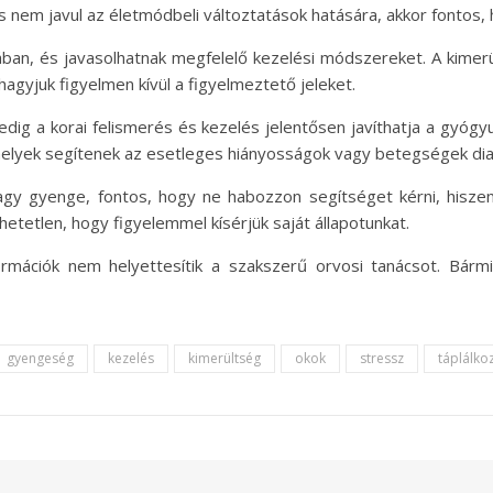
 nem javul az életmódbeli változtatások hatására, akkor fontos, h
ban, és javasolhatnak megfelelő kezelési módszereket. A kime
agyjuk figyelmen kívül a figyelmeztető jeleket.
edig a korai felismerés és kezelés jelentősen javíthatja a gyógy
amelyek segítenek az esetleges hiányosságok vagy betegségek di
gy gyenge, fontos, hogy ne habozzon segítséget kérni, hiszen a
tlen, hogy figyelemmel kísérjük saját állapotunkat.
formációk nem helyettesítik a szakszerű orvosi tanácsot. Bár
gyengeség
kezelés
kimerültség
okok
stressz
táplálko