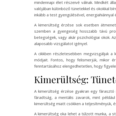
mindennapi élet részeivé válnak. Mindkét áll
valójában különböző tünetekkel és okokkal bír
inkább a test gyengülésével, energiahiánnyal
A kimerültség érzése sok esetben átmeneti,
szemben a gyengeség hosszabb távú problé
betegségek, vagy akár pszichológiai okok. 
alaposabb vizsgálatot igényel.
A cikkben részletesebben megvizsgáljuk a k
módjait. Fontos, hogy felismerjük, mikor 
fenntartásához elengedhetetlen, hogy figyelem
Kimerültség: Tünet
A kimerültség érzése gyakran egy fárasztó n
fáradtság, a mentális zavarok, mint példáu
kimerültség miatt csökken a teljesítményük, 
A kimerültség oka lehet a túlzott munka, a st