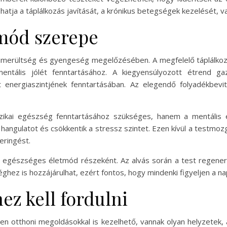
atja a táplálkozás javítását, a krónikus betegségek kezelését, v
tmód szerepe
imerültség és gyengeség megelőzésében. A megfelelő táplálkoz
 mentális jólét fenntartásához. A kiegyensúlyozott étrend g
 energiaszintjének fenntartásában. Az elegendő folyadékbevite
ikai egészség fenntartásához szükséges, hanem a mentális 
a hangulatot és csökkentik a stressz szintet. Ezen kívül a testmo
eringést.
 egészséges életmód részeként. Az alvás során a test regeneráló
ez is hozzájárulhat, ezért fontos, hogy mindenki figyeljen a na
z kell fordulni
n otthoni megoldásokkal is kezelhető, vannak olyan helyzetek