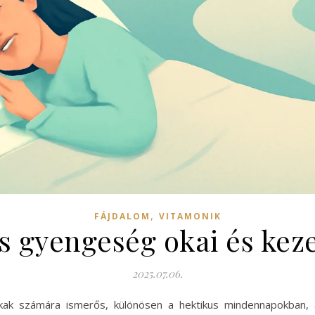
,
FÁJDALOM
VITAMONIK
s gyengeség okai és keze
2025.07.06.
ak számára ismerős, különösen a hektikus mindennapokban, 