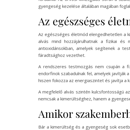
gyengeség kezelése általában magában foglalh
Az egészséges éle
Az egészséges életmód elengedhetetlen a k
alvás mind hozzájárulhatnak a fizikai és
antioxidánsokban, amelyek segítenek a test
fáradtsághoz vezethet.
A rendszeres testmozgás nem csupán a fiz
endorfinok szabadulnak fel, amelyek javítják 
hiszen fokozza az energiaszintet és javítja a k
A megfelelő alvás szintén kulcsfontosságú az
nemcsak a kimerültséghez, hanem a gyengeségh
Amikor szakemberhe
Bár a kimerültség és a gyengeség sok esetbe