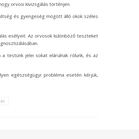
ogy orvosi kivizsgálás történjen.
rültség és gyengeség mögött álló okok széles
ulás esélyeit. Az orvosok különböző teszteket
agnosztizálásában.
 testünk jelei sokat elárulnak rólunk, és az
milyen egészségügyi probléma esetén kérjük,
zás