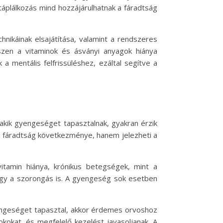
 táplálkozás mind hozzájárulhatnak a fáradtság
hnikáinak elsajátítása, valamint a rendszeres
szen a vitaminok és ásványi anyagok hiánya
 a mentális felfrissüléshez, ezáltal segítve a
 akik gyengeséget tapasztalnak, gyakran érzik
 fáradtság következménye, hanem jelezheti a
itamin hiánya, krónikus betegségek, mint a
vagy a szorongás is. A gyengeség sok esetben
yengeséget tapasztal, akkor érdemes orvoshoz
kokat, és megfelelő kezelést javasoljanak. A