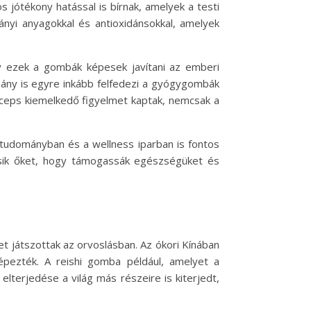
jótékony hatással is bírnak, amelyek a testi
ányi anyagokkal és antioxidánsokkal, amelyek
y ezek a gombák képesek javítani az emberi
mány is egyre inkább felfedezi a gyógygombák
rdyceps kiemelkedő figyelmet kaptak, nemcsak a
dományban és a wellness iparban is fontos
sik őket, hogy támogassák egészségüket és
t játszottak az orvoslásban. Az ókori Kínában
épezték. A reishi gomba például, amelyet a
lterjedése a világ más részeire is kiterjedt,