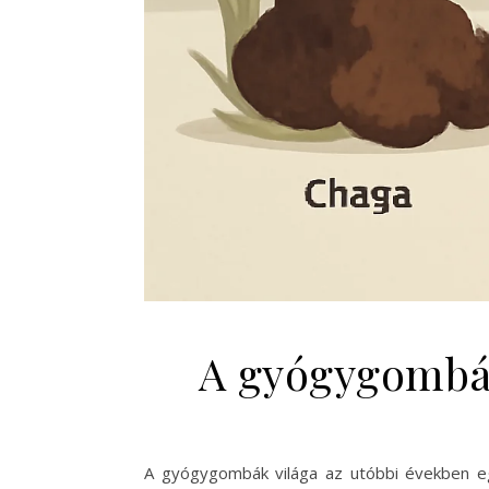
A gyógygombák
A gyógygombák világa az utóbbi években e