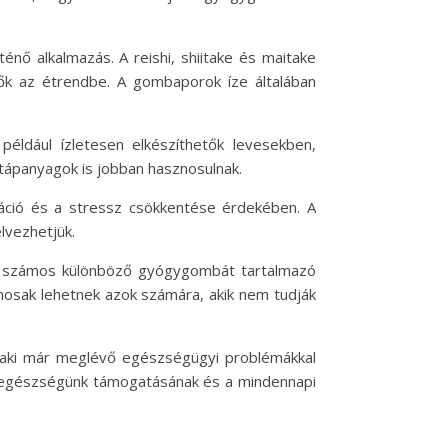
ő alkalmazás. A reishi, shiitake és maitake
ők az étrendbe. A gombaporok íze általában
éldául ízletesen elkészíthetők levesekben,
tápanyagok is jobban hasznosulnak.
áció és a stressz csökkentése érdekében. A
lvezhetjük.
on számos különböző gyógygombát tartalmazó
nosak lehetnek azok számára, akik nem tudják
alaki már meglévő egészségügyi problémákkal
z egészségünk támogatásának és a mindennapi