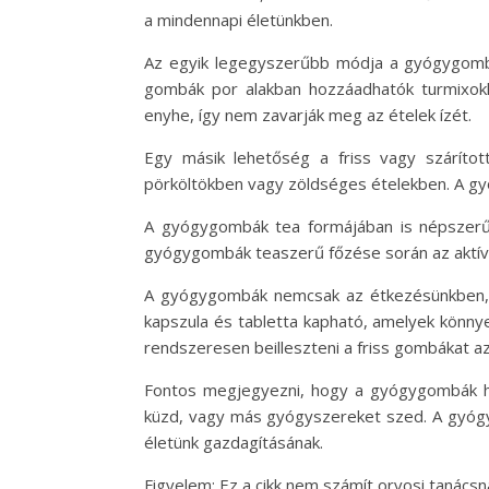
a mindennapi életünkben.
Az egyik legegyszerűbb módja a gyógygombák
gombák por alakban hozzáadhatók turmixokh
enyhe, így nem zavarják meg az ételek ízét.
Egy másik lehetőség a friss vagy szárítot
pörköltökben vagy zöldséges ételekben. A gy
A gyógygombák tea formájában is népszerűe
gyógygombák teaszerű főzése során az aktív h
A gyógygombák nemcsak az étkezésünkben, h
kapszula és tabletta kapható, amelyek könny
rendszeresen beilleszteni a friss gombákat a
Fontos megjegyezni, hogy a gyógygombák has
küzd, vagy más gyógyszereket szed. A gyógy
életünk gazdagításának.
Figyelem: Ez a cikk nem számít orvosi tanács