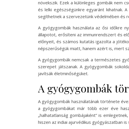
növekszik. Ezek a különleges gombák nem csu
és lelki egészségünkre egyaránt kihatnak. A
segíthetnek a szervezetünk védelmében és 
A gyógygombák használata az ősi időkre ny
állapotot, erősíteni az immunrendszert és e
előnyeit, és számos kutatás igazolta a jótéko
népszerűségük miatt, hanem azért is, mert 
A gyógygombák nemcsak a természetes gyóg
szerepet játszanak. A gyógygombák sokold
javítsák életminőségüket.
A gyógygombák tör
A gyógygombák használatának története évezre
a gyógygombákat már több ezer éve használ
„halhatatlanság gombájaként” is emlegetnek, 
hiszen az indiai ajurvédikus gyógyászatban i