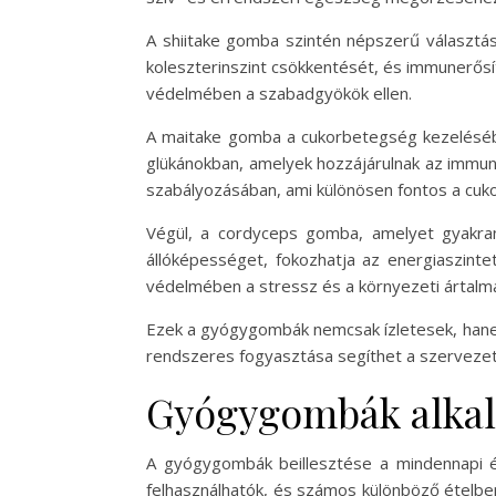
A shiitake gomba szintén népszerű választás
koleszterinszint csökkentését, és immunerősít
védelmében a szabadgyökök ellen.
A maitake gomba a cukorbetegség kezelésébe
glükánokban, amelyek hozzájárulnak az immun
szabályozásában, ami különösen fontos a cu
Végül, a cordyceps gomba, amelyet gyakran
állóképességet, fokozhatja az energiaszintet
védelmében a stressz és a környezeti ártalma
Ezek a gyógygombák nemcsak ízletesek, hane
rendszeres fogyasztása segíthet a szerveze
Gyógygombák alkal
A gyógygombák beillesztése a mindennapi 
felhasználhatók, és számos különböző ételbe