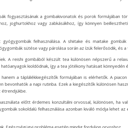
 fogyasztásának a gombakivonatok és porok formájában történ
oz, joghurtokhoz vagy zabkásákhoz, így könnyen beilleszthet
t gyógygombák felhasználása. A shiitake és maitake gombák p
ógygombák sütése vagy párolása során az ízük felerősödik, és a 
k. A reishi gombából készült tea különösen népszerű a relax
atóanyagok kioldódnak, így a tea jótékony hatásait könnyedén é
anem a táplálékkiegészítők formájában is elérhetők. A piac
en bevonhatók a napi rutinba. Ezek a kiegészítők különösen hasz
z étrendjükbe.
ználata előtt érdemes konzultálni orvossal, különösen, ha v
gombák sokoldalú felhasználása azonban kiváló módja lehet a
nak. Egészségügyi probléma esetén mindig forduljon orvoshoz.