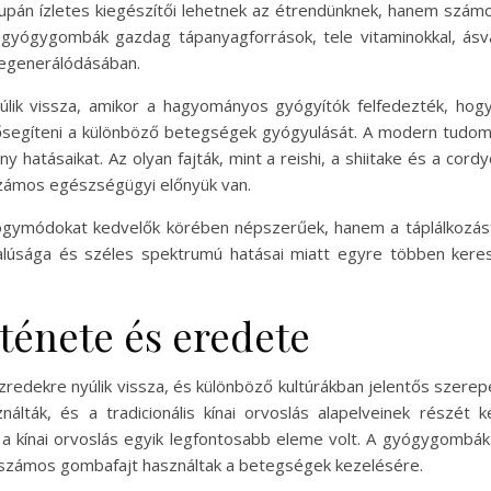
pán ízletes kiegészítői lehetnek az étrendünknek, hanem számos 
 gyógygombák gazdag tápanyagforrások, tele vitaminokkal, ásv
regenerálódásában.
úlik vissza, amikor a hagyományos gyógyítók felfedezték, hog
lősegíteni a különböző betegségek gyógyulását. A modern tudo
ny hatásaikat. Az olyan fajták, mint a reishi, a shiitake és a co
számos egészségügyi előnyük van.
ymódokat kedvelők körében népszerűek, hanem a táplálkozástu
alúsága és széles spektrumú hatásai miatt egyre többen kere
ténete és eredete
dekre nyúlik vissza, és különböző kultúrákban jelentős szerepe
ták, és a tradicionális kínai orvoslás alapelveinek részét k
a kínai orvoslás egyik legfontosabb eleme volt. A gyógygombák e
s számos gombafajt használtak a betegségek kezelésére.