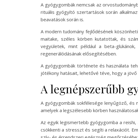
A gyógygombák nemcsak az orvostudományban, 
rituális gyógyító szertartások során alkalm
beavatások során is.
A modern tudomány fejlődésének köszönhetőe
maitake, széles körben kutatottak, és szá
vegyületek, mint például a beta-glükánok,
regenerálódásának elősegítésében.
A gyógygombák története és használata tehá
jótékony hatásait, lehetővé téve, hogy a jövő 
A legnépszerűbb g
A gyógygombák sokfélesége lenyűgöző, és mi
amelyek a legszélesebb körben használatosak
Az egyik legismertebb gyógygomba a reishi, 
csökkenti a stresszt és segíti a relaxációt. E
szív- és érrendszeri egészség megőrzéséhez