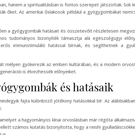
hanem a spiritualitásban is fontos szerepet játszottak. Sok ku
azták őket. Az amerikai őslakosok például a gyógygombákat nemcs
n a gyógygombák hatásait és összetevőit részletesen megvizsgá
mos tudományos bizonyíték támasztja alá egészségügyi előny
 erős immunstimuláló hatással bírnak, és segíthetnek a gyu
t mélyen gyökerezik az emberi kultúrában, és a modern orvos
generációi is élvezhessék előnyeiket.
yógygombák és hatásaik
ndegyik fajta különböző jótékony hatásokkal bír. Az alábbiakb
.
amelyet a hagyományos kínai orvoslásban már régóta alkalmazna
mellett számos kutatás bizonyította, hogy a reishi gyulladáscsökk
 is.