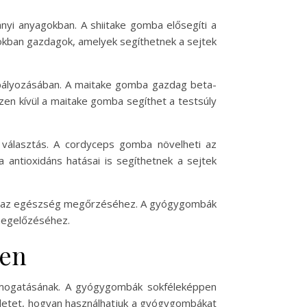
nyi anyagokban. A shiitake gomba elősegíti a
nsokban gazdagok, amelyek segíthetnek a sejtek
abályozásában. A maitake gomba gazdag beta-
en kívül a maitake gomba segíthet a testsúly
 választás. A cordyceps gomba növelheti az
a antioxidáns hatásai is segíthetnek a sejtek
nak az egészség megőrzéséhez. A gyógygombák
megelőzéséhez.
ben
ámogatásának. A gyógygombák sokféleképpen
tletet, hogyan használhatjuk a gyógygombákat