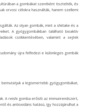
ltúrában a gombákat szentként tisztelték, és
ak orvosi célokra használták, hanem szellemi
lták. Az olyan gombák, mint a shiitake és a
eiket. A gyógygombákban található bioaktív
lladások csökkentésében, valamint a sejtek
tudomány újra felfedezi e különleges gombák
an bemutatjuk a legismertebb gyógygombákat,
k. A reishi gomba erősíti az immunrendszert,
entő és antioxidáns hatású, így hozzájárulhat a