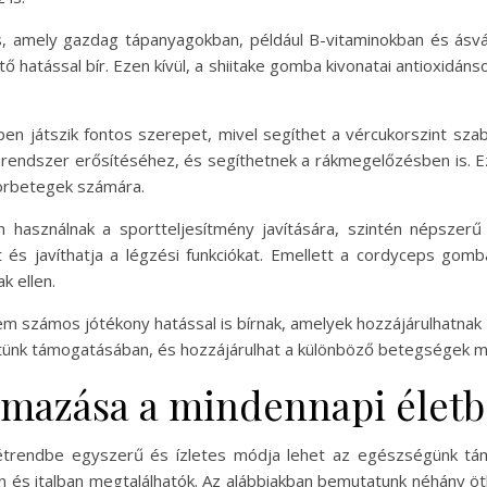
, amely gazdag tápanyagokban, például B-vitaminokban és ásvá
ő hatással bír. Ezen kívül, a shiitake gomba kivonatai antioxidá
n játszik fontos szerepet, mivel segíthet a vércukorszint sz
rendszer erősítéséhez, és segíthetnek a rákmegelőzésben is. Ez
korbetegek számára.
 használnak a sportteljesítmény javítására, szintén népszerű
 és javíthatja a légzési funkciókat. Emellett a cordyceps gomb
k ellen.
m számos jótékony hatással is bírnak, amelyek hozzájárulhat
tünk támogatásában, és hozzájárulhat a különböző betegségek 
mazása a mindennapi élet
étrendbe egyszerű és ízletes módja lehet az egészségünk t
n és italban megtalálhatók. Az alábbiakban bemutatunk néhány ö