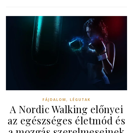
,
FÁJDALOM
LÉGUTAK
A Nordic Walking előnyei
az egészséges életmód és
a mozgás szerelmeseinek