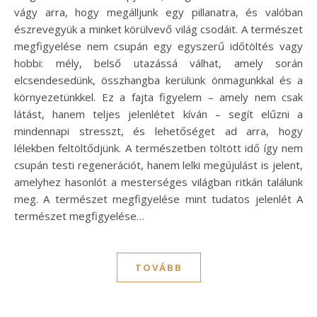
vágy arra, hogy megálljunk egy pillanatra, és valóban
észrevegyük a minket körülvevő világ csodáit. A természet
megfigyelése nem csupán egy egyszerű időtöltés vagy
hobbi: mély, belső utazássá válhat, amely során
elcsendesedünk, összhangba kerülünk önmagunkkal és a
környezetünkkel. Ez a fajta figyelem – amely nem csak
látást, hanem teljes jelenlétet kíván – segít elűzni a
mindennapi stresszt, és lehetőséget ad arra, hogy
lélekben feltöltődjünk. A természetben töltött idő így nem
csupán testi regenerációt, hanem lelki megújulást is jelent,
amelyhez hasonlót a mesterséges világban ritkán találunk
meg. A természet megfigyelése mint tudatos jelenlét A
természet megfigyelése…
TOVÁBB