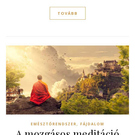
TOVÁBB
,
EMÉSZTŐRENDSZER
FÁJDALOM
A mozgásos meditáció