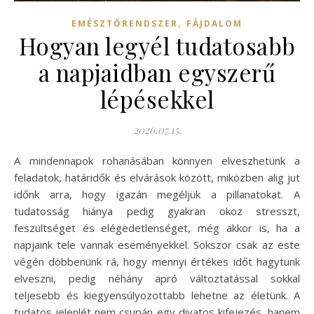
,
EMÉSZTŐRENDSZER
FÁJDALOM
Hogyan legyél tudatosabb
a napjaidban egyszerű
lépésekkel
2026.07.15.
A mindennapok rohanásában könnyen elveszhetünk a
feladatok, határidők és elvárások között, miközben alig jut
időnk arra, hogy igazán megéljük a pillanatokat. A
tudatosság hiánya pedig gyakran okoz stresszt,
feszültséget és elégedetlenséget, még akkor is, ha a
napjaink tele vannak eseményekkel. Sokszor csak az este
végén döbbenünk rá, hogy mennyi értékes időt hagytunk
elveszni, pedig néhány apró változtatással sokkal
teljesebb és kiegyensúlyozottabb lehetne az életünk. A
tudatos jelenlét nem csupán egy divatos kifejezés, hanem