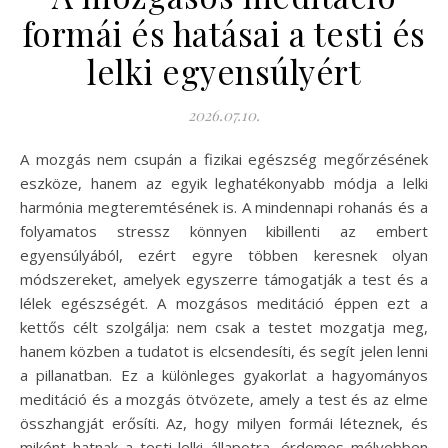
formái és hatásai a testi és
lelki egyensúlyért
2026.07.10.
A mozgás nem csupán a fizikai egészség megőrzésének
eszköze, hanem az egyik leghatékonyabb módja a lelki
harmónia megteremtésének is. A mindennapi rohanás és a
folyamatos stressz könnyen kibillenti az embert
egyensúlyából, ezért egyre többen keresnek olyan
módszereket, amelyek egyszerre támogatják a test és a
lélek egészségét. A mozgásos meditáció éppen ezt a
kettős célt szolgálja: nem csak a testet mozgatja meg,
hanem közben a tudatot is elcsendesíti, és segít jelen lenni
a pillanatban. Ez a különleges gyakorlat a hagyományos
meditáció és a mozgás ötvözete, amely a test és az elme
összhangját erősíti. Az, hogy milyen formái léteznek, és
miként hatnak a testi-lelki állapotra, érdemes mélyebben