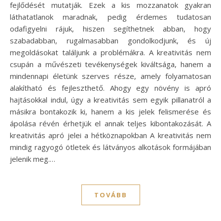
fejlődését mutatják. Ezek a kis mozzanatok gyakran
láthatatlanok maradnak, pedig érdemes tudatosan
odafigyelni rájuk, hiszen segíthetnek abban, hogy
szabadabban, rugalmasabban gondolkodjunk, és új
megoldásokat találjunk a problémákra. A kreativitás nem
csupán a művészeti tevékenységek kiváltsága, hanem a
mindennapi életünk szerves része, amely folyamatosan
alakítható és fejleszthető. Ahogy egy növény is apró
hajtásokkal indul, úgy a kreativitás sem egyik pillanatról a
másikra bontakozik ki, hanem a kis jelek felismerése és
ápolása révén érhetjük el annak teljes kibontakozását. A
kreativitás apró jelei a hétköznapokban A kreativitás nem
mindig ragyogó ötletek és látványos alkotások formájában
jelenik meg.…
TOVÁBB