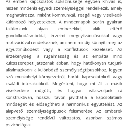
Az emberi kapcsolatok sokszínűsége egyben kihívás is,
hiszen mindenki egyedi személyiséggel rendelkezik, amely
meghatározza, miként kommunikál, reagál vagy viselkedik
különböző helyzetekben. A mindennapok során gyakran
találkozunk olyan emberekkel, akik eltérő
gondolkodásmóddal, érzelmi megnyilvánulásokkal vagy
motivációval rendelkeznek, ami nem mindig könnyíti meg az
együttműködést vagy a konfliktusok kezelését. Az
érzékenység, a rugalmasság és az empátia mind
kulcsszerepet játszanak abban, hogy hatékonyan tudjunk
alkalmazkodni a különböző személyiségtípusokhoz, legyen
szó munkahelyi környezetről, baráti kapcsolatokról vagy
családi interakciókról. Megérteni, hogy mi áll a másik
viselkedése mögött, és hogyan válaszoljunk rá
konstruktívan, hosszú távon javíthatja a kapcsolataink
minőségét és elősegítheti a harmonikus együttélést. Az
alapvető személyiségtípusok felismerése Az emberek
személyisége rendkívül változatos, azonban számos
pszichológiai…