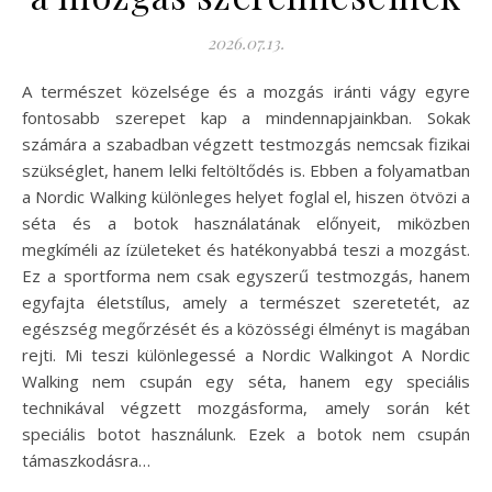
2026.07.13.
A természet közelsége és a mozgás iránti vágy egyre
fontosabb szerepet kap a mindennapjainkban. Sokak
számára a szabadban végzett testmozgás nemcsak fizikai
szükséglet, hanem lelki feltöltődés is. Ebben a folyamatban
a Nordic Walking különleges helyet foglal el, hiszen ötvözi a
séta és a botok használatának előnyeit, miközben
megkíméli az ízületeket és hatékonyabbá teszi a mozgást.
Ez a sportforma nem csak egyszerű testmozgás, hanem
egyfajta életstílus, amely a természet szeretetét, az
egészség megőrzését és a közösségi élményt is magában
rejti. Mi teszi különlegessé a Nordic Walkingot A Nordic
Walking nem csupán egy séta, hanem egy speciális
technikával végzett mozgásforma, amely során két
speciális botot használunk. Ezek a botok nem csupán
támaszkodásra…