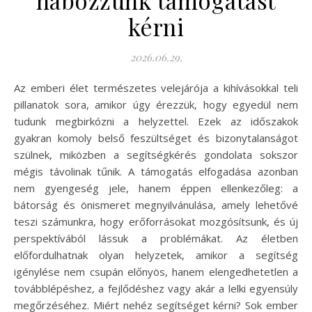
habozzunk támogatást
kérni
2026.06.29.
Az emberi élet természetes velejárója a kihívásokkal teli
pillanatok sora, amikor úgy érezzük, hogy egyedül nem
tudunk megbirkózni a helyzettel. Ezek az időszakok
gyakran komoly belső feszültséget és bizonytalanságot
szülnek, miközben a segítségkérés gondolata sokszor
mégis távolinak tűnik. A támogatás elfogadása azonban
nem gyengeség jele, hanem éppen ellenkezőleg: a
bátorság és önismeret megnyilvánulása, amely lehetővé
teszi számunkra, hogy erőforrásokat mozgósítsunk, és új
perspektívából lássuk a problémákat. Az életben
előfordulhatnak olyan helyzetek, amikor a segítség
igénylése nem csupán előnyös, hanem elengedhetetlen a
továbblépéshez, a fejlődéshez vagy akár a lelki egyensúly
megőrzéséhez. Miért nehéz segítséget kérni? Sok ember