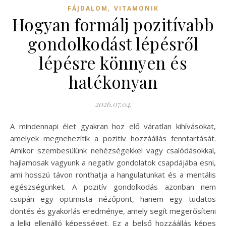
,
FÁJDALOM
VITAMONIK
Hogyan formálj pozitívabb
gondolkodást lépésről
lépésre könnyen és
hatékonyan
2026.07.04.
A mindennapi élet gyakran hoz elő váratlan kihívásokat,
amelyek megnehezítik a pozitív hozzáállás fenntartását.
Amikor szembesülünk nehézségekkel vagy csalódásokkal,
hajlamosak vagyunk a negatív gondolatok csapdájába esni,
ami hosszú távon ronthatja a hangulatunkat és a mentális
egészségünket. A pozitív gondolkodás azonban nem
csupán egy optimista nézőpont, hanem egy tudatos
döntés és gyakorlás eredménye, amely segít megerősíteni
a lelki ellenálló képességet. Ez a belső hozzáállás képes