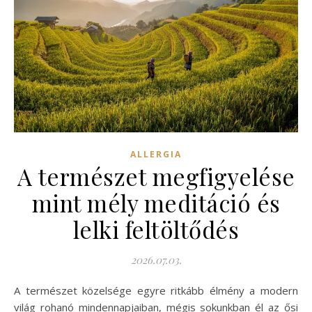
ALLERGIA
A természet megfigyelése
mint mély meditáció és
lelki feltöltődés
2026.07.03.
A természet közelsége egyre ritkább élmény a modern
világ rohanó mindennapjaiban, mégis sokunkban él az ősi