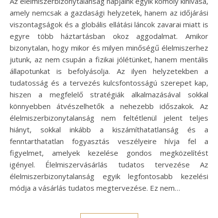
Az élelmiszerbizonytalanság napjaink egyik komoly kihívása,
amely nemcsak a gazdasági helyzetek, hanem az időjárási
viszontagságok és a globális ellátási láncok zavarai miatt is
egyre több háztartásban okoz aggodalmat. Amikor
bizonytalan, hogy mikor és milyen minőségű élelmiszerhez
jutunk, az nem csupán a fizikai jólétünket, hanem mentális
állapotunkat is befolyásolja. Az ilyen helyzetekben a
tudatosság és a tervezés kulcsfontosságú szerepet kap,
hiszen a megfelelő stratégiák alkalmazásával sokkal
könnyebben átvészelhetők a nehezebb időszakok. Az
élelmiszerbizonytalanság nem feltétlenül jelent teljes
hiányt, sokkal inkább a kiszámíthatatlanság és a
fenntarthatatlan fogyasztás veszélyeire hívja fel a
figyelmet, amelyek kezelése gondos megközelítést
igényel. Élelmiszervásárlás tudatos tervezése Az
élelmiszerbizonytalanság egyik legfontosabb kezelési
módja a vásárlás tudatos megtervezése. Ez nem…