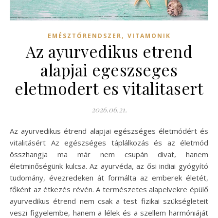
,
EMÉSZTŐRENDSZER
VITAMONIK
Az ayurvedikus etrend
alapjai egeszseges
eletmodert es vitalitasert
2026.06.21.
Az ayurvedikus étrend alapjai egészséges életmódért és
vitalitásért Az egészséges táplálkozás és az életmód
összhangja ma már nem csupán divat, hanem
életminőségünk kulcsa. Az ayurvéda, az ősi indiai gyógyító
tudomány, évezredeken át formálta az emberek életét,
főként az étkezés révén. A természetes alapelvekre épülő
ayurvedikus étrend nem csak a test fizikai szükségleteit
veszi figyelembe, hanem a lélek és a szellem harmóniáját